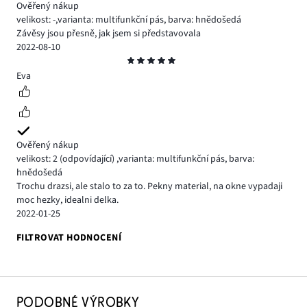
Ověřený nákup
velikost: -
,
varianta: multifunkční pás,
barva: hnědošedá
Závěsy jsou přesně, jak jsem si představovala
2022-08-10
Hodnocení
5
Eva
Ověřený nákup
velikost: 2
(odpovídající)
,
varianta: multifunkční pás,
barva:
hnědošedá
Trochu drazsi, ale stalo to za to. Pekny material, na okne vypadaji
moc hezky, idealni delka.
2022-01-25
FILTROVAT HODNOCENÍ
PODOBNÉ VÝROBKY