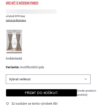
492 Kč s kódem FINED
včetně DPH bez
cena za dopravu
hnědošedá
varianta
:
multifunkční pás
Vybrat velikost
[node-product-
PŘIDAT DO KOŠÍKU
wishlist]
32 osobám se tento výrobek líbí