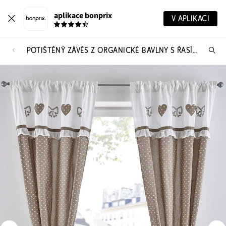
aplikace bonprix
V APLIKACI
POTIŠTĚNÝ ZÁVĚS Z ORGANICKÉ BAVLNY S ŘASÍCÍM PÁSKEM (1 KS)
Hl
vý