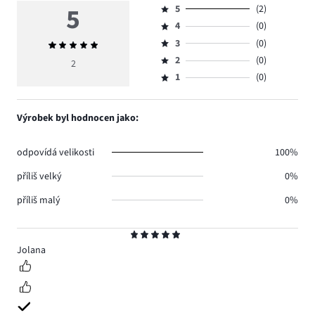
5
5
(2)
Hodnocení
4
(0)
5,
Hodnocení
počet
3
(0)
Průměrné
4,
Hodnocení
hlasů
hodnocení
počet
2
(0)
3,
2
Hodnocení
2.
5
hlasů
počet
1
(0)
2,
Hodnocení
0.
hlasů
počet
1,
0.
hlasů
počet
Výrobek byl hodnocen jako:
0.
hlasů
0.
odpovídá velikosti
100%
příliš velký
0%
příliš malý
0%
Hodnocení
5
Jolana