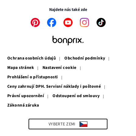
okně
novém
okně
Najdete nás také zde
Odkaz
Odkaz
Odkaz
Odkaz
Odkaz
se
se
se
se
se
otevře
otevře
otevře
otevře
otevře
v
v
v
v
v
novém
novém
novém
novém
novém
okně
okně
okně
okně
okně
Ochrana osobních údajů
Obchodní podmínky
Mapa stránek
Nastavení cookie
Prohlášení o přístupnosti
Ceny zahrnují DPH. Servisní náklady i poštovné
Právní upozornění
Odstoupení od smlouvy
Zákonná záruka
Odkaz
se
otevře
v
VYBERTE ZEMI
novém
okně