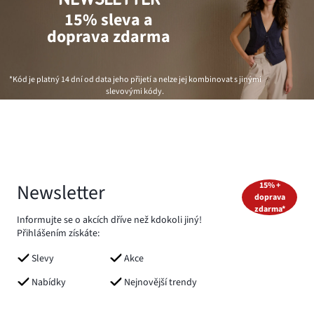
15% sleva a
doprava zdarma
*Kód je platný 14 dní od data jeho přijetí a nelze jej kombinovat s jinými
slevovými kódy.
Newsletter
15% +
doprava
zdarma*
Informujte se o akcích dříve než kdokoli jiný!
Přihlášením získáte:
Slevy
Akce
Nabídky
Nejnovější trendy