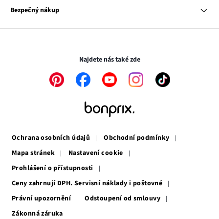
se
Odkaz
Naše zodpovědnost
Bezpečný nákup
otevře
se
Média
v
otevře
novém
v
Transakce a platby jsou zabezpečeny pomocí připojení SSL.
okně
novém
okně
Najdete nás také zde
Odkaz
Odkaz
Odkaz
Odkaz
Odkaz
se
se
se
se
se
otevře
otevře
otevře
otevře
otevře
v
v
v
v
v
novém
novém
novém
novém
novém
okně
okně
okně
okně
okně
Ochrana osobních údajů
Obchodní podmínky
Mapa stránek
Nastavení cookie
Prohlášení o přístupnosti
Ceny zahrnují DPH. Servisní náklady i poštovné
Právní upozornění
Odstoupení od smlouvy
Zákonná záruka
Odkaz