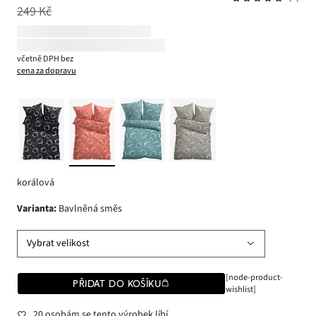
249 Kč
včetně DPH bez
cena za dopravu
korálová
varianta
:
Bavlněná směs
Vybrat velikost
[node-product-
PŘIDAT DO KOŠÍKU
wishlist]
20 osobám se tento výrobek líbí