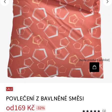
[node-product-wishlist]
SALE
POVLEČENÍ Z BAVLNĚNÉ SMĚSI
od
169 Kč
-32%
(1)