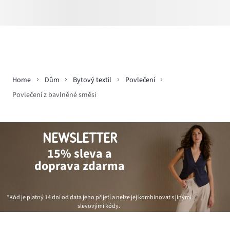
Home
Dům
Bytový textil
Povlečení
Povlečení z bavlněné směsi
NEWSLETTER
15% sleva a
doprava zdarma
*Kód je platný 14 dní od data jeho přijetí a nelze jej kombinovat s jinými
slevovými kódy.