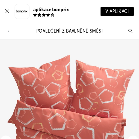
aplikace bonprix
V APLIKACI
POVLEČENÍ Z BAVLNĚNÉ SMĚSI
Hl
vý