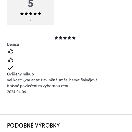
5
Průměrné
hodnocení
1
5
Hodnocení
5
Denisa
Ověřený nákup
velikost: -
,
varianta: Bavlněná směs,
barva: šalvějová
Krásné povlečení za výbornou cenu.
2024-04-04
PODOBNÉ VÝROBKY