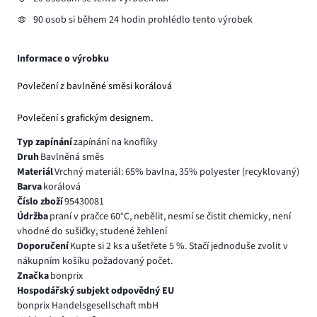
90 osob si během 24 hodin prohlédlo tento výrobek
Informace o výrobku
Povlečení z bavlněné směsi korálová
Povlečení s grafickým designem.
Typ zapínání
zapínání na knoflíky
Druh
Bavlněná směs
Materiál
Vrchný materiál: 65% bavlna, 35% polyester (recyklovaný)
Barva
korálová
Číslo zboží
95430081
Údržba
praní v pračce 60°C, nebělit, nesmí se čistit chemicky, není
vhodné do sušičky, studené žehlení
Doporučení
Kupte si 2 ks a ušetřete 5 %. Stačí jednoduše zvolit v
nákupním košíku požadovaný počet.
Značka
bonprix
Hospodářský subjekt odpovědný EU
bonprix Handelsgesellschaft mbH