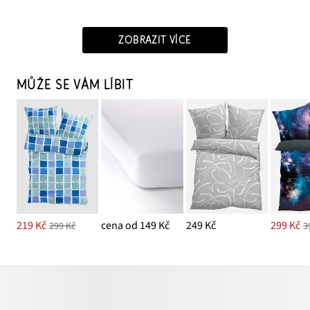
ZOBRAZIT VÍCE
MŮŽE SE VÁM LÍBIT
219 Kč
cena od 149 Kč
249 Kč
299 Kč
299 Kč
3