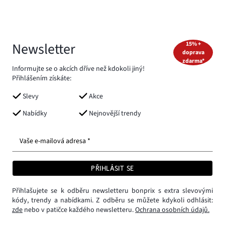
Newsletter
15% +
doprava
zdarma*
Informujte se o akcích dříve než kdokoli jiný!
Přihlášením získáte:
Slevy
Akce
Nabídky
Nejnovější trendy
Vaše e-mailová adresa *
PŘIHLÁSIT SE
Přihlašujete se k odběru newsletteru bonprix s extra slevovými
kódy, trendy a nabídkami. Z odběru se můžete kdykoli odhlásit:
zde
nebo v patičce každého newsletteru.
Ochrana osobních údajů.