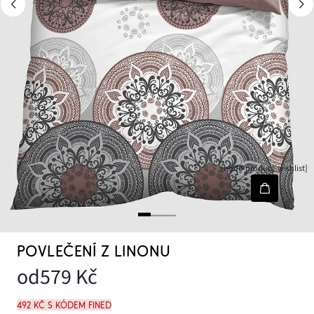
[node-product-wishlist]
POVLEČENÍ Z LINONU
od
579 Kč
492 Kč s kódem FINED