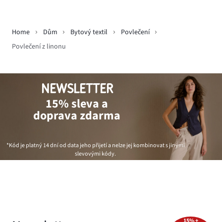
Home
Dům
Bytový textil
Povlečení
Povlečení z linonu
NEWSLETTER
15% sleva a
doprava zdarma
*Kód je platný 14 dní od data jeho přijetí a nelze jej kombinovat s jinými
slevovými kódy.
15% +