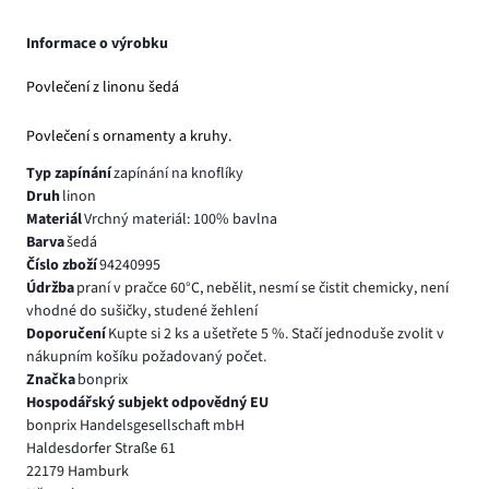
Informace o výrobku
Povlečení z linonu šedá
Povlečení s ornamenty a kruhy.
Typ zapínání
zapínání na knoflíky
Druh
linon
Materiál
Vrchný materiál: 100% bavlna
Barva
šedá
Číslo zboží
94240995
Údržba
praní v pračce 60°C, nebělit, nesmí se čistit chemicky, není
vhodné do sušičky, studené žehlení
Doporučení
Kupte si 2 ks a ušetřete 5 %. Stačí jednoduše zvolit v
nákupním košíku požadovaný počet.
Značka
bonprix
Hospodářský subjekt odpovědný EU
bonprix Handelsgesellschaft mbH
Haldesdorfer Straße 61
22179 Hamburk