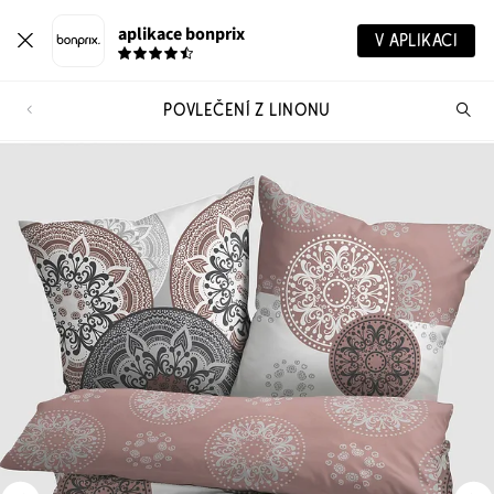
aplikace bonprix
V APLIKACI
POVLEČENÍ Z LINONU
Hl
vý