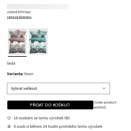
včetně DPH bez
cena za dopravu
šedá
varianta
:
linon
Vybrat velikost
[node-product-
PŘIDAT DO KOŠÍKU
wishlist]
16 osobám se tento výrobek líbí
9 osob si během 24 hodin prohlédlo tento výrobek