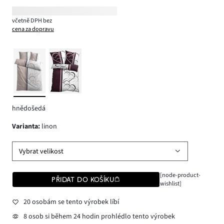
včetně DPH bez
cena za dopravu
hnědošedá
varianta
:
linon
Vybrat velikost
[node-product-
PŘIDAT DO KOŠÍKU
wishlist]
20 osobám se tento výrobek líbí
8 osob si během 24 hodin prohlédlo tento výrobek