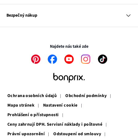
Dům
Hodnocení výrobků
Odkaz
O nás
Mapa tagů
se
Odkaz
Naše zodpovědnost
Bezpečný nákup
otevře
se
Média
v
otevře
novém
v
Transakce a platby jsou zabezpečeny pomocí připojení SSL.
okně
novém
okně
Najdete nás také zde
Odkaz
Odkaz
Odkaz
Odkaz
Odkaz
se
se
se
se
se
otevře
otevře
otevře
otevře
otevře
v
v
v
v
v
novém
novém
novém
novém
novém
okně
okně
okně
okně
okně
Ochrana osobních údajů
Obchodní podmínky
Mapa stránek
Nastavení cookie
Prohlášení o přístupnosti
Ceny zahrnují DPH. Servisní náklady i poštovné
Právní upozornění
Odstoupení od smlouvy