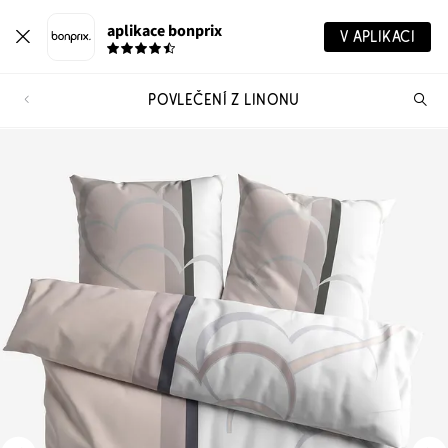
aplikace bonprix
V APLIKACI
POVLEČENÍ Z LINONU
Hl
vý