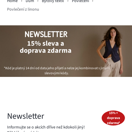
Home
Dům
Bytový textil
Povlečení
Povlečení z linonu
NEWSLETTER
15% sleva a
doprava zdarma
*Kód je platný 14 dní od data jeho přijetí a nelze jej kombinovat s jinými
slevovými kódy.
Newsletter
15% +
doprava
zdarma*
Informujte se o akcích dříve než kdokoli jiný!