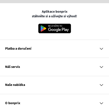
Aplikace bonprix
stáhněte si a užívejte si výhod!
Platba a doručení
MasterCard
Náš servis
VISA
Google pay
Otázky a odpovědi
Apple pay
Doručení a platby
Naše nabídka
PayU
Vrácení a reklamace
Platba na dobírku
Tabulky velikostí
Žena
Balikovna
Klub bonprix
Muž
Zasilkovna
Katalog
O bonprix
Dítě
Kontakt