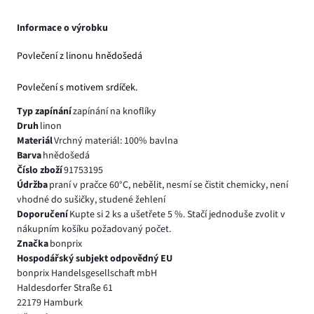
Informace o výrobku
Povlečení z linonu hnědošedá
Povlečení s motivem srdíček.
Typ zapínání
zapínání na knoflíky
Druh
linon
Materiál
Vrchný materiál: 100% bavlna
Barva
hnědošedá
Číslo zboží
91753195
Údržba
praní v pračce 60°C, nebělit, nesmí se čistit chemicky, není
vhodné do sušičky, studené žehlení
Doporučení
Kupte si 2 ks a ušetřete 5 %. Stačí jednoduše zvolit v
nákupním košíku požadovaný počet.
Značka
bonprix
Hospodářský subjekt odpovědný EU
bonprix Handelsgesellschaft mbH
Haldesdorfer Straße 61
22179 Hamburk