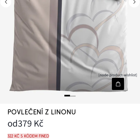
[node-product-wishlist]
POVLEČENÍ Z LINONU
od
379 Kč
322 Kč s kódem FINED