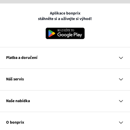
Aplikace bonprix
stáhněte si a užívejte si výhod!
Platba a doručení
MasterCard
Náš servis
VISA
Google pay
Otázky a odpovědi
Apple pay
Doručení a platby
Naše nabídka
PayU
Vrácení a reklamace
Platba na dobírku
Tabulky velikostí
Žena
Balikovna
Klub bonprix
Muž
Zasilkovna
Katalog
O bonprix
Dítě
Kontakt