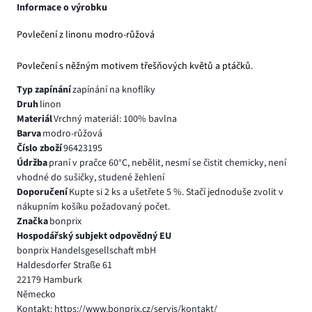
Informace o výrobku
Povlečení z linonu modro-růžová
Povlečení s něžným motivem třešňových květů a ptáčků.
Typ zapínání
zapínání na knoflíky
Druh
linon
Materiál
Vrchný materiál: 100% bavlna
Barva
modro-růžová
Číslo zboží
96423195
Údržba
praní v pračce 60°C, nebělit, nesmí se čistit chemicky, není
vhodné do sušičky, studené žehlení
Doporučení
Kupte si 2 ks a ušetřete 5 %. Stačí jednoduše zvolit v
nákupním košíku požadovaný počet.
Značka
bonprix
Hospodářský subjekt odpovědný EU
bonprix Handelsgesellschaft mbH
Haldesdorfer Straße 61
22179 Hamburk
Německo
Kontakt: https://www.bonprix.cz/servis/kontakt/