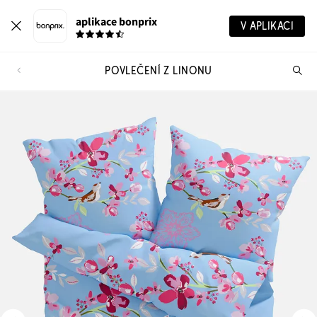
aplikace bonprix
V APLIKACI
POVLEČENÍ Z LINONU
Hl
vý