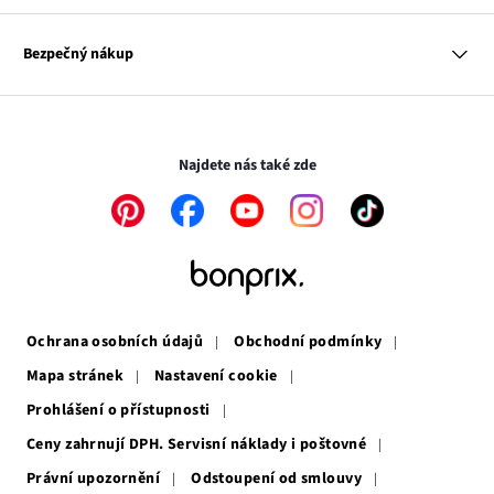
Dům
Hodnocení výrobků
Odkaz
O nás
Mapa tagů
se
Odkaz
Naše zodpovědnost
Bezpečný nákup
otevře
se
Média
v
otevře
novém
v
Transakce a platby jsou zabezpečeny pomocí připojení SSL.
okně
novém
okně
Najdete nás také zde
Odkaz
Odkaz
Odkaz
Odkaz
Odkaz
se
se
se
se
se
otevře
otevře
otevře
otevře
otevře
v
v
v
v
v
novém
novém
novém
novém
novém
okně
okně
okně
okně
okně
Ochrana osobních údajů
Obchodní podmínky
Mapa stránek
Nastavení cookie
Prohlášení o přístupnosti
Ceny zahrnují DPH. Servisní náklady i poštovné
Právní upozornění
Odstoupení od smlouvy