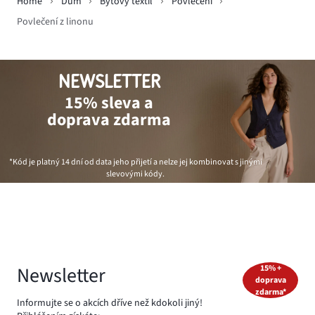
Home
Dům
Bytový textil
Povlečení
Povlečení z linonu
NEWSLETTER
15% sleva a
doprava zdarma
*Kód je platný 14 dní od data jeho přijetí a nelze jej kombinovat s jinými
slevovými kódy.
Newsletter
15% +
doprava
zdarma*
Informujte se o akcích dříve než kdokoli jiný!