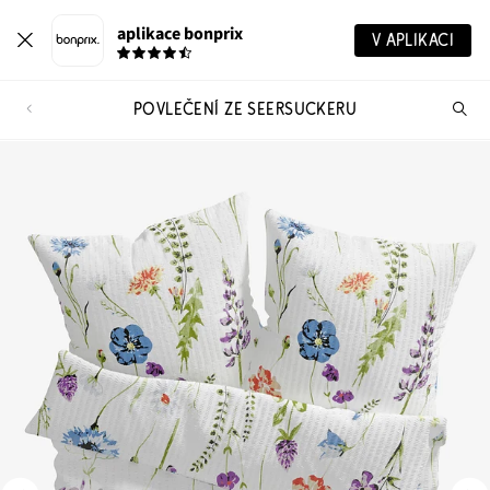
aplikace bonprix
V APLIKACI
POVLEČENÍ ZE SEERSUCKERU
Hl
vý