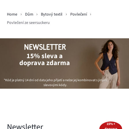
Home
Dům
Bytový textil
Povlečení
Povlečení ze seersuckeru
NEWSLETTER
15% sleva a
doprava zdarma
*Kód je platný 14 dní od data jeho přijetí a nelze jej kombinovat s jinými
slevovými kódy.
Newsletter
15% +
doprava