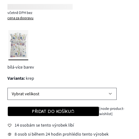
včetně DPH bez
cena za dopravu
bílá-více barev
varianta
:
krep
Vybrat velikost
[node-product-
PŘIDAT DO KOŠÍKU
wishlist]
14 osobám se tento výrobek líbí
8 osob si během 24 hodin prohlédlo tento výrobek