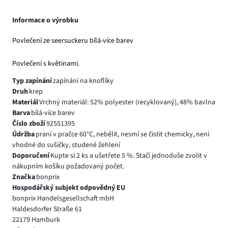
Informace o výrobku
Povlečení ze seersuckeru bílá-více barev
Povlečení s květinami.
Typ zapínání
zapínání na knoflíky
Druh
krep
Materiál
Vrchný materiál: 52% polyester (recyklovaný), 48% bavlna
Barva
bílá-více barev
Číslo zboží
92551395
Údržba
praní v pračce 60°C, nebělit, nesmí se čistit chemicky, není
vhodné do sušičky, studené žehlení
Doporučení
Kupte si 2 ks a ušetřete 5 %. Stačí jednoduše zvolit v
nákupním košíku požadovaný počet.
Značka
bonprix
Hospodářský subjekt odpovědný EU
bonprix Handelsgesellschaft mbH
Haldesdorfer Straße 61
22179 Hamburk