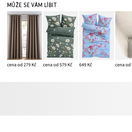
MŮŽE SE VÁM LÍBIT
cena od 279 Kč
cena od 579 Kč
649 Kč
cena od 