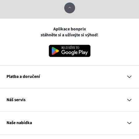
Aplikace bonprix
stáhněte si a užívejte si výhod!
Platba a doručení
MasterCard
Náš servis
VISA
Google pay
Otázky a odpovědi
Apple pay
Doručení a platby
Naše nabídka
PayU
Vrácení a reklamace
Platba na dobírku
Tabulky velikostí
Žena