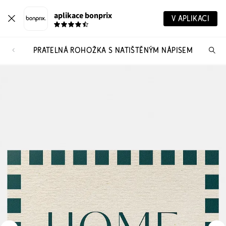
aplikace bonprix
V APLIKACI
PRATELNÁ ROHOŽKA S NATIŠTĚNÝM NÁPISEM
Hl
vý