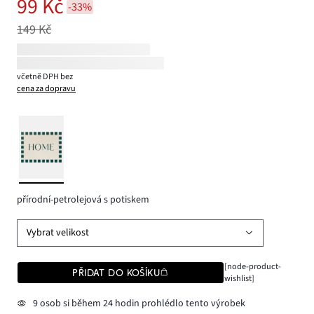
99 Kč
-33%
149 Kč
včetně DPH bez
cena za dopravu
přírodní-petrolejová s potiskem
Vybrat velikost
[node-product-
PŘIDAT DO KOŠÍKU
wishlist]
9 osob si během 24 hodin prohlédlo tento výrobek