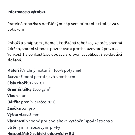
Informace o výrobku
Pratelná rohožka s natištěným nápisem přírodní-petrolejová s
potiskem
Rohožka s nápisem „Home“. Potištěná rohožka, lze prát, snadná
údržba, spodní strana s povrchovou protiskluzovou úpravou.
Velikost 1 a velikost 2 se dodává srolovaná, velikost 3 se dodává
složená.
Materiál
Vrchný materiál: 100% polyamid
Barva
přírodní-petrolejová s potiskem
Číslo zboží
91266181
Gramáž látky
1300 g/m²
Vlas
velur
Údržba
praní v pračce 30°C
Značka
bonprix
Výška vlasu
3 mm
Vlastnosti
vhodné pro podlahové vytápění,spodní strana s
plstěnými a latexovými prvky
Hospodářský subjekt odpovědný EU