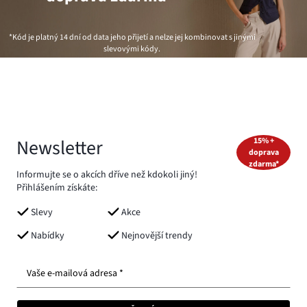
*Kód je platný 14 dní od data jeho přijetí a nelze jej kombinovat s jinými
slevovými kódy.
Newsletter
15% +
doprava
zdarma*
Informujte se o akcích dříve než kdokoli jiný!
Přihlášením získáte:
Slevy
Akce
Nabídky
Nejnovější trendy
Vaše e-mailová adresa *