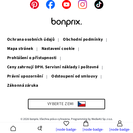
Odkaz
Odkaz
Odkaz
Odkaz
Odkaz
se
se
se
se
se
otevře
otevře
otevře
otevře
otevře
v
v
v
v
v
novém
novém
novém
novém
novém
okně
okně
okně
okně
okně
Ochrana osobních údajů
Obchodní podmínky
Mapa stránek
Nastavení cookie
Prohlášení o přístupnosti
Ceny zahrnují DPH. Servisní náklady i poštovné
Právní upozornění
Odstoupení od smlouvy
Zákonná záruka
Odkaz
se
otevře
v
VYBERTE ZEMI
novém
okně
© 2026 bonprix. Všechna práva vyhrazena. Programming by Media4U Sp. z o.o.
[node-badge-
[node-badge-
[node-badge-