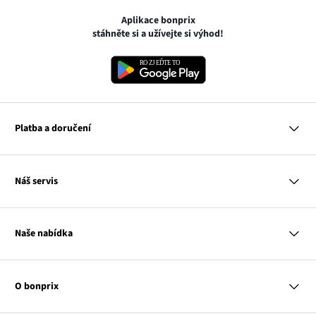
Aplikace bonprix
stáhněte si a užívejte si výhod!
Platba a doručení
MasterCard
Náš servis
VISA
Google pay
Otázky a odpovědi
Apple pay
Doručení a platby
Naše nabídka
PayU
Vrácení a reklamace
Platba na dobírku
Tabulky velikostí
Žena
Balikovna
Klub bonprix
Muž
Zasilkovna
Katalog
O bonprix
Dítě
Kontakt
Dům
Hodnocení výrobků