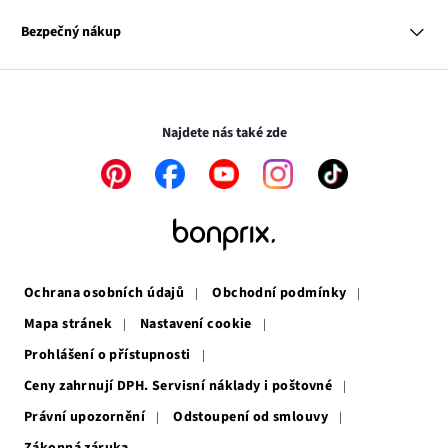
Odkaz
O nás
Mapa tagů
se
Odkaz
Naše zodpovědnost
Bezpečný nákup
otevře
se
Média
v
otevře
novém
v
Transakce a platby jsou zabezpečeny pomocí připojení SSL.
okně
novém
okně
Najdete nás také zde
Odkaz
Odkaz
Odkaz
Odkaz
Odkaz
se
se
se
se
se
otevře
otevře
otevře
otevře
otevře
v
v
v
v
v
novém
novém
novém
novém
novém
okně
okně
okně
okně
okně
Ochrana osobních údajů
Obchodní podmínky
Mapa stránek
Nastavení cookie
Prohlášení o přístupnosti
Ceny zahrnují DPH. Servisní náklady i poštovné
Právní upozornění
Odstoupení od smlouvy
Zákonná záruka