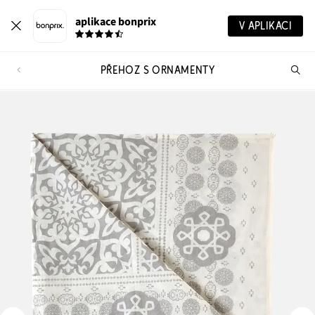
aplikace bonprix
V APLIKACI
PŘEHOZ S ORNAMENTY
Hl
vý