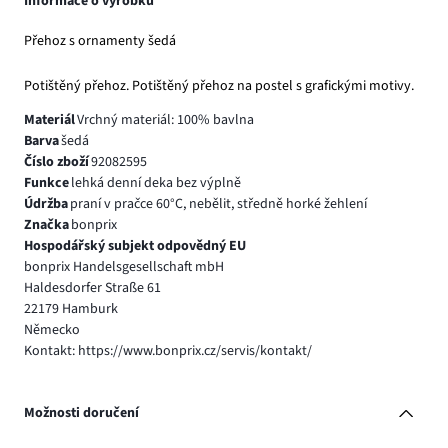
Informace o výrobku
Přehoz s ornamenty šedá
Potištěný přehoz. Potištěný přehoz na postel s grafickými motivy.
Materiál
Vrchný materiál: 100% bavlna
Barva
šedá
Číslo zboží
92082595
Funkce
lehká denní deka bez výplně
Údržba
praní v pračce 60°C, nebělit, středně horké žehlení
Značka
bonprix
Hospodářský subjekt odpovědný EU
bonprix Handelsgesellschaft mbH
Haldesdorfer Straße 61
22179 Hamburk
Německo
Kontakt: https://www.bonprix.cz/servis/kontakt/
Možnosti doručení