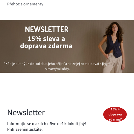
Přehoz s ornamenty
NEWSLETTER
15% sleva a
doprava zdarma
*Kód je platný 14 dní od data jeho přijetí a nelze jej kombinovat s jinými
slevovými kódy.
Newsletter
15% +
doprava
zdarma*
Informujte se o akcích dříve než kdokoli jiný!
Přihlášením získáte: