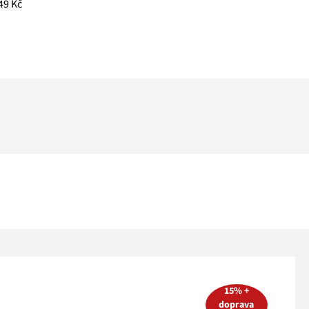
49 Kč
15% +
doprava