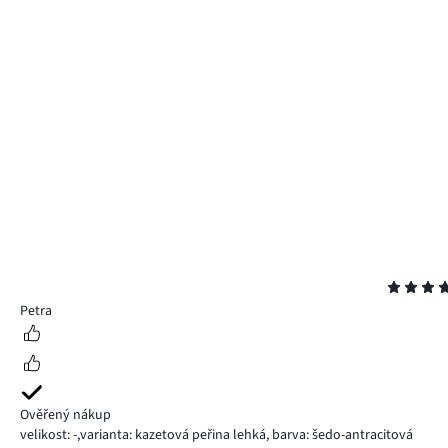
Hodnocení
5
Petra
Ověřený nákup
velikost: -
,
varianta: kazetová peřina lehká,
barva: šedo-antracitová