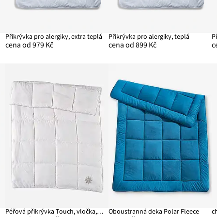
Přikrývka pro alergiky, extra teplá
Přikrývka pro alergiky, teplá
cena od 979 Kč
cena od 899 Kč
c
Péřová přikrývka Touch, vločka, teplá
Oboustranná deka Polar Fleece
c