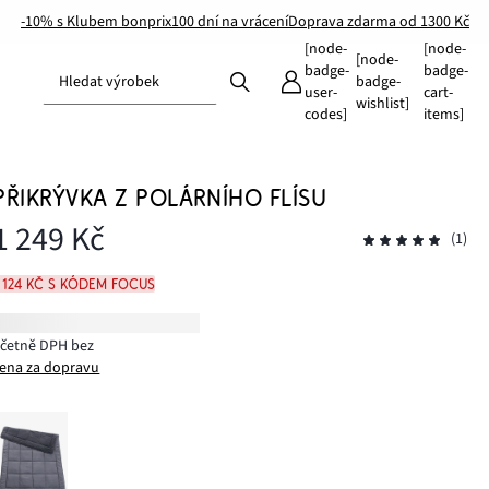
-10% s Klubem bonprix
100 dní na vrácení
Doprava zdarma od 1300 Kč
[node-
[node-
[node-
badge-
badge-
Hledat výrobek
badge-
user-
cart-
wishlist]
codes]
items]
PŘIKRÝVKA Z POLÁRNÍHO FLÍSU
1 249 Kč
(1)
1 124 Kč s kódem FOCUS
včetně DPH bez
ena za dopravu