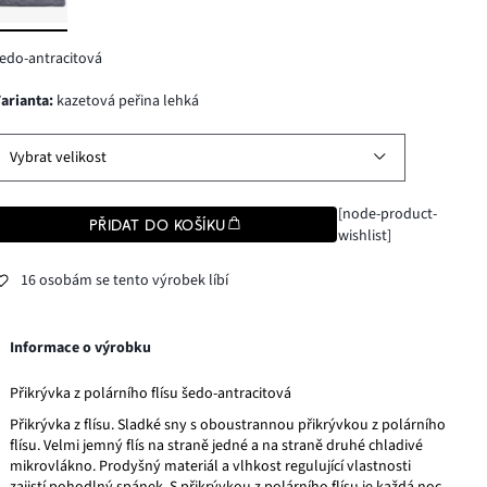
edo-antracitová
varianta
:
kazetová peřina lehká
Vybrat velikost
[node-product-
PŘIDAT DO KOŠÍKU
wishlist]
16 osobám se tento výrobek líbí
Informace o výrobku
Přikrývka z polárního flísu šedo-antracitová
Přikrývka z flísu. Sladké sny s oboustrannou přikrývkou z polárního
flísu. Velmi jemný flís na straně jedné a na straně druhé chladivé
mikrovlákno. Prodyšný materiál a vlhkost regulující vlastnosti
zajistí pohodlný spánek. S přikrývkou z polárního flísu je každá noc