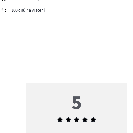
100 dnů na vrácení
5
Průměrné
hodnocení
1
5