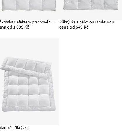
Přikrývka s efektem prachového peří, extra teplá
Přikrývka s péřovou strukturou
ena od 1 099 Kč
cena od 649 Kč
hladivá přikrývka