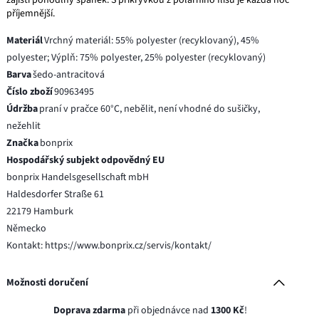
příjemnější.
Materiál
Vrchný materiál: 55% polyester (recyklovaný), 45%
polyester; Výplň: 75% polyester, 25% polyester (recyklovaný)
Barva
šedo-antracitová
Číslo zboží
90963495
Údržba
praní v pračce 60°C, nebělit, není vhodné do sušičky,
nežehlit
Značka
bonprix
Hospodářský subjekt odpovědný EU
bonprix Handelsgesellschaft mbH
Haldesdorfer Straße 61
22179 Hamburk
Německo
Kontakt: https://www.bonprix.cz/servis/kontakt/
Možnosti doručení
Doprava zdarma
při objednávce nad
1300 Kč
!