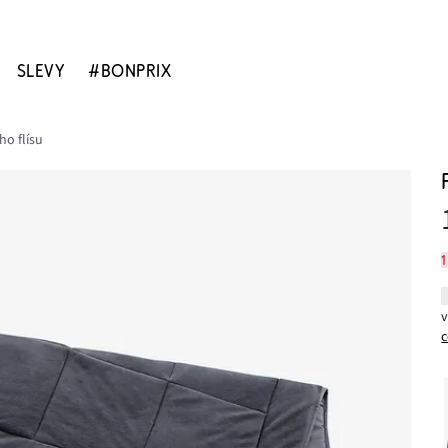
SLEVY
#BONPRIX
ho flísu
c