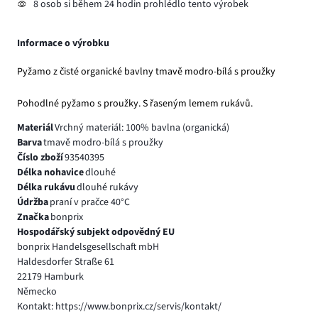
8 osob si během 24 hodin prohlédlo tento výrobek
Informace o výrobku
Pyžamo z čisté organické bavlny tmavě modro-bílá s proužky
Pohodlné pyžamo s proužky. S řaseným lemem rukávů.
Materiál
Vrchný materiál: 100% bavlna (organická)
Barva
tmavě modro-bílá s proužky
Číslo zboží
93540395
Délka nohavice
dlouhé
Délka rukávu
dlouhé rukávy
Údržba
praní v pračce 40°C
Značka
bonprix
Hospodářský subjekt odpovědný EU
bonprix Handelsgesellschaft mbH
Haldesdorfer Straße 61
22179 Hamburk
Německo
Kontakt: https://www.bonprix.cz/servis/kontakt/