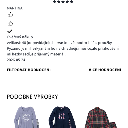
Hodnocení
5
MARTINA
Ověřený nákup
velikost: 48
(odpovídající)
,
barva: tmavě modro-bílá s proužky
Pyžamo je mi hezky,mám ho na chladnější měsíce,ale při zkoušení
mi hezky sedí,je příjemný materiál.
2026-05-24
FILTROVAT HODNOCENÍ
VÍCE HODNOCENÍ
PODOBNÉ VÝROBKY