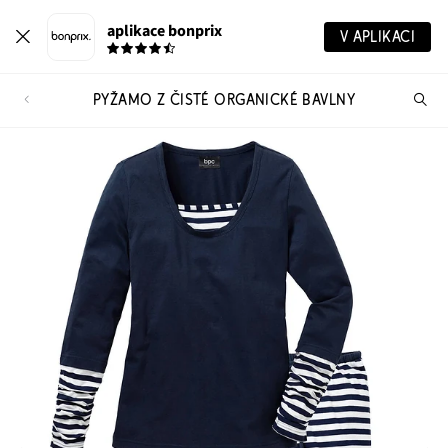
aplikace bonprix
V APLIKACI
PYŽAMO Z ČISTÉ ORGANICKÉ BAVLNY
Hl
vý