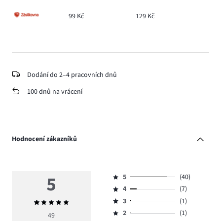
99 Kč
129 Kč
Dodání do 2–4 pracovních dnů
100 dnů na vrácení
Hodnocení zákazníků
5
5
(40)
Hodnocení
4
(7)
5,
Hodnocení
počet
3
(1)
Průměrné
4,
Hodnocení
hlasů
hodnocení
počet
2
(1)
3,
49
Hodnocení
40.