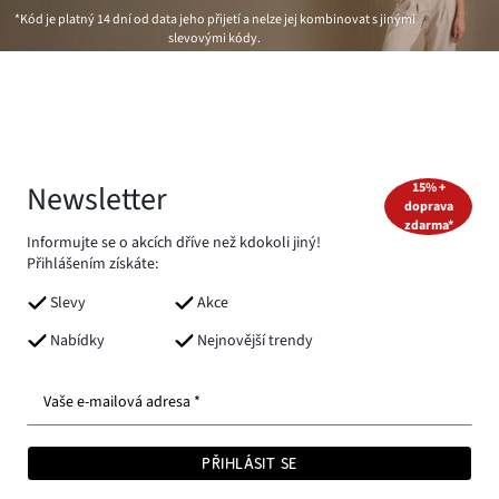
*Kód je platný 14 dní od data jeho přijetí a nelze jej kombinovat s jinými
slevovými kódy.
Newsletter
15% +
doprava
zdarma*
Informujte se o akcích dříve než kdokoli jiný!
Přihlášením získáte:
Slevy
Akce
Nabídky
Nejnovější trendy
Vaše e-mailová adresa *
PŘIHLÁSIT SE