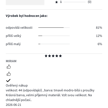
5
hlasů
počet
1
(0)
2,
Hodnocení
7.
hlasů
počet
1,
1.
hlasů
počet
Výrobek byl hodnocen jako:
1.
hlasů
0.
odpovídá velikosti
81%
příliš velký
12%
příliš malý
6%
Hodnocení
5
MIRIAM
Ověřený nákup
velikost: 44
(odpovídající)
,
barva: tmavě modro-bílá s proužky
Krásná barva, velmi příjemný materiál. Vzít svou velikost. Na
chladnější počasí..
2026-06-21