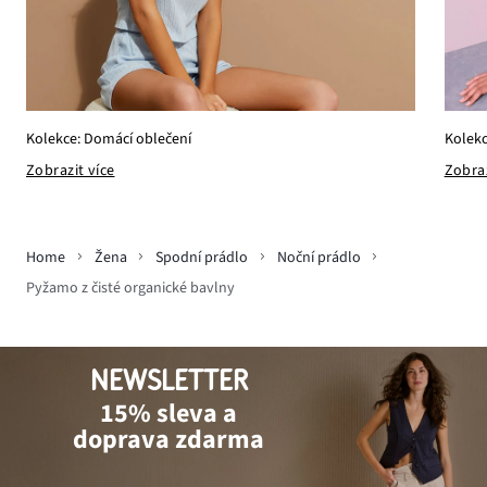
Kolekc
Kolekce: Domácí oblečení
Zobraz
Zobrazit více
Home
Žena
Spodní prádlo
Noční prádlo
Pyžamo z čisté organické bavlny
NEWSLETTER
15% sleva a
doprava zdarma