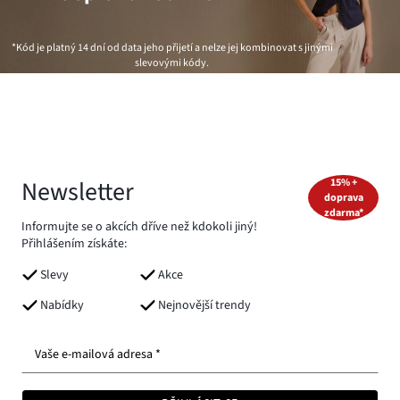
*Kód je platný 14 dní od data jeho přijetí a nelze jej kombinovat s jinými
slevovými kódy.
Newsletter
15% +
doprava
zdarma*
Informujte se o akcích dříve než kdokoli jiný!
Přihlášením získáte:
Slevy
Akce
Nabídky
Nejnovější trendy
Vaše e-mailová adresa *