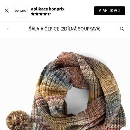
aplikace bonprix
V APLIKACI
ŠÁLA A ČEPICE (2DÍLNÁ SOUPRAVA)
Hl
vý