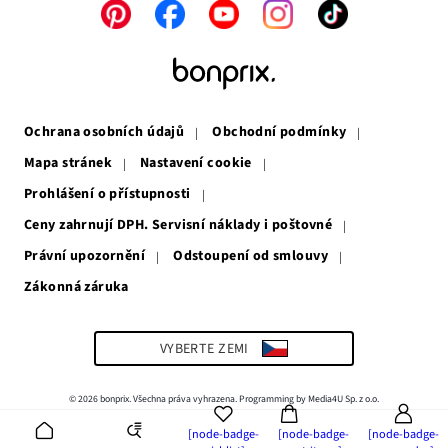
Odkaz
Odkaz
Odkaz
Odkaz
Odkaz
se
se
se
se
se
otevře
otevře
otevře
otevře
otevře
v
v
v
v
v
novém
novém
novém
novém
novém
okně
okně
okně
okně
okně
Ochrana osobních údajů
Obchodní podmínky
Mapa stránek
Nastavení cookie
Prohlášení o přístupnosti
Ceny zahrnují DPH. Servisní náklady i poštovné
Právní upozornění
Odstoupení od smlouvy
Zákonná záruka
Odkaz
se
otevře
v
VYBERTE ZEMI
novém
okně
© 2026 bonprix. Všechna práva vyhrazena. Programming by Media4U Sp. z o.o.
[node-badge-
[node-badge-
[node-badge-