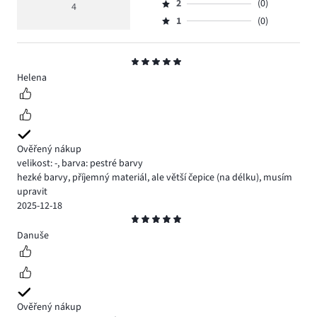
hlasů
hodnocení
počet
2
(0)
3,
4
Hodnocení
2.
4
hlasů
počet
1
(0)
2,
Hodnocení
1.
hlasů
počet
1,
1.
hlasů
počet
Hodnocení
0.
hlasů
5
Helena
0.
Ověřený nákup
velikost: -
,
barva: pestré barvy
hezké barvy, příjemný materiál, ale větší čepice (na délku), musím
upravit
2025-12-18
Hodnocení
5
Danuše
Ověřený nákup