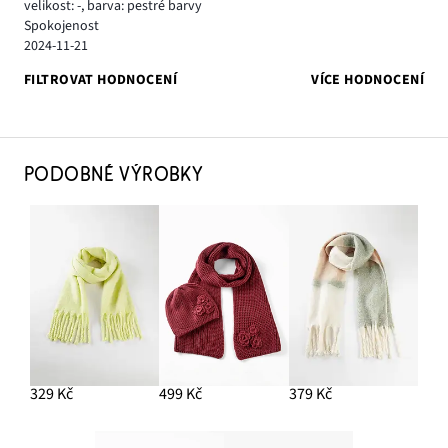
velikost: -
,
barva: pestré barvy
Spokojenost
2024-11-21
FILTROVAT HODNOCENÍ
VÍCE HODNOCENÍ
PODOBNÉ VÝROBKY
329 Kč
499 Kč
379 Kč