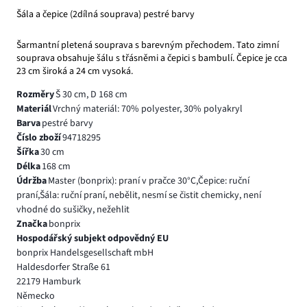
Šála a čepice (2dílná souprava) pestré barvy
Šarmantní pletená souprava s barevným přechodem. Tato zimní
souprava obsahuje šálu s třásněmi a čepici s bambulí. Čepice je cca
23 cm široká a 24 cm vysoká.
Rozměry
Š 30 cm, D 168 cm
Materiál
Vrchný materiál: 70% polyester, 30% polyakryl
Barva
pestré barvy
Číslo zboží
94718295
Šířka
30 cm
Délka
168 cm
Údržba
Master (bonprix): praní v pračce 30°C,Čepice: ruční
praní,Šála: ruční praní, nebělit, nesmí se čistit chemicky, není
vhodné do sušičky, nežehlit
Značka
bonprix
Hospodářský subjekt odpovědný EU
bonprix Handelsgesellschaft mbH
Haldesdorfer Straße 61
22179 Hamburk
Německo