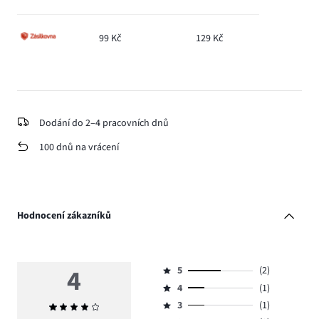
99 Kč
129 Kč
Dodání do 2–4 pracovních dnů
100 dnů na vrácení
Hodnocení zákazníků
4
5
(2)
Hodnocení
4
(1)
5,
Hodnocení
počet
3
(1)
Průměrné
4,
Hodnocení