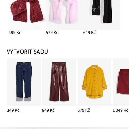
PŘIDAT DO KOŠÍKU
499 Kč
579 Kč
649 Kč
VYTVOŘIT SADU
349 Kč
849 Kč
679 Kč
1 049 Kč