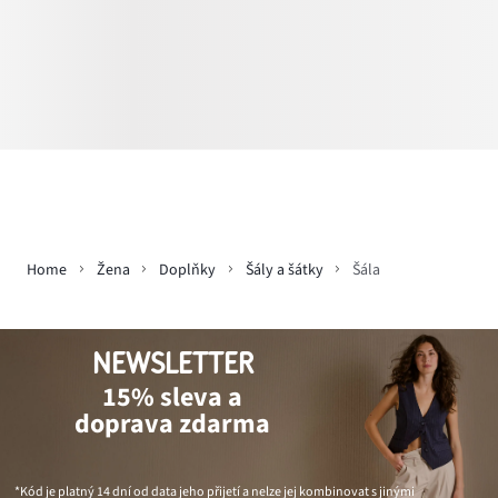
Home
Žena
Doplňky
Šály a šátky
Šála
NEWSLETTER
15% sleva a
doprava zdarma
*Kód je platný 14 dní od data jeho přijetí a nelze jej kombinovat s jinými