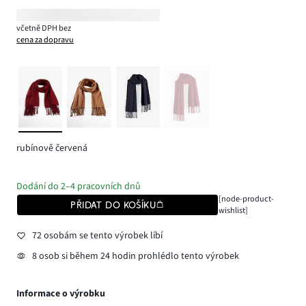
včetně DPH bez
cena za dopravu
rubínově červená
Dodání do 2–4 pracovních dnů
[node-product-
PŘIDAT DO KOŠÍKU
wishlist]
72 osobám se tento výrobek líbí
8 osob si během 24 hodin prohlédlo tento výrobek
Informace o výrobku