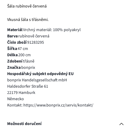
Šála rubínově červená
Vkusná šála s třásněmi.
Materiál
Vrchný materiál: 100% polyakryl
Barva
rubínově červená
Číslo zboží
91283295
Šířka
47 cm
Délka
200 cm
Zdobení
třásně
Značka
bonprix
Hospodářský subjekt odpovědný EU
bonprix Handelsgesellschaft mbH
Haldesdorfer Straße 61
22179 Hamburk
Německo
Kontakt: https://www.bonprix.cz/servis/kontakt/
Možnosti doručení