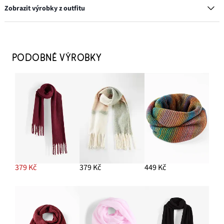
Zobrazit výrobky z outfitu
Šála
399 Kč
PODOBNÉ VÝROBKY
PŘIDAT DO KOŠÍKU
Kruhové náušnice
249 Kč
PŘIDAT DO KOŠÍKU
Šifónová halenka
299 Kč
379 Kč
379 Kč
449 Kč
PŘIDAT DO KOŠÍKU
Kalhoty z umělé kůže
849 Kč