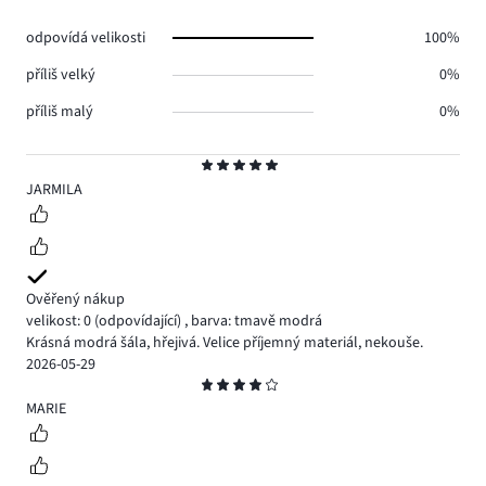
0.
odpovídá velikosti
100%
příliš velký
0%
příliš malý
0%
Hodnocení
5
JARMILA
Ověřený nákup
velikost: 0
(odpovídající)
,
barva: tmavě modrá
Krásná modrá šála, hřejivá. Velice příjemný materiál, nekouše.
2026-05-29
Hodnocení
4
MARIE