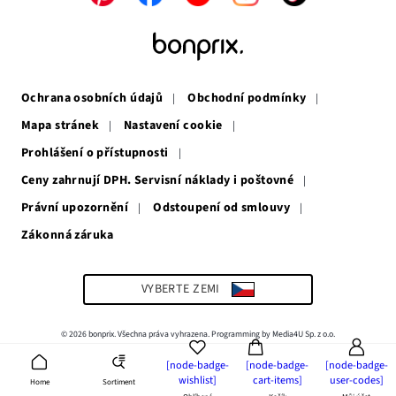
se
se
se
se
se
otevře
otevře
otevře
otevře
otevře
v
v
v
v
v
novém
novém
novém
novém
novém
okně
okně
okně
okně
okně
Ochrana osobních údajů
Obchodní podmínky
Mapa stránek
Nastavení cookie
Prohlášení o přístupnosti
Ceny zahrnují DPH. Servisní náklady i poštovné
Právní upozornění
Odstoupení od smlouvy
Zákonná záruka
Odkaz
se
otevře
v
VYBERTE ZEMI
novém
okně
© 2026 bonprix. Všechna práva vyhrazena. Programming by Media4U Sp. z o.o.
[node-badge-
[node-badge-
[node-badge-
wishlist]
cart-items]
user-codes]
Sortiment
Home