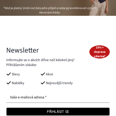
*Kód je platný 14 dní od data jeho přijetí a nelze jej kombinovat s jinými
slevovými kódy.
Newsletter
15% +
doprava
zdarma*
Informujte se o akcích dříve než kdokoli jiný!
Přihlášením získáte:
Slevy
Akce
Nabídky
Nejnovější trendy
Vaše e-mailová adresa *
PŘIHLÁSIT SE