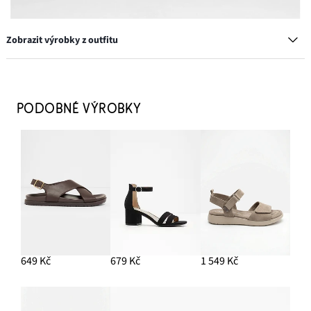
Zobrazit výrobky z outfitu
XXL velká kabelka
799 Kč
PODOBNÉ VÝROBKY
-27%
PŘIDAT DO KOŠÍKU
Kruhové náušnice
329 Kč
PŘIDAT DO KOŠÍKU
Sandálky na špalíkovém podpatku
1 029 Kč
649 Kč
679 Kč
1 549 Kč
PŘIDAT DO KOŠÍKU
Palazzo kalhoty z viskózové směsi
929 Kč