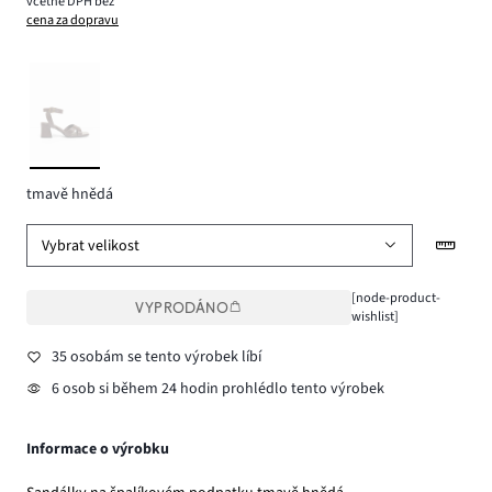
včetně DPH bez
cena za dopravu
tmavě hnědá
Vybrat velikost
[node-product-
VYPRODÁNO
wishlist]
35 osobám se tento výrobek líbí
6 osob si během 24 hodin prohlédlo tento výrobek
Informace o výrobku