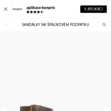
aplikace bonprix
V APLIKACI
SANDÁLKY NA ŠPALÍKOVÉM PODPATKU
Hl
vý