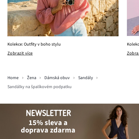
Kolekc
Kolekce: Outfity v boho stylu
Zobraz
Zobrazit více
Home
Žena
Dámská obuv
Sandály
Sandálky na špalíkovém podpatku
NEWSLETTER
15% sleva a
doprava zdarma