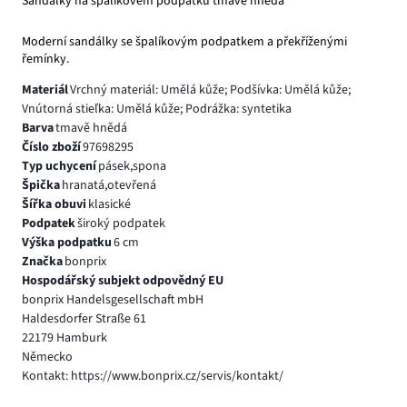
Sandálky na špalíkovém podpatku tmavě hnědá
Moderní sandálky se špalíkovým podpatkem a překříženými
řemínky.
Materiál
Vrchný materiál: Umělá kůže; Podšívka: Umělá kůže;
Vnútorná stieľka: Umělá kůže; Podrážka: syntetika
Barva
tmavě hnědá
Číslo zboží
97698295
Typ uchycení
pásek,spona
Špička
hranatá,otevřená
Šířka obuvi
klasické
Podpatek
široký podpatek
Výška podpatku
6 cm
Značka
bonprix
Hospodářský subjekt odpovědný EU
bonprix Handelsgesellschaft mbH
Haldesdorfer Straße 61
22179 Hamburk
Německo
Kontakt: https://www.bonprix.cz/servis/kontakt/