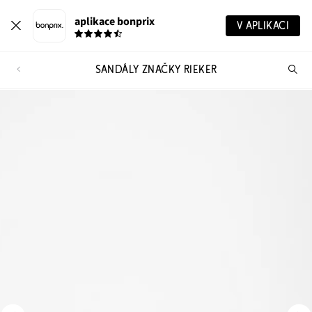
aplikace bonprix
V APLIKACI
SANDÁLY ZNAČKY RIEKER
Hl
vý