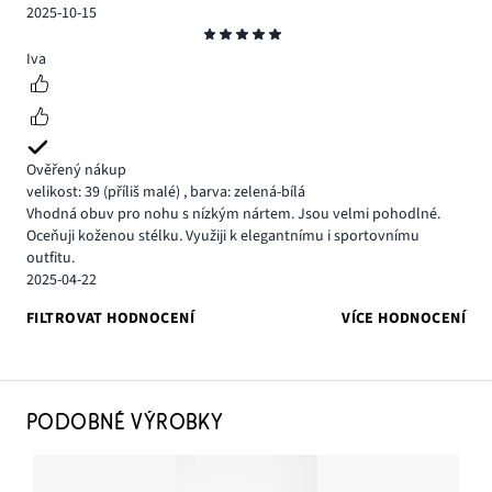
2025-10-15
Hodnocení
5
Iva
Ověřený nákup
velikost: 39
(příliš malé)
,
barva: zelená-bílá
Vhodná obuv pro nohu s nízkým nártem. Jsou velmi pohodlné.
Oceňuji koženou stélku. Využiji k elegantnímu i sportovnímu
outfitu.
2025-04-22
FILTROVAT HODNOCENÍ
VÍCE HODNOCENÍ
PODOBNÉ VÝROBKY