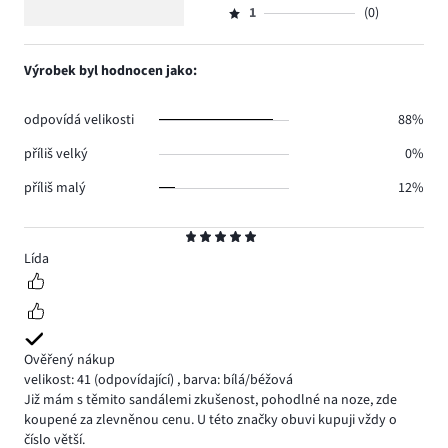
7.
5
hlasů
počet
1
(0)
2,
Hodnocení
1.
hlasů
počet
1,
0.
hlasů
počet
Výrobek byl hodnocen jako:
0.
hlasů
0.
odpovídá velikosti
88%
příliš velký
0%
příliš malý
12%
Hodnocení
5
Lída
Ověřený nákup
velikost: 41
(odpovídající)
,
barva: bílá/béžová
Již mám s těmito sandálemi zkušenost, pohodlné na noze, zde
koupené za zlevněnou cenu. U této značky obuvi kupuji vždy o
číslo větší.