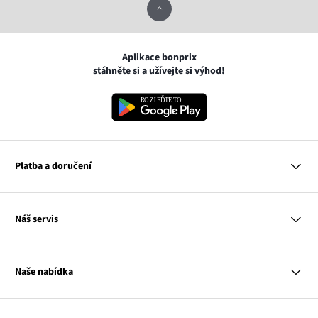
Aplikace bonprix
stáhněte si a užívejte si výhod!
Platba a doručení
MasterCard
Náš servis
VISA
Google pay
Otázky a odpovědi
Apple pay
Doručení a platby
Naše nabídka
PayU
Vrácení a reklamace
Platba na dobírku
Tabulky velikostí
Žena
Balikovna
Klub bonprix