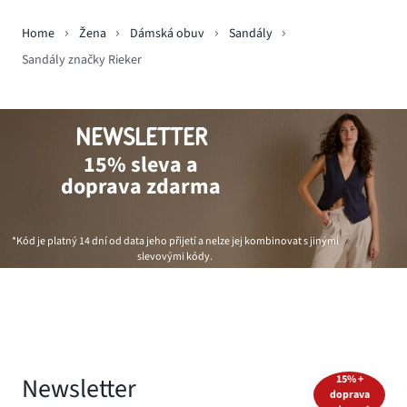
Home
Žena
Dámská obuv
Sandály
Sandály značky Rieker
NEWSLETTER
15% sleva a
doprava zdarma
*Kód je platný 14 dní od data jeho přijetí a nelze jej kombinovat s jinými
slevovými kódy.
Newsletter
15% +
doprava