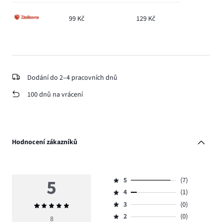
99 Kč
129 Kč
Dodání do 2–4 pracovních dnů
100 dnů na vrácení
Hodnocení zákazníků
5
5
(7)
Hodnocení
4
(1)
5,
Hodnocení
počet
3
(0)
Průměrné
4,
Hodnocení
hlasů
hodnocení
počet
2
(0)
3,
8
Hodnocení