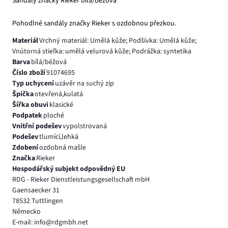
Sandály značky Rieker bílá/béžová
Pohodlné sandály značky Rieker s ozdobnou přezkou.
Materiál
Vrchný materiál: Umělá kůže; Podšívka: Umělá kůže;
Vnútorná stieľka: umělá velurová kůže; Podrážka: syntetika
Barva
bílá/béžová
Číslo zboží
91074695
Typ uchycení
uzávěr na suchý zip
Špička
otevřená,kulatá
Šířka obuvi
klasické
Podpatek
ploché
Vnitřní podešev
vypolstrovaná
Podešev
tlumící,lehká
Zdobení
ozdobná mašle
Značka
Rieker
Hospodářský subjekt odpovědný EU
RDG - Rieker Dienstleistungsgesellschaft mbH
Gaensaecker 31
78532 Tuttlingen
Německo
E-mail: info@rdgmbh.net