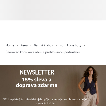
Home
Žena
Dámská obuv
Kotníkové boty
Šněrovací kotníková obuv s profilovanou podrážkou
NEWSLETTER
15% sleva a
doprava zdarma
*Kód je platný 14 dní od data jeho přijetí a nelze jej kombinovat s jinými
slevovými kódy.