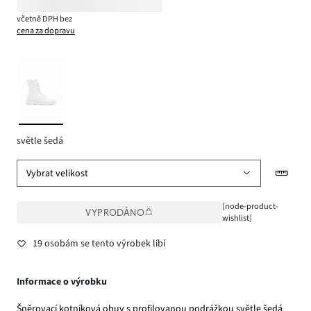
včetně DPH bez
cena za dopravu
světle šedá
Vybrat velikost
[node-product-
VYPRODÁNO
wishlist]
19 osobám se tento výrobek líbí
Informace o výrobku
Šněrovací kotníková obuv s profilovanou podrážkou světle šedá