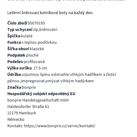
Ležérní šněrovací kotníkové boty na každý den.
Číslo zboží
95070195
Typ uchycení
zip,šněrování
Špička
kulatá
Funkce
s teplou podšívkou
Šířka obuvi
klasické
Podpatek
ploché
Podešev
profilovaná
Výška svršku
17.5 cm
Údržba
urputnou špínu odstraňte vlhkým hadříkem a čisticí
pěnou.,impregnovat,omývat vlhkým hadýrkem
Značka
bonprix
Hospodářský subjekt odpovědný EU
bonprix Handelsgesellschaft mbH
Haldesdorfer Straße 61
22179 Hamburk
Německo
Kontakt: https://www.bonprix.cz/servis/kontakt/