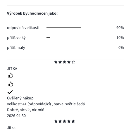
3.
hlasů
počet
1,
0.
hlasů
počet
Výrobek byl hodnocen jako:
2.
hlasů
0.
odpovídá velikosti
90%
příliš velký
10%
příliš malý
0%
Hodnocení
4
JITKA
Ověřený nákup
velikost: 41
(odpovídající)
,
barva: světle šedá
Dobré, nic víc, nic míň.
2026-04-30
Hodnocení
5
Jitka