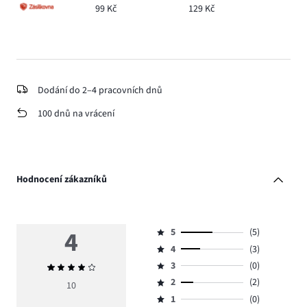
99 Kč
129 Kč
Dodání do 2–4 pracovních dnů
100 dnů na vrácení
Hodnocení zákazníků
4
5
(5)
Hodnocení
4
(3)
5,
Hodnocení
počet
3
(0)
Průměrné
4,
Hodnocení
hlasů
hodnocení
počet
2
(2)
3,
10
Hodnocení
5.
4
hlasů
počet
1
(0)
2,
Hodnocení