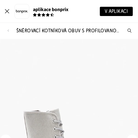
aplikace bonprix
V APLIKACI
ŠNĚROVACÍ KOTNÍKOVÁ OBUV S PROFILOVANOU PODRÁŽKOU
Hl
vý