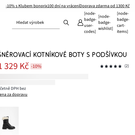
-10% s Klubem bonprix
100 dní na vrácení
Doprava zdarma od 1300 Kč
[node-
[node-
[node-
badge-
badge-
Hledat výrobek
badge-
user-
cart-
wishlist]
codes]
items]
ŠNĚROVACÍ KOTNÍKOVÉ BOTY S PODŠÍVKOU
1 329 Kč
-10%
(2)
včetně DPH bez
ena za dopravu