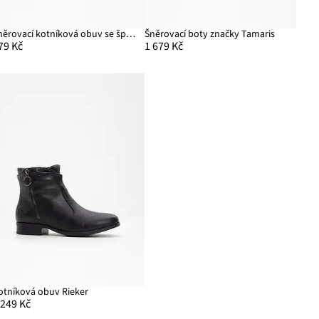
Šněrovací kotníková obuv se špalíkovým podpatkem
Šněrovací boty značky Tamaris
79 Kč
1 679 Kč
otníková obuv Rieker
 249 Kč