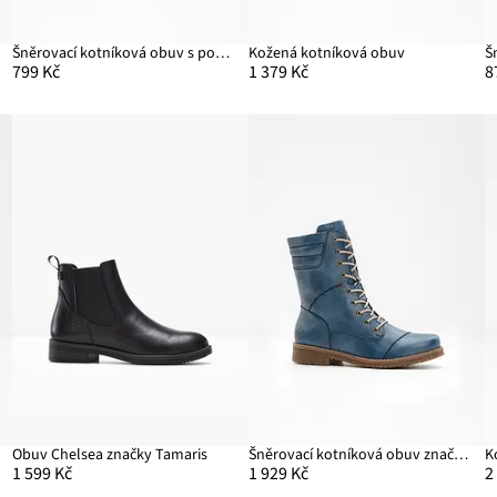
ou
Šněrovací kotníková obuv s podšívkou
Kožená kotníková obuv
799 Kč
1 379 Kč
8
Obuv Chelsea značky Tamaris
Šněrovací kotníková obuv značky Rieker
K
1 599 Kč
1 929 Kč
2