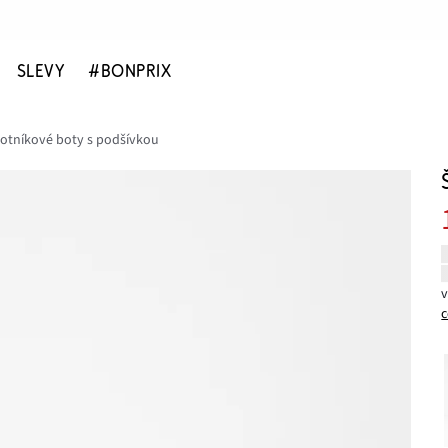
SLEVY
#BONPRIX
kotníkové boty s podšívkou
c