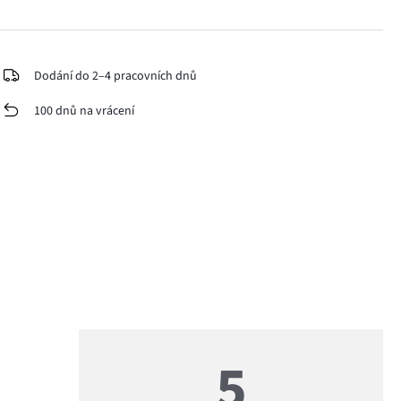
Dodání do 2–4 pracovních dnů
100 dnů na vrácení
5