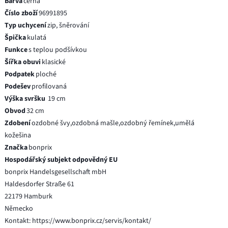
Barva
černá
Číslo zboží
96991895
Typ uchycení
zip, šněrování
Špička
kulatá
Funkce
s teplou podšívkou
Šířka obuvi
klasické
Podpatek
ploché
Podešev
profilovaná
Výška svršku
19 cm
Obvod
32 cm
Zdobení
ozdobné švy,ozdobná mašle,ozdobný řemínek,umělá
kožešina
Značka
bonprix
Hospodářský subjekt odpovědný EU
bonprix Handelsgesellschaft mbH
Haldesdorfer Straße 61
22179 Hamburk
Německo
Kontakt: https://www.bonprix.cz/servis/kontakt/