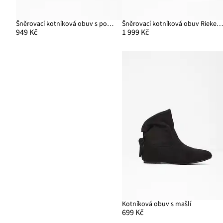
Šněrovací kotníková obuv s podšívkou
Šněrovací kotníková obuv Rieker, s podšívk
949 Kč
1 999 Kč
Kotníková obuv s mašlí
699 Kč