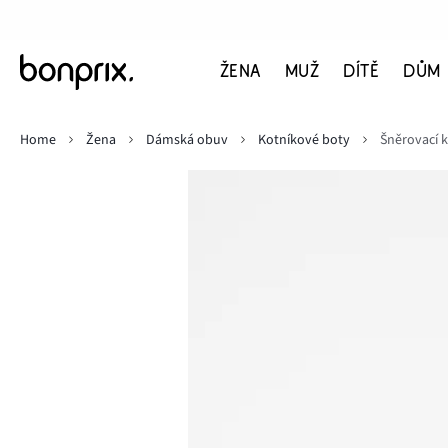
ŽENA
MUŽ
DÍTĚ
DŮM
Home
Žena
Dámská obuv
Kotníkové boty
Šněrovací 