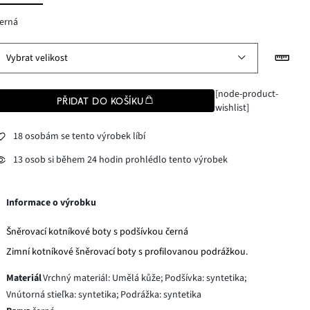
erná
Vybrat velikost
[node-product-
PŘIDAT DO KOŠÍKU
wishlist]
18 osobám se tento výrobek líbí
13 osob si během 24 hodin prohlédlo tento výrobek
Informace o výrobku
Šněrovací kotníkové boty s podšívkou černá
Zimní kotníkové šněrovací boty s profilovanou podrážkou.
Materiál
Vrchný materiál: Umělá kůže; Podšívka: syntetika;
Vnútorná stieľka: syntetika; Podrážka: syntetika