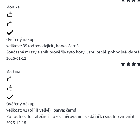
5
Monika
Ověřený nákup
velikost: 39
(odpovídající)
,
barva: černá
Současné mrazy a sníh prověřily tyto boty. Jsou teplé, pohodlné, dobr
2026-01-12
Hodnocení
4
Martina
Ověřený nákup
velikost: 41
(příliš velké)
,
barva: černá
Pohodlné, dostatečně široké, šněrováním se dá šířka snadno zmenšit
2025-12-15