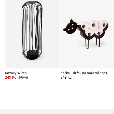
Kovový svícen
Kočka – držák na toaletní papír
249 Kč
749 Kč
279 Kč