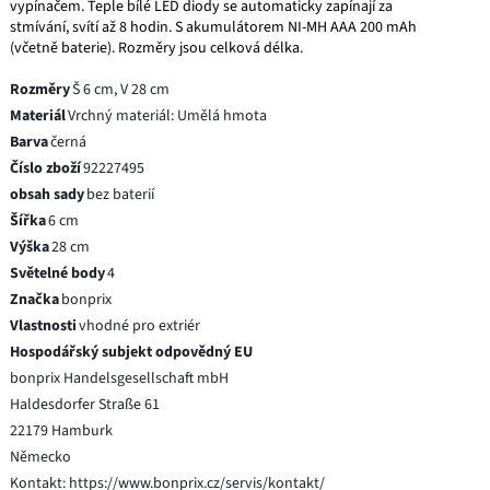
vypínačem. Teple bílé LED diody se automaticky zapínají za
stmívání, svítí až 8 hodin. S akumulátorem NI-MH AAA 200 mAh
(včetně baterie). Rozměry jsou celková délka.
Rozměry
Š 6 cm, V 28 cm
Materiál
Vrchný materiál: Umělá hmota
Barva
černá
Číslo zboží
92227495
obsah sady
bez baterií
Šířka
6 cm
Výška
28 cm
Světelné body
4
Značka
bonprix
Vlastnosti
vhodné pro extriér
Hospodářský subjekt odpovědný EU
bonprix Handelsgesellschaft mbH
Haldesdorfer Straße 61
22179 Hamburk
Německo
Kontakt: https://www.bonprix.cz/servis/kontakt/