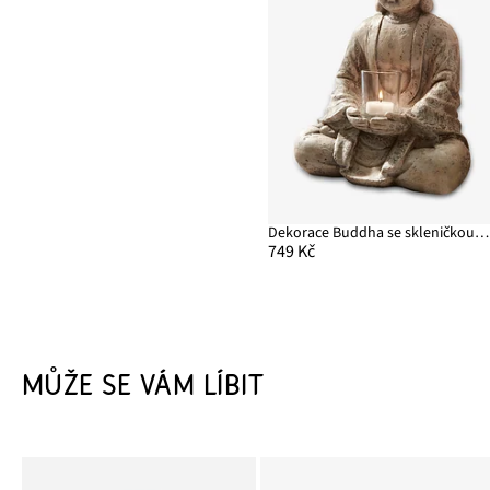
Dekorace Buddha se skleničkou na svíčku
749 Kč
MŮŽE SE VÁM LÍBIT