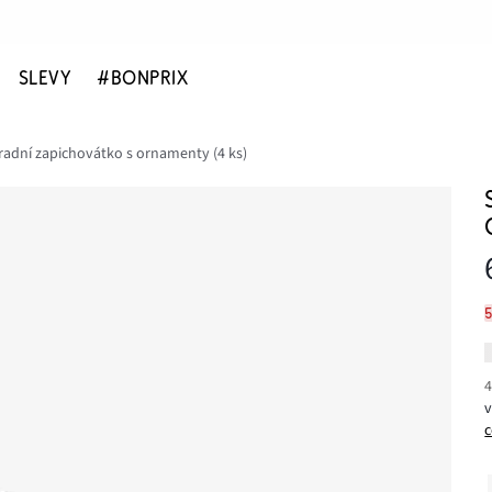
SLEVY
#BONPRIX
radní zapichovátko s ornamenty (4 ks)
4
c