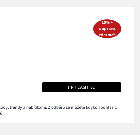
15% +
doprava
zdarma*
PŘIHLÁSIT SE
kódy, trendy a nabídkami. Z odběru se můžete kdykoli odhlásit:
ů.