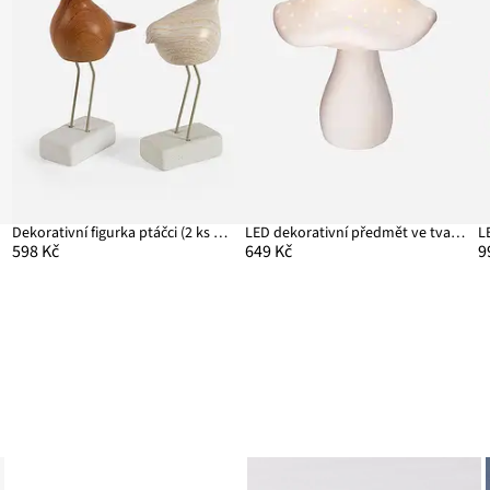
Dekorativní figurka ptáčci (2 ks v balení)
LED dekorativní předmět ve tvaru houby
598 Kč
649 Kč
9