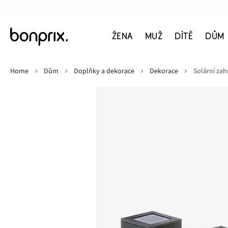
ŽENA
MUŽ
DÍTĚ
DŮM
Home
Dům
Doplňky a dekorace
Dekorace
Solární zah