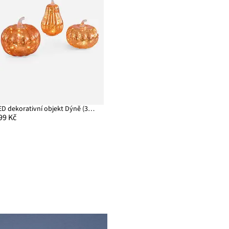
LED dekorativní objekt Dýně (3dílná souprava)
99 Kč