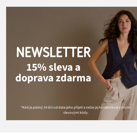
NEWSLETTER
15% sleva a
doprava zdarma
*Kód je platný 14 dní od data jeho přijetí a nelze jej kombinovat s jinými
slevovými kódy.