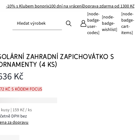
-10% s Klubem bonprix
100 dní na vrácení
Doprava zdarma od 1300 Kč
[node-
[node-
[node-
badge-
badge-
Hledat výrobek
badge-
user-
cart-
wishlist]
codes]
items]
SOLÁRNÍ ZAHRADNÍ ZAPICHOVÁTKO S
ORNAMENTY (4 KS)
636 Kč
572 Kč s kódem FOCUS
 kusy | 159 Kč / ks
včetně DPH bez
ena za dopravu