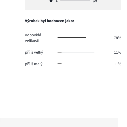
počet
1
(0)
2,
Hodnocení
3.
hlasů
počet
1,
1.
hlasů
počet
0.
hlasů
Výrobek byl hodnocen jako:
0.
odpovídá
78%
velikosti
příliš velký
11%
příliš malý
11%