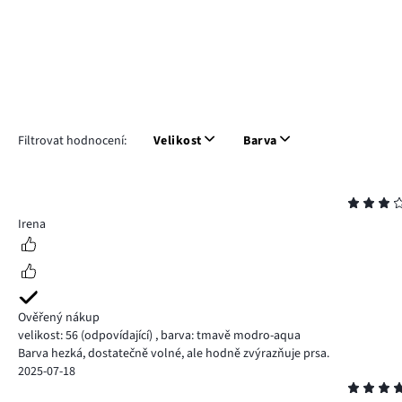
Filtrovat hodnocení:
Velikost
Barva
Hodnocení
3
Irena
Ověřený nákup
velikost: 56
(odpovídající)
,
barva: tmavě modro-aqua
Barva hezká, dostatečně volné, ale hodně zvýrazňuje prsa.
2025-07-18
Hodnocení