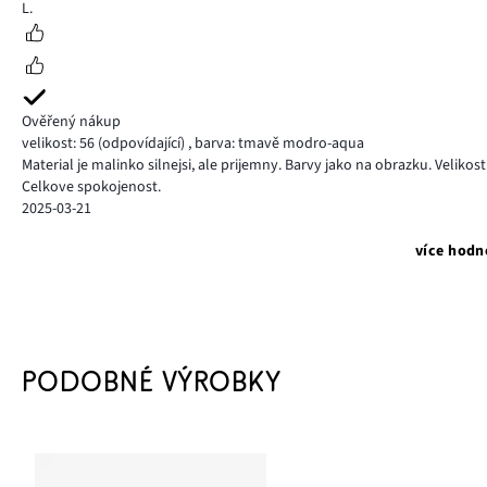
5
L.
Ověřený nákup
velikost: 56
(odpovídající)
,
barva: tmavě modro-aqua
Material je malinko silnejsi, ale prijemny. Barvy jako na obrazku. Veliko
Celkove spokojenost.
2025-03-21
více hodn
PODOBNÉ VÝROBKY