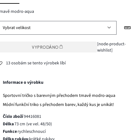
tmavě modro-aqua
Vybrat velikost
[node-product-
VYPRODÁNO
wishlist]
13 osobám se tento výrobek líbí
Informace o výrobku
Sportovní tričko s barevným přechodem tmavě modro-aqua
Módní funkční triko s přechodem barev, každý kus je unikát!
Číslo zboží
94416081
Délka
73 cm (ve vel. 48/50)
Funkce
rychleschnoucí
Délka rukávu
krátké rukávy