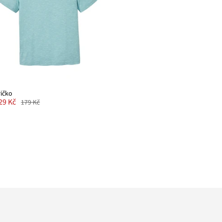
ričko
29 Kč
179 Kč