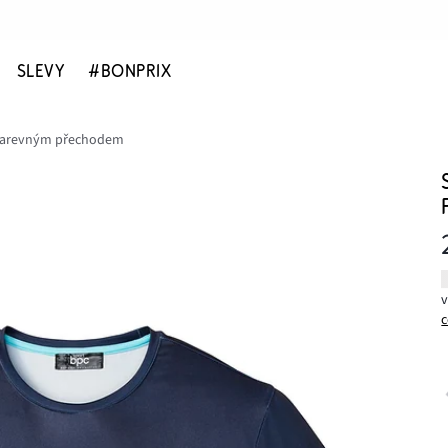
SLEVY
#BONPRIX
s barevným přechodem
c