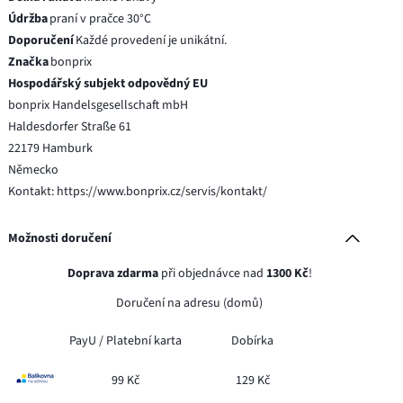
Údržba
praní v pračce 30°C
Doporučení
Každé provedení je unikátní.
Značka
bonprix
Hospodářský subjekt odpovědný EU
bonprix Handelsgesellschaft mbH
Haldesdorfer Straße 61
22179 Hamburk
Německo
Kontakt: https://www.bonprix.cz/servis/kontakt/
Možnosti doručení
Doprava zdarma
při objednávce nad
1300 Kč
!
Doručení na adresu (domů)
PayU /
Platební karta
Dobírka
99 Kč
129 Kč