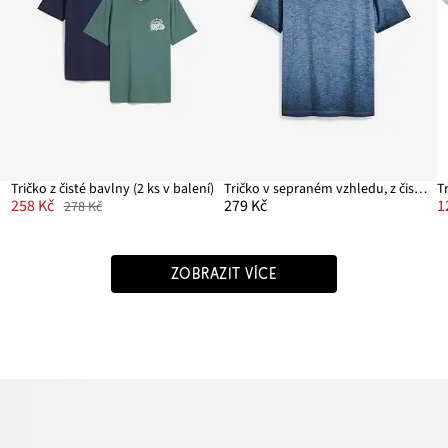
em
Tričko z čisté bavlny (2 ks v balení)
Tričko v sepraném vzhledu, z čisté organické bavlny
T
258 Kč
279 Kč
1
278 Kč
ZOBRAZIT VÍCE