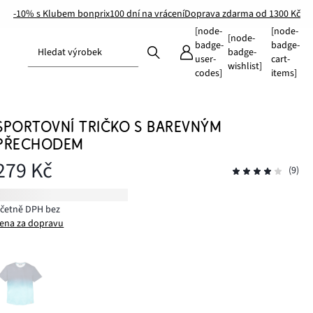
-10% s Klubem bonprix
100 dní na vrácení
Doprava zdarma od 1300 Kč
[node-
[node-
[node-
badge-
badge-
Hledat výrobek
badge-
user-
cart-
wishlist]
codes]
items]
SPORTOVNÍ TRIČKO S BAREVNÝM
PŘECHODEM
279 Kč
(9)
včetně DPH bez
ena za dopravu