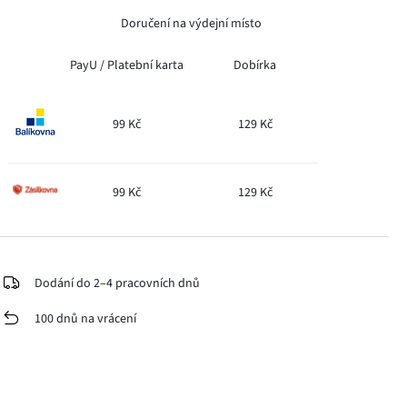
Doručení na výdejní místo
PayU /
Platební karta
Dobírka
99 Kč
129 Kč
99 Kč
129 Kč
Dodání do 2–4 pracovních dnů
100 dnů na vrácení