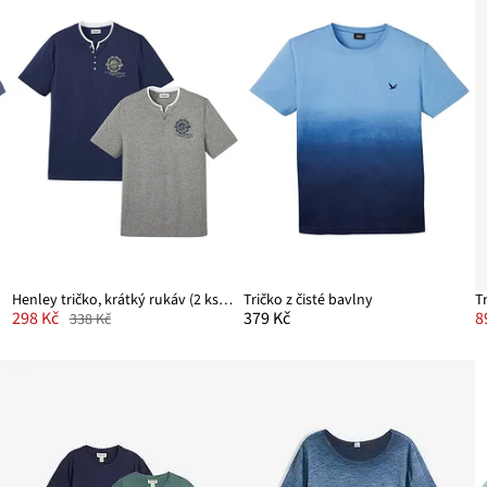
Henley tričko, krátký rukáv (2 ks v balení)
Tričko z čisté bavlny
T
298 Kč
379 Kč
8
338 Kč