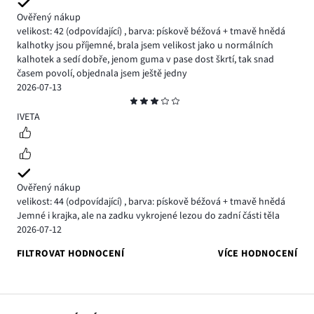
Ověřený nákup
velikost: 42
(odpovídající)
,
barva: pískově béžová + tmavě hnědá
kalhotky jsou příjemné, brala jsem velikost jako u normálních
kalhotek a sedí dobře, jenom guma v pase dost škrtí, tak snad
časem povolí, objednala jsem ještě jedny
2026-07-13
Hodnocení
3
IVETA
Ověřený nákup
velikost: 44
(odpovídající)
,
barva: pískově béžová + tmavě hnědá
Jemné i krajka, ale na zadku vykrojené lezou do zadní části těla
2026-07-12
FILTROVAT HODNOCENÍ
VÍCE HODNOCENÍ