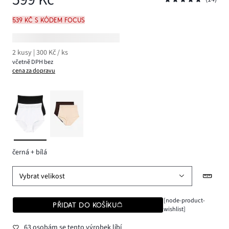
539 Kč s kódem FOCUS
2 kusy | 300 Kč / ks
včetně DPH bez
cena za dopravu
černá + bílá
Vybrat velikost
[node-product-
PŘIDAT DO KOŠÍKU
wishlist]
63 osobám se tento výrobek líbí