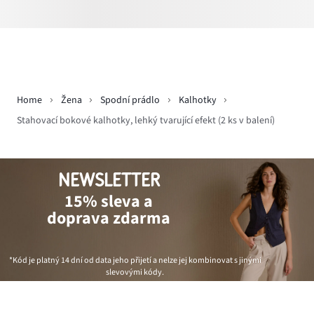
Home
Žena
Spodní prádlo
Kalhotky
Stahovací bokové kalhotky, lehký tvarující efekt (2 ks v balení)
NEWSLETTER
15% sleva a
doprava zdarma
*Kód je platný 14 dní od data jeho přijetí a nelze jej kombinovat s jinými
slevovými kódy.