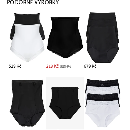
PODOBNÉ VÝROBKY
529 Kč
219 Kč
679 Kč
329 Kč