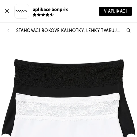
aplikace bonprix
V APLIKACI
STAHOVACÍ BOKOVÉ KALHOTKY, LEHKÝ TVARUJÍCÍ EFEKT (2 KS V BALENÍ)
Hl
vý