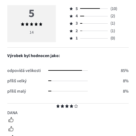
5
5
(10)
Hodnocení
4
(2)
5,
Hodnocení
počet
3
(1)
Průměrné
4,
Hodnocení
hlasů
hodnocení
počet
2
(1)
3,
14
Hodnocení
10.
5
hlasů
počet
1
(0)
2,
Hodnocení
2.
hlasů
počet
1,
1.
hlasů
počet
Výrobek byl hodnocen jako:
1.
hlasů
0.
odpovídá velikosti
85%
příliš velký
8%
příliš malý
8%
Hodnocení
4
DANA