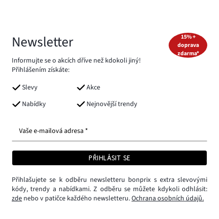
Newsletter
15% +
doprava
zdarma*
Informujte se o akcích dříve než kdokoli jiný!
Přihlášením získáte:
Slevy
Akce
Nabídky
Nejnovější trendy
Vaše e-mailová adresa *
PŘIHLÁSIT SE
Přihlašujete se k odběru newsletteru bonprix s extra slevovými
kódy, trendy a nabídkami. Z odběru se můžete kdykoli odhlásit:
zde
nebo v patičce každého newsletteru.
Ochrana osobních údajů.