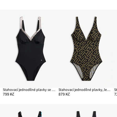
Stahovací jednodílné plavky se stříbrnými detaily, střední tvarující efekt
Stahovací jednodílné plavky, lehký tvarující efekt, s výstřihem do V
799 Kč
879 Kč
7