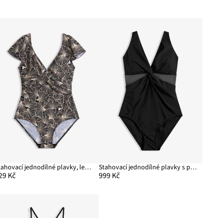
Stahovací jednodílné plavky, lehký tvarující efekt
Stahovací jednodílné plavky s průhlednou síťovinou, lehký tvarující efekt
29 Kč
999 Kč