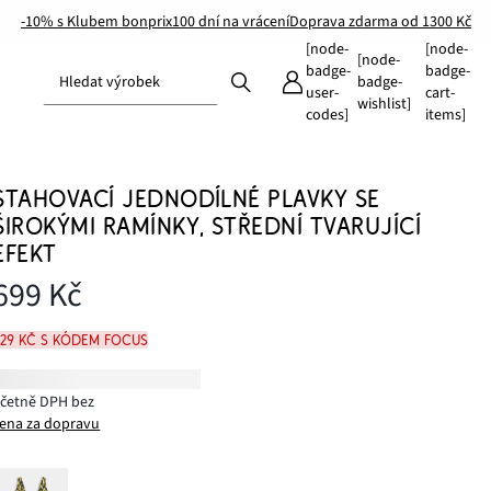
-10% s Klubem bonprix
100 dní na vrácení
Doprava zdarma od 1300 Kč
[node-
[node-
[node-
badge-
badge-
Hledat výrobek
badge-
user-
cart-
wishlist]
codes]
items]
STAHOVACÍ JEDNODÍLNÉ PLAVKY SE
ŠIROKÝMI RAMÍNKY, STŘEDNÍ TVARUJÍCÍ
EFEKT
699 Kč
629 Kč s kódem FOCUS
včetně DPH bez
ena za dopravu