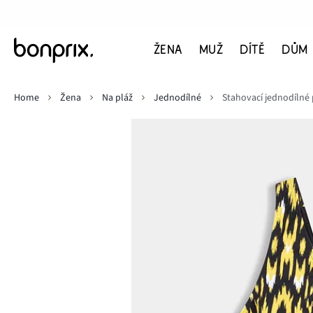
ŽENA
MUŽ
DÍTĚ
DŮM
Home
Žena
Na pláž
Jednodílné
Stahovací jednodílné p