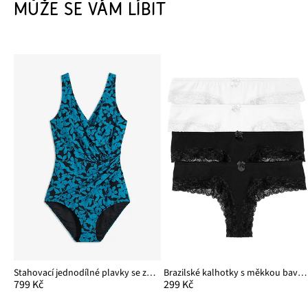
MŮŽE SE VÁM LÍBIT
Stahovací jednodílné plavky se zavinovacím vzhledem, střední tvarující efekt
Brazilské kalhotky s měkkou bavlnou (4 ks v balení)
799 Kč
299 Kč