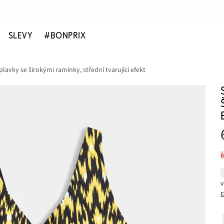
SLEVY
#BONPRIX
lavky se širokými ramínky, střední tvarující efekt
c