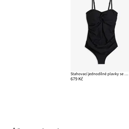
Stahovací jednodílné plavky se zavinovacím vzhledem, lehký tvarující efekt
679 Kč