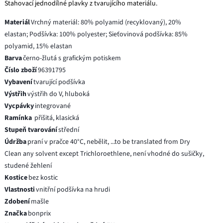
Stahovací jednodílné plavky z tvarujícího materiálu.
Materiál
Vrchný materiál: 80% polyamid (recyklovaný), 20%
elastan; Podšívka: 100% polyester; Sieťovinová podšívka: 85%
polyamid, 15% elastan
Barva
černo-žlutá s grafickým potiskem
Číslo zboží
96391795
Vybavení
tvarující podšívka
Výstřih
výstřih do V, hluboká
Vycpávky
integrované
Ramínka
přišitá, klasická
Stupeň tvarování
střední
Údržba
praní v pračce 40°C, nebělit, ...to be translated from Dry
Clean any solvent except Trichloroethlene, není vhodné do sušičky,
studené žehlení
Kostice
bez kostic
Vlastnosti
vnitřní podšívka na hrudi
Zdobení
mašle
Značka
bonprix