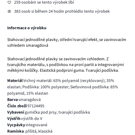
259 osobám se tento výrobek líbí
383 osob si během 24 hodin prohlédlo tento výrobek
Informace o výrobku
Stahovací jednodílné plavky, střední tvarující efekt, se zavinovacím
vzhledem smaragdová
Stahovací jednodílné plavky se zavinovacím vzhledem. Z
tvarujícího materiálu, s podšívkou na prsní partii a integrovanými
měkkými košíčky. Elastická podprsní guma. Tvarující podšívka.
Materiál
Vrchný materiál: 65% polyamid (recyklovaný), 35%
elastan; Podšívka: 100% polyester; Sieťovinová podšívka: 85%
polyamid, 15% elastan
Barva
smaragdová
Číslo zboží
97124495
Vybavení
gumička pod prsy, tvarující podšívka
Výstřih
výstřih do V
Vycpávky
integrované
Ramínka
přišitá, klasická