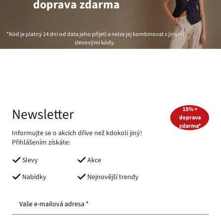
doprava zdarma
*Kód je platný 14 dní od data jeho přijetí a nelze jej kombinovat s jinými
slevovými kódy.
Newsletter
15% +
doprava
zdarma*
Informujte se o akcích dříve než kdokoli jiný!
Přihlášením získáte:
Slevy
Akce
Nabídky
Nejnovější trendy
Vaše e-mailová adresa *