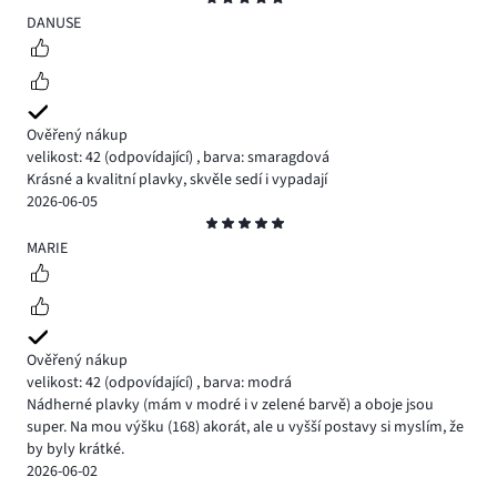
5
DANUSE
Ověřený nákup
velikost: 42
(odpovídající)
,
barva: smaragdová
Krásné a kvalitní plavky, skvěle sedí i vypadají
2026-06-05
Hodnocení
5
MARIE
Ověřený nákup
velikost: 42
(odpovídající)
,
barva: modrá
Nádherné plavky (mám v modré i v zelené barvě) a oboje jsou
super. Na mou výšku (168) akorát, ale u vyšší postavy si myslím, že
by byly krátké.
2026-06-02