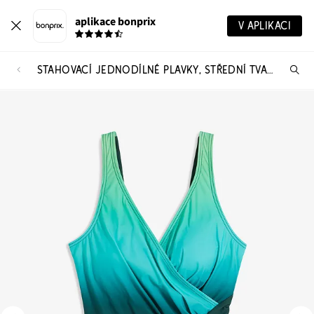
aplikace bonprix
V APLIKACI
STAHOVACÍ JEDNODÍLNÉ PLAVKY, STŘEDNÍ TVARUJÍCÍ EFEKT, SE ZAVINOVACÍM VZHLEDEM
Hl
vý