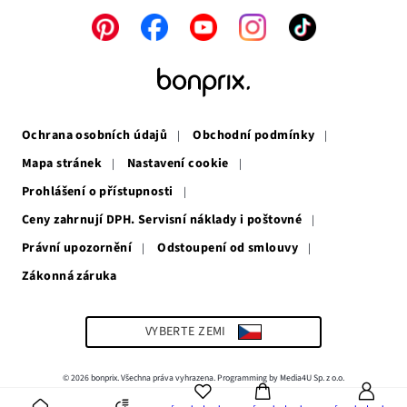
Odkaz
Odkaz
Odkaz
Odkaz
Odkaz
se
se
se
se
se
otevře
otevře
otevře
otevře
otevře
v
v
v
v
v
novém
novém
novém
novém
novém
okně
okně
okně
okně
okně
Ochrana osobních údajů
Obchodní podmínky
Mapa stránek
Nastavení cookie
Prohlášení o přístupnosti
Ceny zahrnují DPH. Servisní náklady i poštovné
Právní upozornění
Odstoupení od smlouvy
Zákonná záruka
Odkaz
se
otevře
v
VYBERTE ZEMI
novém
okně
© 2026 bonprix. Všechna práva vyhrazena. Programming by Media4U Sp. z o.o.