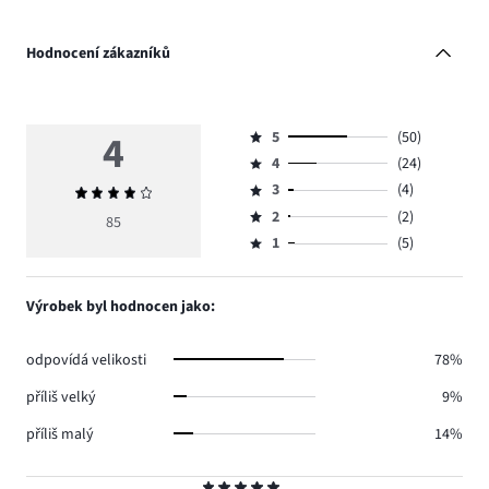
Hodnocení zákazníků
4
5
(50)
Hodnocení
4
(24)
5,
Hodnocení
počet
3
(4)
Průměrné
4,
Hodnocení
hlasů
hodnocení
počet
2
(2)
3,
85
Hodnocení
50.
4
hlasů
počet
1
(5)
2,
Hodnocení
24.
hlasů
počet
1,
4.
hlasů
počet
Výrobek byl hodnocen jako:
2.
hlasů
5.
odpovídá velikosti
78%
příliš velký
9%
příliš malý
14%
Hodnocení