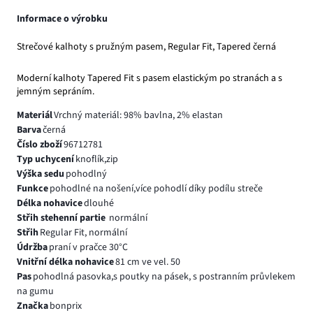
Informace o výrobku
Strečové kalhoty s pružným pasem, Regular Fit, Tapered černá
Moderní kalhoty Tapered Fit s pasem elastickým po stranách a s
jemným sepráním.
Materiál
Vrchný materiál: 98% bavlna, 2% elastan
Barva
černá
Číslo zboží
96712781
Typ uchycení
knoflík,zip
Výška sedu
pohodlný
Funkce
pohodlné na nošení,více pohodlí díky podílu streče
Délka nohavice
dlouhé
Střih stehenní partie
normální
Střih
Regular Fit, normální
Údržba
praní v pračce 30°C
Vnitřní délka nohavice
81 cm ve vel. 50
Pas
pohodlná pasovka,s poutky na pásek, s postranním průvlekem
na gumu
Značka
bonprix