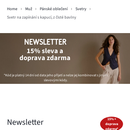
Home
Muž
Pánské oblečení
Svetry
Svetr na zapínání s kapucí, z čisté bavlny
NEWSLETTER
15% sleva a
doprava zdarma
*Kód je platný 14 dní od data jeho přijetí a nelze jej kombinovat s jinými
slevovými kódy.
Newsletter
15% +
doprava
zdarma*