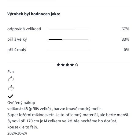
2.
hlasů
počet
1,
0.
hlasů
počet
Výrobek byl hodnocen jako:
0.
hlasů
1.
odpovídá velikosti
67%
příliš velký
33%
příliš malý
0%
Hodnocení
4
Eva
Ověřený nákup
velikost: 48
(příliš velké)
,
barva: tmavě modrý melír
Super ležérní mikinosvetr. Je to příjemný materiál, ale berte menší.
Synovi při 170 cm je M celkem velké. Ale necháme ho dorůst,
kousek je to fajn.
2024-10-24