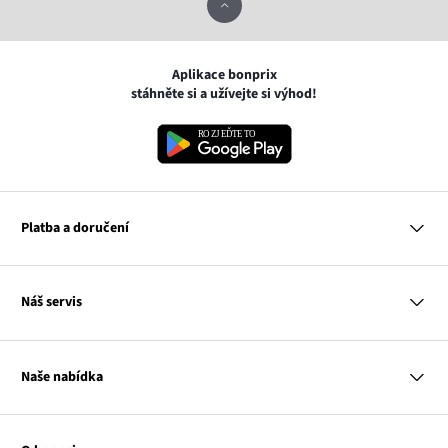
Aplikace bonprix
stáhněte si a užívejte si výhod!
Platba a doručení
MasterCard
Náš servis
VISA
Google pay
Otázky a odpovědi
Apple pay
Doručení a platby
Naše nabídka
PayU
Vrácení a reklamace
Platba na dobírku
Tabulky velikostí
Žena
Balikovna
Klub bonprix
Muž