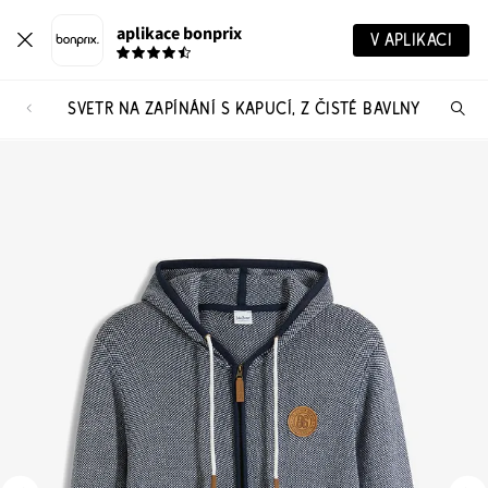
aplikace bonprix
V APLIKACI
SVETR NA ZAPÍNÁNÍ S KAPUCÍ, Z ČISTÉ BAVLNY
Hl
vý