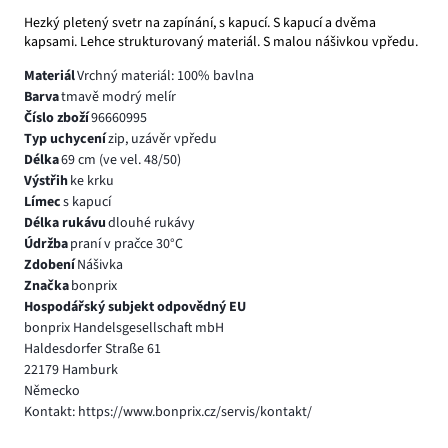
Hezký pletený svetr na zapínání, s kapucí. S kapucí a dvěma
kapsami. Lehce strukturovaný materiál. S malou nášivkou vpředu.
Materiál
Vrchný materiál: 100% bavlna
Barva
tmavě modrý melír
Číslo zboží
96660995
Typ uchycení
zip, uzávěr vpředu
Délka
69 cm (ve vel. 48/50)
Výstřih
ke krku
Límec
s kapucí
Délka rukávu
dlouhé rukávy
Údržba
praní v pračce 30°C
Zdobení
Nášivka
Značka
bonprix
Hospodářský subjekt odpovědný EU
bonprix Handelsgesellschaft mbH
Haldesdorfer Straße 61
22179 Hamburk
Německo
Kontakt: https://www.bonprix.cz/servis/kontakt/