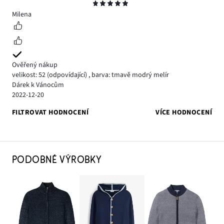
Hodnocení
5
Milena
Ověřený nákup
velikost: 52
(odpovídající)
,
barva: tmavě modrý melír
Dárek k Vánocům
2022-12-20
FILTROVAT HODNOCENÍ
VÍCE HODNOCENÍ
PODOBNÉ VÝROBKY