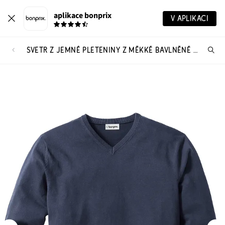
aplikace bonprix
V APLIKACI
SVETR Z JEMNÉ PLETENINY Z MĚKKÉ BAVLNĚNÉ SMĚSI
Hl
vý