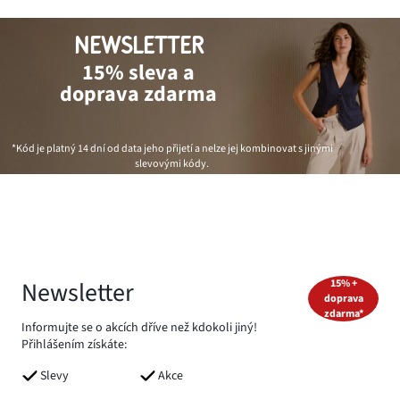
NEWSLETTER
15% sleva a
doprava zdarma
*Kód je platný 14 dní od data jeho přijetí a nelze jej kombinovat s jinými
slevovými kódy.
Newsletter
15% +
doprava
zdarma*
Informujte se o akcích dříve než kdokoli jiný!
Přihlášením získáte:
Slevy
Akce