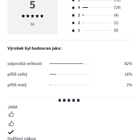
5
Hodnocení
4
(19)
5,
Hodnocení
počet
3
(4)
Průměrné
4,
Hodnocení
hlasů
hodnocení
počet
2
(1)
3,
96
Hodnocení
72.
5
hlasů
počet
1
(0)
2,
Hodnocení
19.
hlasů
počet
1,
4.
hlasů
počet
Výrobek byl hodnocen jako:
1.
hlasů
0.
odpovídá velikosti
82%
příliš velký
16%
příliš malý
2%
Hodnocení
5
JANA
Ověřený nákup