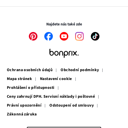
v
otevře
novém
v
Transakce a platby jsou zabezpečeny pomocí připojení SSL.
okně
novém
okně
Najdete nás také zde
Odkaz
Odkaz
Odkaz
Odkaz
Odkaz
se
se
se
se
se
otevře
otevře
otevře
otevře
otevře
v
v
v
v
v
novém
novém
novém
novém
novém
okně
okně
okně
okně
okně
Ochrana osobních údajů
Obchodní podmínky
Mapa stránek
Nastavení cookie
Prohlášení o přístupnosti
Ceny zahrnují DPH. Servisní náklady i poštovné
Právní upozornění
Odstoupení od smlouvy
Zákonná záruka
Odkaz
se
otevře