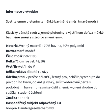
Informace o výrobku
Svetr z jemné pleteniny z měkké bavlněné směsi tmavě modrá
Klasický pánský svetr z jemné pleteniny, s výstřihem do V, z měkké
bavlněné směsi a s žebrovanými lemy.
Materiál
Vrchný materiál: 70% bavlna, 30% polyamid
Barva
tmavě modrá
Číslo zboží
95979195
Délka
71 cm (ve vel. 48/50)
Výstřih
výstřih do V
Délka rukávu
dlouhé rukávy
Údržba
praní v pračce při 30°C, šetrný pro, nebělit, Vytvarujte do
původního tvaru, dokud je vlhký, sušit vodorovně,perte s
podobnými barvami, nesmí se čistit chemicky, není vhodné do
sušičky, studené žehlení
Značka
bonprix
Hospodářský subjekt odpovědný EU
bonprix Handelsgesellschaft mbH