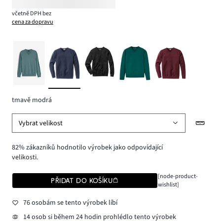
včetně DPH bez
cena za dopravu
tmavě modrá
Vybrat velikost
82% zákazníků hodnotilo výrobek jako odpovídající
velikosti.
[node-product-
PŘIDAT DO KOŠÍKU
wishlist]
76 osobám se tento výrobek líbí
14 osob si během 24 hodin prohlédlo tento výrobek