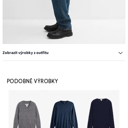
Zobrazit výrobky z outfitu
Tričko (5 ks v balení)
799 Kč
PODOBNÉ VÝROBKY
PŘIDAT DO KOŠÍKU
Džíny Regular Fit, Straight
629 Kč
PŘIDAT DO KOŠÍKU
Bunda z umělé kůže s medvídkovou podšívkou