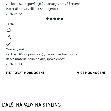
velikost: 56
(odpovídající)
,
barva: javorově červená
Materiál barva velikost spokojenost
2026-05-22
Hodnocení
5
JANA
Ověřený nákup
velikost: 60
(odpovídající)
,
barva: středně modrá
Barva materiál střih pěkný, spokojenost
2026-05-13
FILTROVAT HODNOCENÍ
VÍCE HODNOCENÍ
DALŠÍ NÁPADY NA STYLING