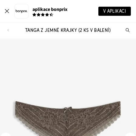
aplikace bonprix
V APLIKACI
TANGA Z JEMNÉ KRAJKY (2 KS V BALENÍ)
Hl
vý