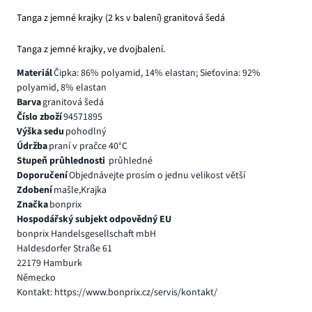
Tanga z jemné krajky (2 ks v balení) granitová šedá
Tanga z jemné krajky, ve dvojbalení.
Materiál
Čipka: 86% polyamid, 14% elastan; Sieťovina: 92%
polyamid, 8% elastan
Barva
granitová šedá
Číslo zboží
94571895
Výška sedu
pohodlný
Údržba
praní v pračce 40°C
Stupeň průhlednosti
průhledné
Doporučení
Objednávejte prosím o jednu velikost větší
Zdobení
mašle,Krajka
Značka
bonprix
Hospodářský subjekt odpovědný EU
bonprix Handelsgesellschaft mbH
Haldesdorfer Straße 61
22179 Hamburk
Německo
Kontakt: https://www.bonprix.cz/servis/kontakt/