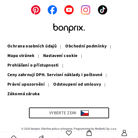
Odkaz
Odkaz
Odkaz
Odkaz
Odkaz
se
se
se
se
se
otevře
otevře
otevře
otevře
otevře
v
v
v
v
v
novém
novém
novém
novém
novém
okně
okně
okně
okně
okně
Ochrana osobních údajů
Obchodní podmínky
Mapa stránek
Nastavení cookie
Prohlášení o přístupnosti
Ceny zahrnují DPH. Servisní náklady i poštovné
Právní upozornění
Odstoupení od smlouvy
Zákonná záruka
Odkaz
se
otevře
v
VYBERTE ZEMI
novém
okně
© 2026 bonprix. Všechna práva vyhrazena. Programming by Media4U Sp. z o.o.