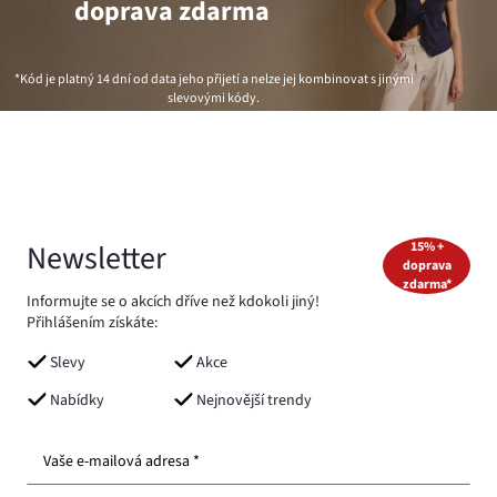
doprava zdarma
*Kód je platný 14 dní od data jeho přijetí a nelze jej kombinovat s jinými
slevovými kódy.
Newsletter
15% +
doprava
zdarma*
Informujte se o akcích dříve než kdokoli jiný!
Přihlášením získáte:
Slevy
Akce
Nabídky
Nejnovější trendy
Vaše e-mailová adresa *