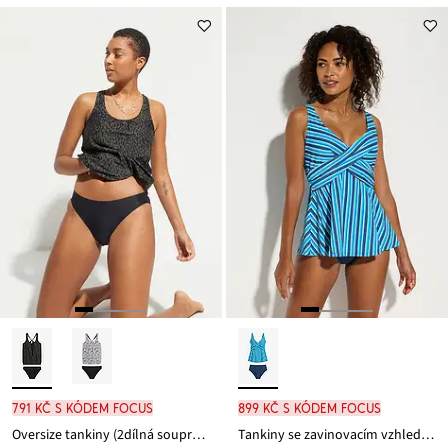
791 Kč s kódem FOCUS
899 Kč s kódem FOCUS
Oversize tankiny (2dílná souprava)
Tankiny se zavinovacím vzhledem (2dílná souprava)