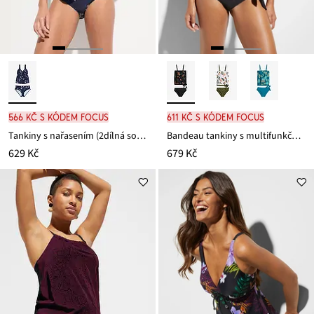
566 Kč s kódem FOCUS
611 Kč s kódem FOCUS
Tankiny s nařasením (2dílná souprava)
Bandeau tankiny s multifunkčními ramínky (2dílná souprava)
629 Kč
679 Kč