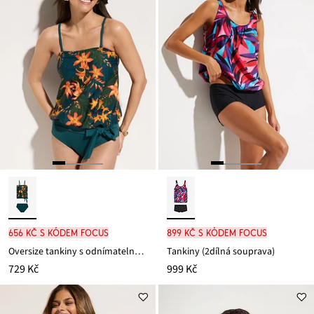
656 Kč s kódem FOCUS
899 Kč s kódem FOCUS
Oversize tankiny s odnímatelnými ramínky (2dílná souprava)
Tankiny (2dílná souprava)
729 Kč
999 Kč