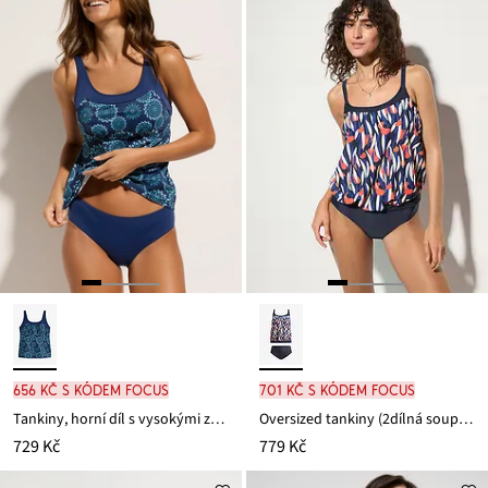
656 Kč s kódem FOCUS
701 Kč s kódem FOCUS
Tankiny, horní díl s vysokými zády
Oversized tankiny (2dílná souprava)
729 Kč
779 Kč