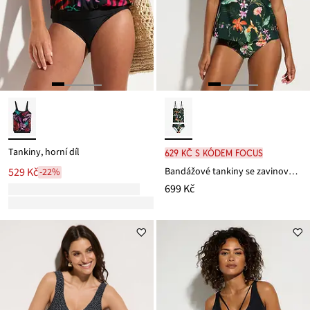
Tankiny, horní díl
629 Kč s kódem FOCUS
Bandážové tankiny se zavinovacím vzhledem (2dílná souprava)
529 Kč
-22%
699 Kč