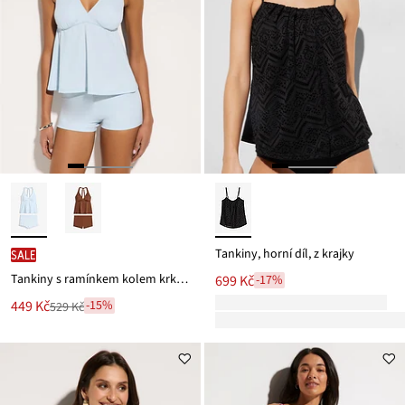
Tankiny, horní díl, z krajky
SALE
Tankiny s ramínkem kolem krku a bokovými bikinovými kalhotkami (2dílná souprava)
699 Kč
-17%
Nová
449 Kč
-15%
529 Kč
Zlevněno
cena
z
je
ceny
529 Kč