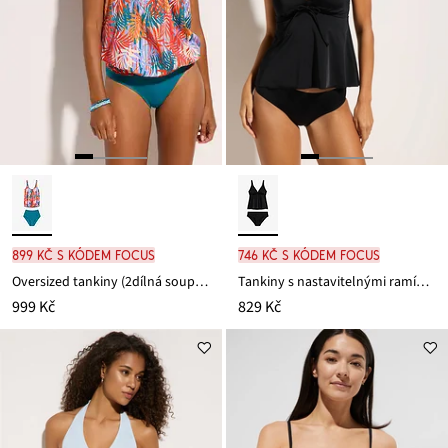
899 Kč s kódem FOCUS
746 Kč s kódem FOCUS
Oversized tankiny (2dílná souprava)
Tankiny s nastavitelnými ramínky (2dílná souprava)
999 Kč
829 Kč