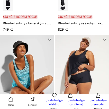
674 Kč s kódem FOCUS
746 Kč s kódem FOCUS
Dlouhé tankiny s boxerským střihem zad (2dílná souprava)
Dlouhé tankiny se širokými ramínky (2dílná souprava)
749 Kč
829 Kč
[node-badge-
[node-badge-
[node-badge-
wishlist]
cart-items]
user-codes]
Sortiment
Home