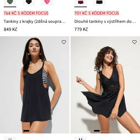
764 Kč s kódem FOCUS
701 Kč s kódem FOCUS
Tankiny z krajky (2dílná souprava)
Dlouhé tankiny s výstřihem do V (2dílná souprava)
849 Kč
779 Kč