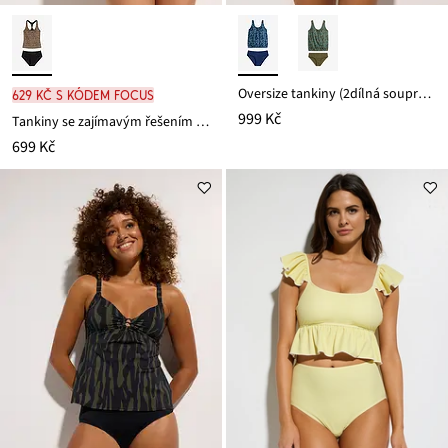
Oversize tankiny (2dílná souprava) se širokými ramínky
629 Kč s kódem FOCUS
999 Kč
Tankiny se zajímavým řešením zadního dílu (2dílná souprava)
699 Kč