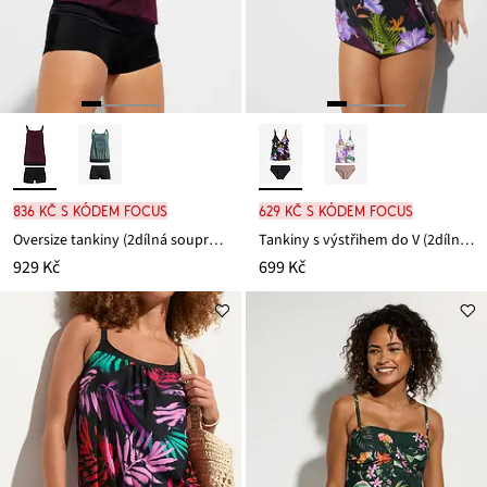
836 Kč s kódem FOCUS
629 Kč s kódem FOCUS
Oversize tankiny (2dílná souprava)
Tankiny s výstřihem do V (2dílná souprava)
929 Kč
699 Kč