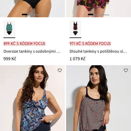
899 Kč s kódem FOCUS
971 Kč s kódem FOCUS
Oversize tankiny s ozdobnými kroužky (2dílná souprava)
Dlouhé tankiny s potištěnou síťovinou (2dílná souprava)
999 Kč
1 079 Kč