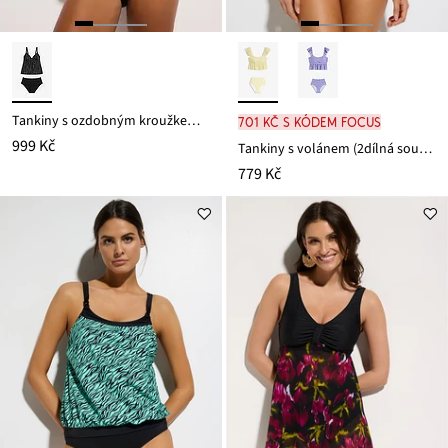
Tankiny s ozdobným kroužkem (2dílná souprava)
701 Kč s kódem FOCUS
999 Kč
Tankiny s volánem (2dílná souprava)
779 Kč