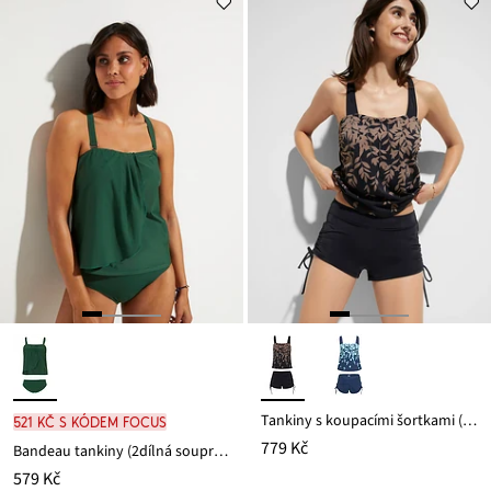
Tankiny s koupacími šortkami (2dílná souprava)
521 Kč s kódem FOCUS
779 Kč
Bandeau tankiny (2dílná souprava)
579 Kč