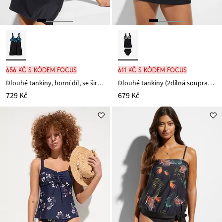
656 Kč s kódem FOCUS
611 Kč s kódem FOCUS
Dlouhé tankiny, horní díl, se širokými ramínky
Dlouhé tankiny (2dílná souprava), s bikinovými kalhotkami s vysokým pasem
729 Kč
679 Kč