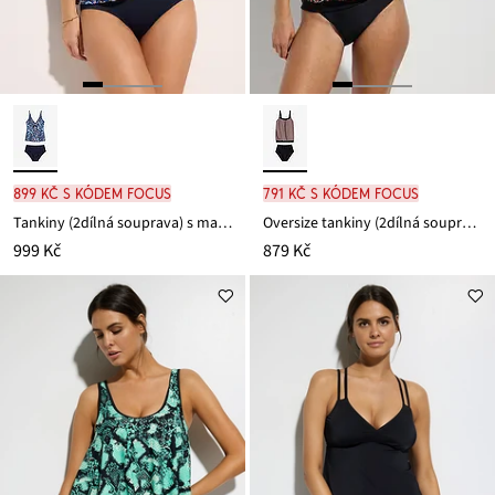
899 Kč s kódem FOCUS
791 Kč s kódem FOCUS
Tankiny (2dílná souprava) s malým šněrováním
Oversize tankiny (2dílná souprava)
999 Kč
879 Kč