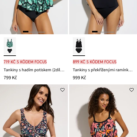
719 Kč s kódem FOCUS
899 Kč s kódem FOCUS
Tankiny s hadím potiskem (2dílná souprava)
Tankiny s překříženými ramínky, z rychleschnoucího materiálu (2dílná souprava)
799 Kč
999 Kč