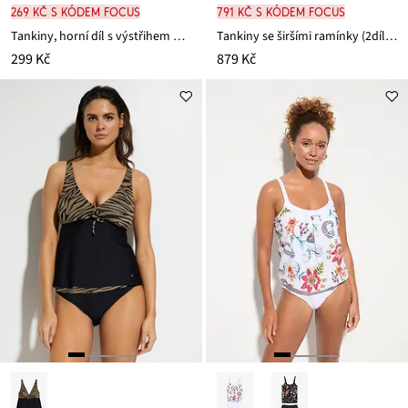
269 Kč s kódem FOCUS
791 Kč s kódem FOCUS
Tankiny, horní díl s výstřihem do V
Tankiny se širšími ramínky (2dílná souprava)
299 Kč
879 Kč