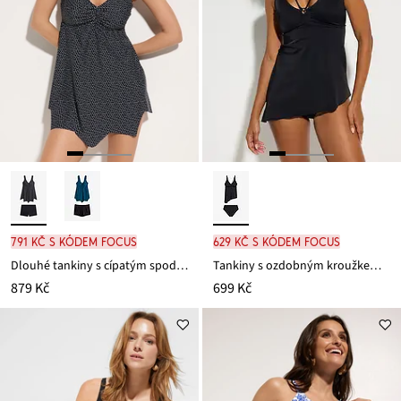
791 Kč s kódem FOCUS
629 Kč s kódem FOCUS
Dlouhé tankiny s cípatým spodním okrajem (2dílná souprava)
Tankiny s ozdobným kroužkem (2dílná souprava)
879 Kč
699 Kč