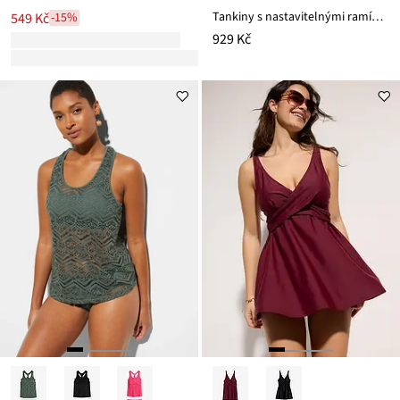
Tankiny s nastavitelnými ramínky (2dílná souprava)
549 Kč
-15%
929 Kč