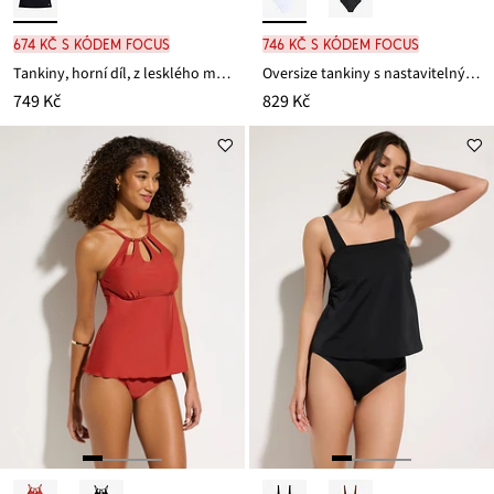
674 Kč s kódem FOCUS
746 Kč s kódem FOCUS
Tankiny, horní díl, z lesklého materiálu
Oversize tankiny s nastavitelnými ramínky (2dílná souprava)
749 Kč
829 Kč