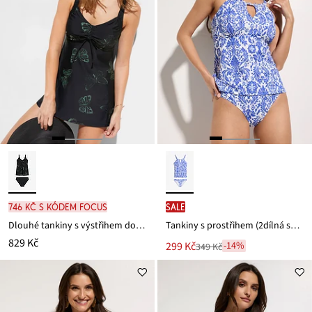
746 Kč s kódem FOCUS
SALE
Dlouhé tankiny s výstřihem do V (2dílná souprava)
Tankiny s prostřihem (2dílná souprava)
829 Kč
Nová
299 Kč
-14%
349 Kč
Zlevněno
cena
z
je
ceny
349 Kč