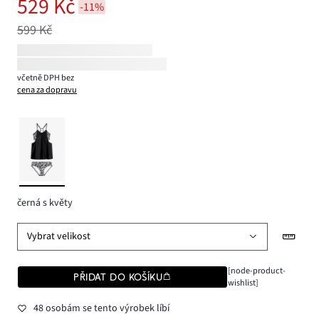
529 Kč
-11%
599 Kč
včetně DPH bez
cena za dopravu
černá s květy
Vybrat velikost
[node-product-
PŘIDAT DO KOŠÍKU
wishlist]
48 osobám se tento výrobek líbí