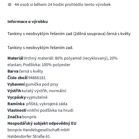
44 osob si během 24 hodin prohlédlo tento výrobek
Informace o výrobku
Tankiny s neobvyklým řešením zad (2dílná souprava) černá s květy
Tankiny s neobvyklým řešením zad.
Materiál
Vrchný materiál: 80% polyamid (recyklovaný), 20%
elastan; Podšívka: 100% polyester
Barva
černá s květy
Číslo zboží
94866181
Vybavení
gumička pod prsy
Výstřih
kulatý výstřih, normální
Vycpávky
vyjmutelné
Ramínka
přišitá, vykrojená záda
Vlastnosti
vnitřní podšívka na hrudi
Značka
bonprix
Hospodářský subjekt odpovědný EU
bonprix Handelsgesellschaft mbH
Haldesdorfer Straße 61