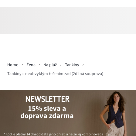
Home
Žena
Na pláž
Tankiny
Tankiny s neobvyklým řešením zad (2dílná souprava)
NEWSLETTER
15% sleva a
doprava zdarma
*Kód je platný 14 dní od data jeho přijetí a nelze jej kombinovat s jinými