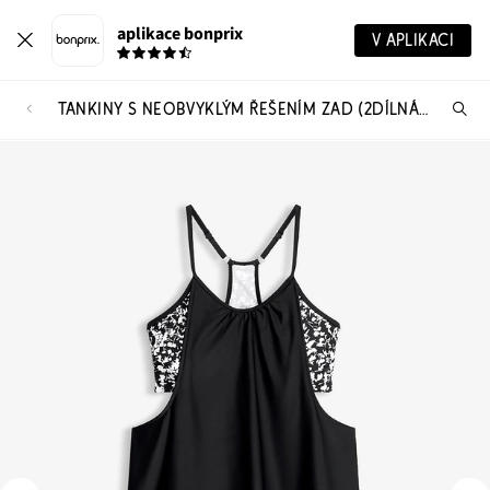
aplikace bonprix
V APLIKACI
TANKINY S NEOBVYKLÝM ŘEŠENÍM ZAD (2DÍLNÁ SOUPRAVA)
Hl
vý