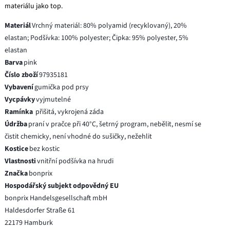
materiálu jako top.
Materiál
Vrchný materiál: 80% polyamid (recyklovaný), 20%
elastan; Podšívka: 100% polyester; Čipka: 95% polyester, 5%
elastan
Barva
pink
Číslo zboží
97935181
Vybavení
gumička pod prsy
Vycpávky
vyjmutelné
Ramínka
přišitá, vykrojená záda
Údržba
praní v pračce při 40°C, šetrný program, nebělit, nesmí se
čistit chemicky, není vhodné do sušičky, nežehlit
Kostice
bez kostic
Vlastnosti
vnitřní podšívka na hrudi
Značka
bonprix
Hospodářský subjekt odpovědný EU
bonprix Handelsgesellschaft mbH
Haldesdorfer Straße 61
22179 Hamburk