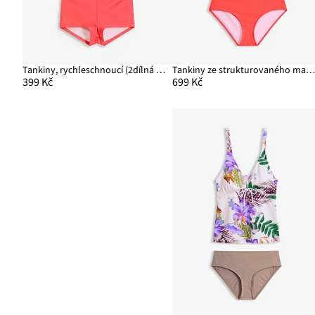
Tankiny, rychleschnoucí (2dílná souprava)
Tankiny ze strukturovaného materiálu (2dílná souprav
399 Kč
699 Kč