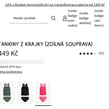
-10% s Klubem bonprix
100 dní na vrácení
Doprava zdarma od 1300 Kč
[node-
[node-
[node-
badge-
badge-
Hledat výrobek
badge-
user-
cart-
wishlist]
codes]
items]
TANKINY Z KRAJKY (2DÍLNÁ SOUPRAVA)
449 Kč
(82)
včetně DPH bez
ena za dopravu