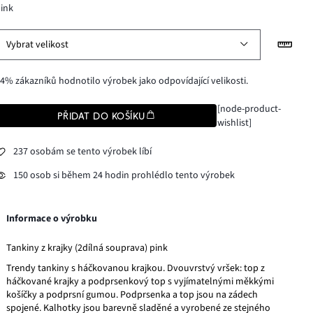
ink
Vybrat velikost
4% zákazníků hodnotilo výrobek jako odpovídající velikosti.
[node-product-
PŘIDAT DO KOŠÍKU
wishlist]
237 osobám se tento výrobek líbí
150 osob si během 24 hodin prohlédlo tento výrobek
Informace o výrobku
Tankiny z krajky (2dílná souprava) pink
Trendy tankiny s háčkovanou krajkou. Dvouvrstvý vršek: top z
háčkované krajky a podprsenkový top s vyjímatelnými měkkými
košíčky a podprsní gumou. Podprsenka a top jsou na zádech
spojené. Kalhotky jsou barevně sladěné a vyrobené ze stejného