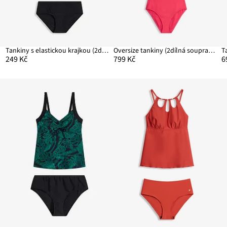
a)
Tankiny s elastickou krajkou (2dílná souprava)
Oversize tankiny (2dílná souprava) s odnímatelnými ramínky
249 Kč
799 Kč
6