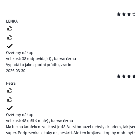
Hodnocení
3
LENKA
Ověřený nákup
velikost: 38
(odpovídající)
,
barva: černá
Vypadá to jako spodní prádlo, vracím
2026-03-30
Hodnocení
4
Petra
Ověřený nákup
velikost: 48
(příliš malé)
,
barva: černá
Ma bezna konfekcni velikost je 48. Vetsi bohuzel nebyly skladem, tak jse
super. Podprsenka je taky ok, neskrti. Ale ten krajkovej top by mohl byt 