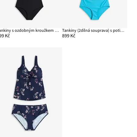
Tankiny s ozdobným kroužkem (2dílná souprava)
Tankiny (2dílná souprava) s potištěnou síťovinou
99 Kč
899 Kč