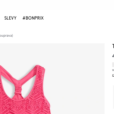
SLEVY
#BONPRIX
souprava)
c