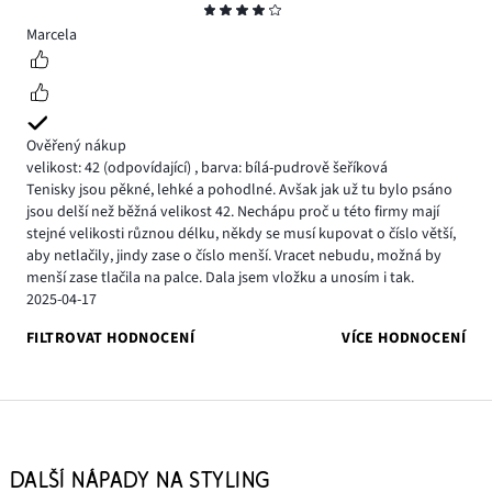
Hodnocení
4
Marcela
Ověřený nákup
velikost: 42
(odpovídající)
,
barva: bílá-pudrově šeříková
Tenisky jsou pěkné, lehké a pohodlné. Avšak jak už tu bylo psáno
jsou delší než běžná velikost 42. Nechápu proč u této firmy mají
stejné velikosti různou délku, někdy se musí kupovat o číslo větší,
aby netlačily, jindy zase o číslo menší. Vracet nebudu, možná by
menší zase tlačila na palce. Dala jsem vložku a unosím i tak.
2025-04-17
FILTROVAT HODNOCENÍ
VÍCE HODNOCENÍ
DALŠÍ NÁPADY NA STYLING