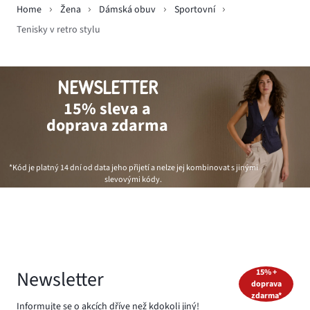
Home
Žena
Dámská obuv
Sportovní
Tenisky v retro stylu
NEWSLETTER
15% sleva a
doprava zdarma
*Kód je platný 14 dní od data jeho přijetí a nelze jej kombinovat s jinými
slevovými kódy.
Newsletter
15% +
doprava
zdarma*
Informujte se o akcích dříve než kdokoli jiný!