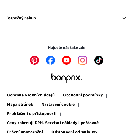
Kontakt
Dům
Hodnocení výrobků
Odkaz
O nás
Mapa tagů
se
Odkaz
Naše zodpovědnost
Bezpečný nákup
otevře
se
Média
v
otevře
novém
v
Transakce a platby jsou zabezpečeny pomocí připojení SSL.
okně
novém
okně
Najdete nás také zde
Odkaz
Odkaz
Odkaz
Odkaz
Odkaz
se
se
se
se
se
otevře
otevře
otevře
otevře
otevře
v
v
v
v
v
novém
novém
novém
novém
novém
okně
okně
okně
okně
okně
Ochrana osobních údajů
Obchodní podmínky
Mapa stránek
Nastavení cookie
Prohlášení o přístupnosti
Ceny zahrnují DPH. Servisní náklady i poštovné
Právní upozornění
Odstoupení od smlouvy