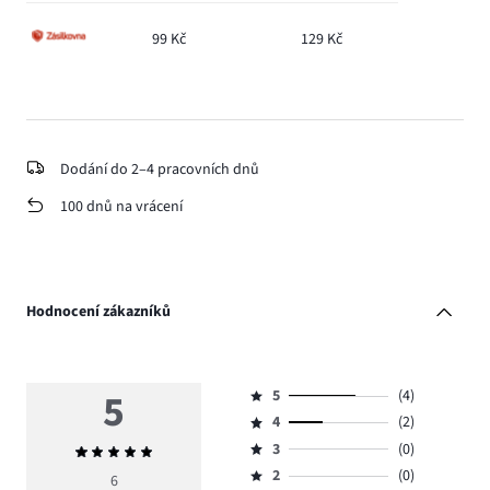
99 Kč
129 Kč
Dodání do 2–4 pracovních dnů
100 dnů na vrácení
Hodnocení zákazníků
5
5
(4)
Hodnocení
4
(2)
5,
Hodnocení
počet
3
(0)
Průměrné
4,
Hodnocení
hlasů
hodnocení
počet
2
(0)
3,
6
Hodnocení