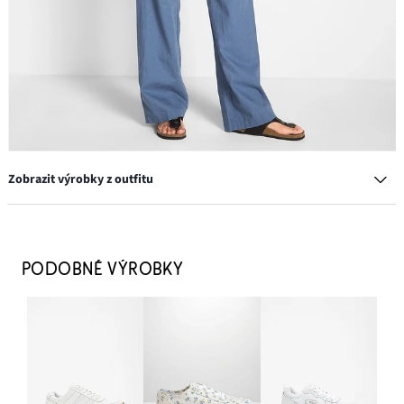
Zobrazit výrobky z outfitu
Tenisky v retro stylu
599 Kč
PODOBNÉ VÝROBKY
PŘIDAT DO KOŠÍKU
Henley tričko z čisté organické bavlny
449 Kč
PŘIDAT DO KOŠÍKU