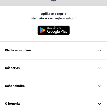
Aplikace bonprix
stáhněte si a užívejte si výhod!
Platba a doručení
MasterCard
Náš servis
VISA
Google pay
Otázky a odpovědi
Apple pay
Doručení a platby
Naše nabídka
PayU
Vrácení a reklamace
Platba na dobírku
Tabulky velikostí
Žena
Balikovna
Klub bonprix
Muž
Zasilkovna
Katalog
O bonprix
Dítě