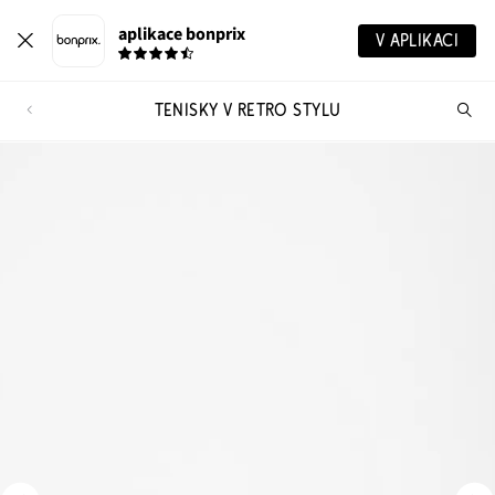
aplikace bonprix
V APLIKACI
TENISKY V RETRO STYLU
Hl
vý