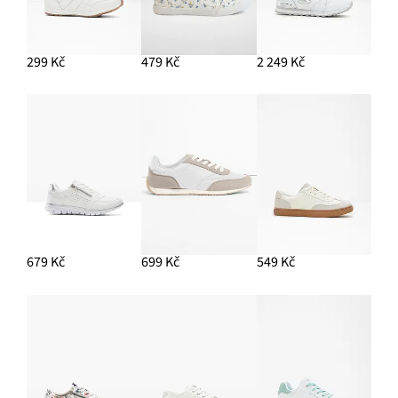
Kruhové náušnice
329 Kč
299 Kč
479 Kč
2 249 Kč
PŘIDAT DO KOŠÍKU
Široké kalhoty se lnem
699 Kč
PŘIDAT DO KOŠÍKU
679 Kč
699 Kč
549 Kč