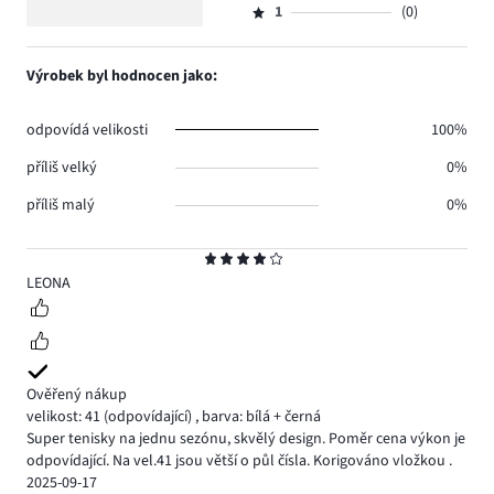
4.
5
hlasů
počet
1
(0)
2,
Hodnocení
2.
hlasů
počet
1,
0.
hlasů
počet
Výrobek byl hodnocen jako:
0.
hlasů
0.
odpovídá velikosti
100%
příliš velký
0%
příliš malý
0%
Hodnocení
4
LEONA
Ověřený nákup
velikost: 41
(odpovídající)
,
barva: bílá + černá
Super tenisky na jednu sezónu, skvělý design. Poměr cena výkon je
odpovídající. Na vel.41 jsou větší o půl čísla. Korigováno vložkou .
2025-09-17