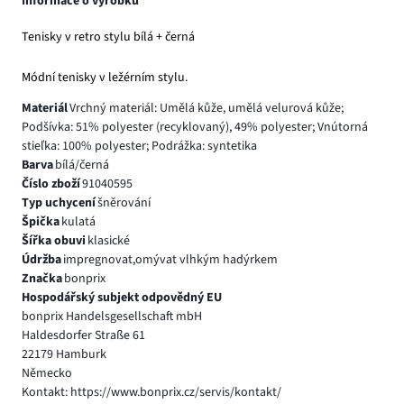
Informace o výrobku
Tenisky v retro stylu bílá + černá
Módní tenisky v ležérním stylu.
Materiál
Vrchný materiál: Umělá kůže, umělá velurová kůže;
Podšívka: 51% polyester (recyklovaný), 49% polyester; Vnútorná
stieľka: 100% polyester; Podrážka: syntetika
Barva
bílá/černá
Číslo zboží
91040595
Typ uchycení
šněrování
Špička
kulatá
Šířka obuvi
klasické
Údržba
impregnovat,omývat vlhkým hadýrkem
Značka
bonprix
Hospodářský subjekt odpovědný EU
bonprix Handelsgesellschaft mbH
Haldesdorfer Straße 61
22179 Hamburk
Německo
Kontakt: https://www.bonprix.cz/servis/kontakt/