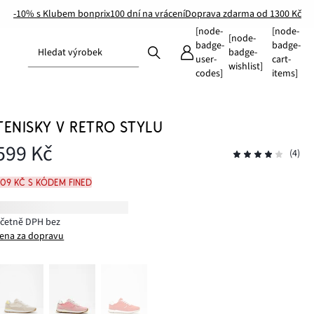
-10% s Klubem bonprix
100 dní na vrácení
Doprava zdarma od 1300 Kč
[node-
[node-
[node-
badge-
badge-
Hledat výrobek
badge-
user-
cart-
wishlist]
codes]
items]
TENISKY V RETRO STYLU
599 Kč
(4)
509 Kč s kódem FINED
včetně DPH bez
ena za dopravu