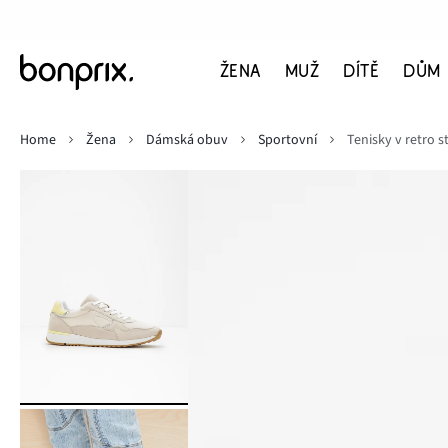
ŽENA
MUŽ
DÍTĚ
DŮM
Home
Žena
Dámská obuv
Sportovní
Tenisky v retro s