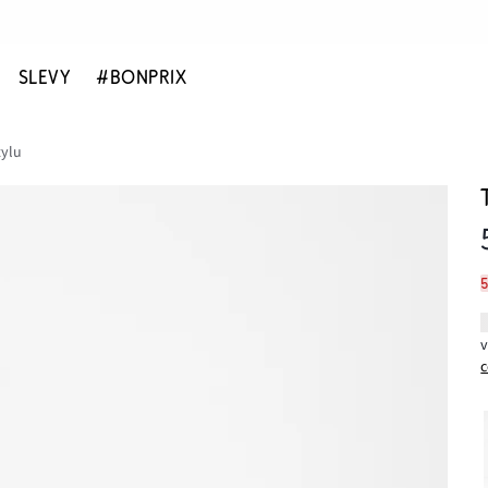
SLEVY
#BONPRIX
tylu
c