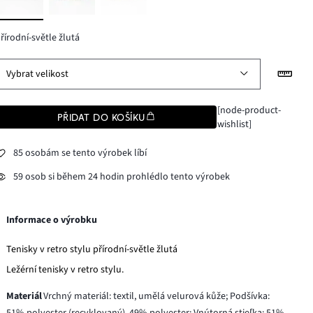
řírodní-světle žlutá
Vybrat velikost
[node-product-
PŘIDAT DO KOŠÍKU
wishlist]
85 osobám se tento výrobek líbí
59 osob si během 24 hodin prohlédlo tento výrobek
Informace o výrobku
Tenisky v retro stylu přírodní-světle žlutá
Ležérní tenisky v retro stylu.
Materiál
Vrchný materiál: textil, umělá velurová kůže; Podšívka:
51% polyester (recyklovaný), 49% polyester; Vnútorná stieľka: 51%