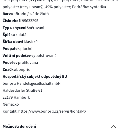
polyester (recyklovaný), 49% polyester; Podrážka: syntetika
Barva
přírodní/světle žlutá
Číslo zboží
95633295
Typ uchycení
šněrování
Špička
kulatá
Šířka obuvi
klasické
Podpatek
ploché
Vnitřní podešev
vypolstrovaná
Podešev
profilovaná
Značka
bonprix
Hospodářský subjekt odpovědný EU
bonprix Handelsgesellschaft mbH
Haldesdorfer Straße 61
22179 Hamburk
Německo
Kontakt: https://www.bonprix.cz/servis/kontakt/
Možnosti doručení