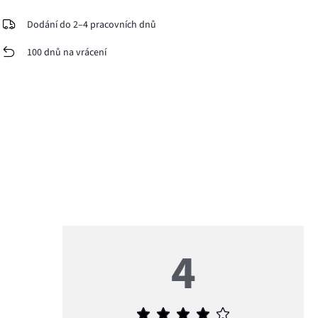
Dodání do 2–4 pracovních dnů
100 dnů na vrácení
4
Průměrné