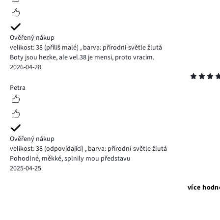
Ověřený nákup
velikost: 38
(příliš malé)
,
barva: přírodní-světle žlutá
Boty jsou hezke, ale vel.38 je mensi, proto vracim.
2026-04-28
Hodnocení
5
Petra
Ověřený nákup
velikost: 38
(odpovídající)
,
barva: přírodní-světle žlutá
Pohodlné, měkké, splnily mou představu
2025-04-25
více hodn