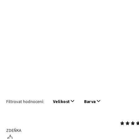
Filtrovat hodnocení:
Velikost
Barva
Hodnocení
4
ZDEŇKA