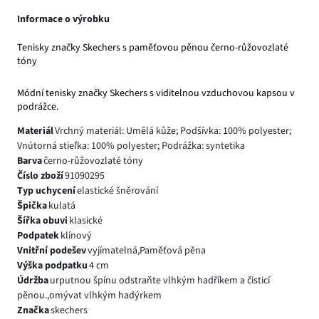
Informace o výrobku
Tenisky značky Skechers s paměťovou pěnou černo-růžovozlaté
tóny
Módní tenisky značky Skechers s viditelnou vzduchovou kapsou v
podrážce.
Materiál
Vrchný materiál: Umělá kůže; Podšívka: 100% polyester;
Vnútorná stieľka: 100% polyester; Podrážka: syntetika
Barva
černo-růžovozlaté tóny
Číslo zboží
91090295
Typ uchycení
elastické šněrování
Špička
kulatá
Šířka obuvi
klasické
Podpatek
klínový
Vnitřní podešev
vyjímatelná,Paměťová pěna
Výška podpatku
4 cm
Údržba
urputnou špínu odstraňte vlhkým hadříkem a čisticí
pěnou.,omývat vlhkým hadýrkem
Značka
skechers