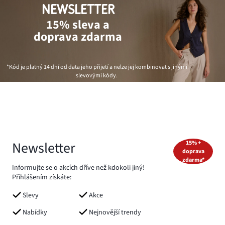
NEWSLETTER
15% sleva a
doprava zdarma
*Kód je platný 14 dní od data jeho přijetí a nelze jej kombinovat s jinými
slevovými kódy.
Newsletter
15% +
doprava
zdarma*
Informujte se o akcích dříve než kdokoli jiný!
Přihlášením získáte:
Slevy
Akce
Nabídky
Nejnovější trendy