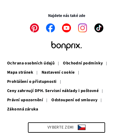
novém
v
Transakce a platby jsou zabezpečeny pomocí připojení SSL.
okně
novém
okně
Najdete nás také zde
Odkaz
Odkaz
Odkaz
Odkaz
Odkaz
se
se
se
se
se
otevře
otevře
otevře
otevře
otevře
v
v
v
v
v
novém
novém
novém
novém
novém
okně
okně
okně
okně
okně
Ochrana osobních údajů
Obchodní podmínky
Mapa stránek
Nastavení cookie
Prohlášení o přístupnosti
Ceny zahrnují DPH. Servisní náklady i poštovné
Právní upozornění
Odstoupení od smlouvy
Zákonná záruka
Odkaz
se
otevře
v
VYBERTE ZEMI
novém