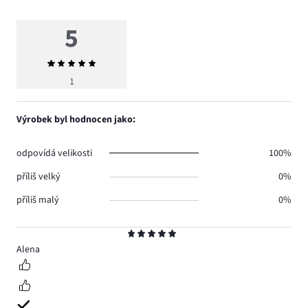
5
Průměrné
hodnocení
1
5
Výrobek byl hodnocen jako:
odpovídá velikosti
100%
příliš velký
0%
příliš malý
0%
Hodnocení
5
Alena