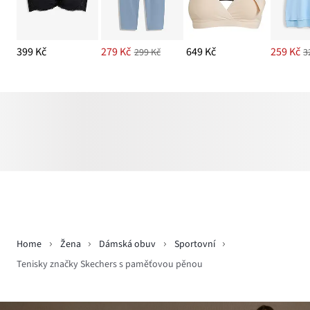
399 Kč
279 Kč
649 Kč
259 Kč
299 Kč
3
Home
Žena
Dámská obuv
Sportovní
Tenisky značky Skechers s paměťovou pěnou