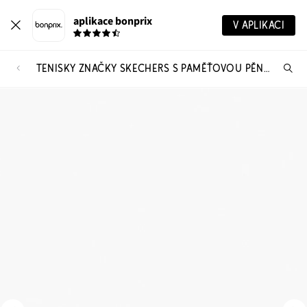
aplikace bonprix
V APLIKACI
TENISKY ZNAČKY SKECHERS S PAMĚŤOVOU PĚNOU
Hl
vý