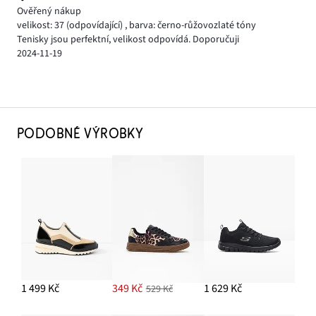
Ověřený nákup
velikost: 37
(odpovídající)
,
barva: černo-růžovozlaté tóny
Tenisky jsou perfektní, velikost odpovídá. Doporučuji
2024-11-19
PODOBNÉ VÝROBKY
1 499 Kč
349 Kč
1 629 Kč
529 Kč