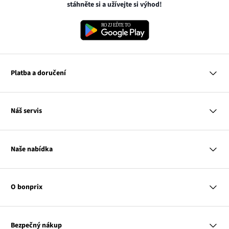
stáhněte si a užívejte si výhod!
Platba a doručení
MasterCard
Náš servis
VISA
Google pay
Otázky a odpovědi
Apple pay
Doručení a platby
Naše nabídka
PayU
Vrácení a reklamace
Platba na dobírku
Tabulky velikostí
Žena
Balikovna
Klub bonprix
Muž
Zasilkovna
Katalog
O bonprix
Dítě
Kontakt
Dům
Hodnocení výrobků
Odkaz
O nás
Mapa tagů
se
Odkaz
Naše zodpovědnost
Bezpečný nákup