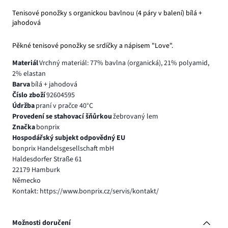
Tenisové ponožky s organickou bavlnou (4 páry v balení) bílá +
jahodová
Pěkné tenisové ponožky se srdíčky a nápisem "Love".
Materiál
Vrchný materiál: 77% bavlna (organická), 21% polyamid,
2% elastan
Barva
bílá + jahodová
Číslo zboží
92604595
Údržba
praní v pračce 40°C
Provedení se stahovací šňůrkou
žebrovaný lem
Značka
bonprix
Hospodářský subjekt odpovědný EU
bonprix Handelsgesellschaft mbH
Haldesdorfer Straße 61
22179 Hamburk
Německo
Kontakt: https://www.bonprix.cz/servis/kontakt/
Možnosti doručení