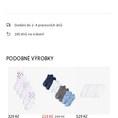
Dodání do 2–4 pracovních dnů
100 dnů na vrácení
PODOBNÉ VÝROBKY
329 Kč
219 Kč
529 Kč
249 Kč