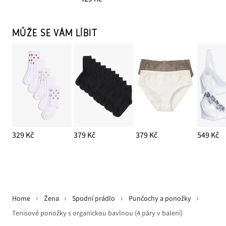
MŮŽE SE VÁM LÍBIT
329 Kč
379 Kč
379 Kč
549 Kč
Home
Žena
Spodní prádlo
Punčochy a ponožky
Tenisové ponožky s organickou bavlnou (4 páry v balení)