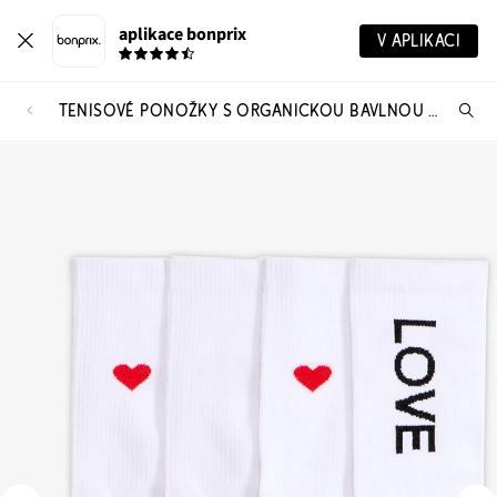
aplikace bonprix
V APLIKACI
TENISOVÉ PONOŽKY S ORGANICKOU BAVLNOU (4 PÁRY V BALENÍ)
Hl
vý