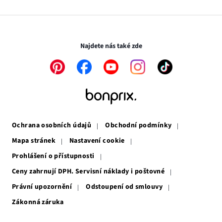
otevře
se
Média
v
otevře
novém
v
Transakce a platby jsou zabezpečeny pomocí připojení SSL.
okně
novém
okně
Najdete nás také zde
Odkaz
Odkaz
Odkaz
Odkaz
Odkaz
se
se
se
se
se
otevře
otevře
otevře
otevře
otevře
v
v
v
v
v
novém
novém
novém
novém
novém
okně
okně
okně
okně
okně
Ochrana osobních údajů
Obchodní podmínky
Mapa stránek
Nastavení cookie
Prohlášení o přístupnosti
Ceny zahrnují DPH. Servisní náklady i poštovné
Právní upozornění
Odstoupení od smlouvy
Zákonná záruka
Odkaz
se
otevře