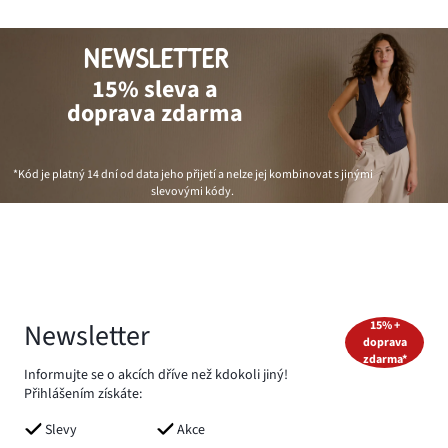
NEWSLETTER
15% sleva a
doprava zdarma
*Kód je platný 14 dní od data jeho přijetí a nelze jej kombinovat s jinými
slevovými kódy.
Newsletter
15% +
doprava
zdarma*
Informujte se o akcích dříve než kdokoli jiný!
Přihlášením získáte:
Slevy
Akce