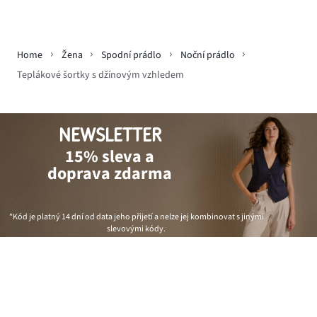
Home
Žena
Spodní prádlo
Noční prádlo
Teplákové šortky s džínovým vzhledem
NEWSLETTER
15% sleva a
doprava zdarma
*Kód je platný 14 dní od data jeho přijetí a nelze jej kombinovat s jinými
slevovými kódy.