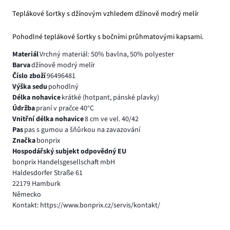
Teplákové šortky s džínovým vzhledem džínově modrý melír
Pohodlné teplákové šortky s bočními průhmatovými kapsami.
Materiál
Vrchný materiál: 50% bavlna, 50% polyester
Barva
džínově modrý melír
Číslo zboží
96496481
Výška sedu
pohodlný
Délka nohavice
krátké (hotpant, pánské plavky)
Údržba
praní v pračce 40°C
Vnitřní délka nohavice
8 cm ve vel. 40/42
Pas
pas s gumou a šňůrkou na zavazování
Značka
bonprix
Hospodářský subjekt odpovědný EU
bonprix Handelsgesellschaft mbH
Haldesdorfer Straße 61
22179 Hamburk
Německo
Kontakt: https://www.bonprix.cz/servis/kontakt/