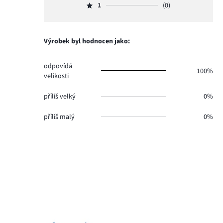
hlasů
počet
1
(0)
2,
Hodnocení
0.
hlasů
počet
1,
0.
hlasů
počet
0.
hlasů
Výrobek byl hodnocen jako:
0.
odpovídá
100%
velikosti
příliš velký
0%
příliš malý
0%