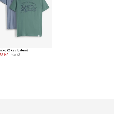
ričko (2 ks v balení)
78 Kč
398 Kč