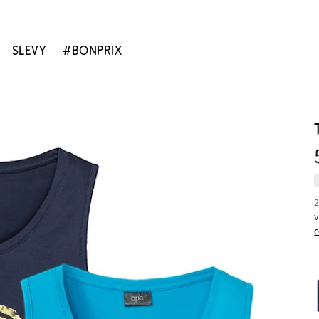
SLEVY
#BONPRIX
2
c