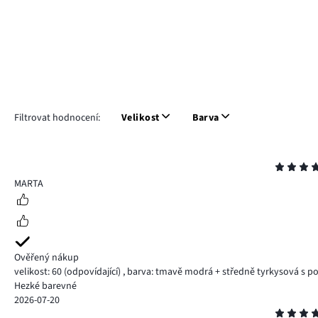
Filtrovat hodnocení:
Velikost
Barva
Hodnocení
5
MARTA
Ověřený nákup
velikost: 60
(odpovídající)
,
barva: tmavě modrá + středně tyrkysová s p
Hezké barevné
2026-07-20
Hodnocení