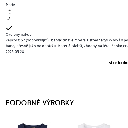
5
Marie
Ověřený nákup
velikost: 52
(odpovídající)
,
barva: tmavě modrá + středně tyrkysová s p
Barvy přesně jako na obrázku. Materiál slabší, vhodný na léto. Spokojen
2025-05-28
více hodn
PODOBNÉ VÝROBKY