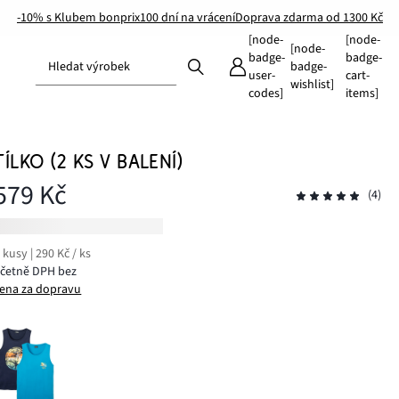
-10% s Klubem bonprix
100 dní na vrácení
Doprava zdarma od 1300 Kč
[node-
[node-
[node-
badge-
badge-
Hledat výrobek
badge-
user-
cart-
wishlist]
codes]
items]
TÍLKO (2 KS V BALENÍ)
579 Kč
(4)
 kusy | 290 Kč / ks
včetně DPH bez
ena za dopravu