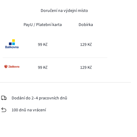
Doručení na výdejní místo
PayU /
Platební karta
Dobírka
99 Kč
129 Kč
99 Kč
129 Kč
Dodání do 2–4 pracovních dnů
100 dnů na vrácení