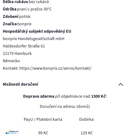
Délka rukávu
bez rukávů
Údržba
praní v pračce 30°C
Zdobení
potisk
Značka
bonprix
Hospodářský subjekt odpovědný EU
bonprix Handelsgesellschaft mbH
Haldesdorfer Straße 61
22179 Hamburk
Německo
Kontakt: https://www.bonprix.cz/servis/kontakt/
Možnosti doručení
Doprava zdarma
při objednávce nad
1300 Kč
!
Doručení na adresu (domů)
PayU /
Platební karta
Dobírka
99 Kč
129 Kč