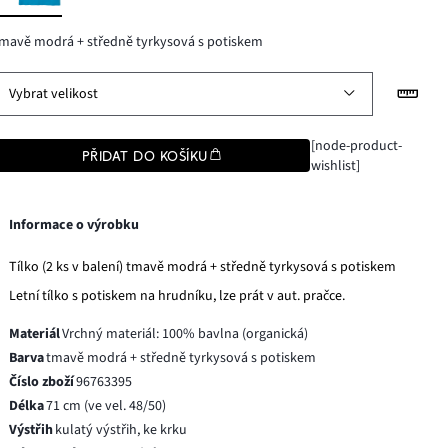
mavě modrá + středně tyrkysová s potiskem
Vybrat velikost
[node-product-
PŘIDAT DO KOŠÍKU
wishlist]
Informace o výrobku
Tílko (2 ks v balení) tmavě modrá + středně tyrkysová s potiskem
Letní tílko s potiskem na hrudníku, lze prát v aut. pračce.
Materiál
Vrchný materiál: 100% bavlna (organická)
Barva
tmavě modrá + středně tyrkysová s potiskem
Číslo zboží
96763395
Délka
71 cm (ve vel. 48/50)
Výstřih
kulatý výstřih, ke krku