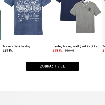
Tričko z čisté bavlny
Henley tričko, krátký rukáv (2 ks v balení)
T
329 Kč
298 Kč
2
338 Kč
ZOBRAZIT VÍCE