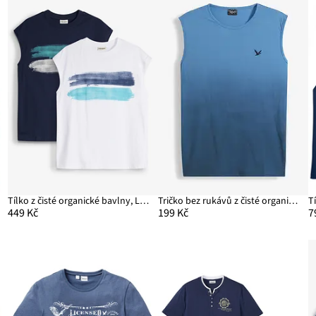
Tílko z čisté organické bavlny, Loose Fit (2 ks v balení)
Tričko bez rukávů z čisté organické bavlny
T
449 Kč
199 Kč
7