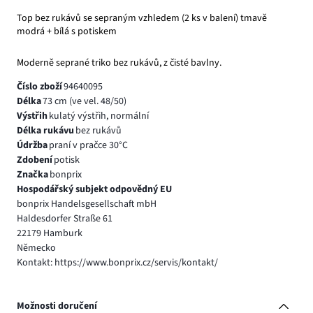
Top bez rukávů se sepraným vzhledem (2 ks v balení) tmavě
modrá + bílá s potiskem
Moderně seprané triko bez rukávů, z čisté bavlny.
Číslo zboží
94640095
Délka
73 cm (ve vel. 48/50)
Výstřih
kulatý výstřih, normální
Délka rukávu
bez rukávů
Údržba
praní v pračce 30°C
Zdobení
potisk
Značka
bonprix
Hospodářský subjekt odpovědný EU
bonprix Handelsgesellschaft mbH
Haldesdorfer Straße 61
22179 Hamburk
Německo
Kontakt: https://www.bonprix.cz/servis/kontakt/
Možnosti doručení