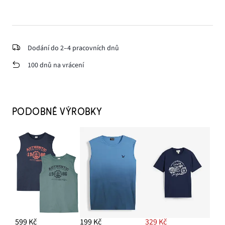
Dodání do 2–4 pracovních dnů
100 dnů na vrácení
PODOBNÉ VÝROBKY
599 Kč
199 Kč
329 Kč