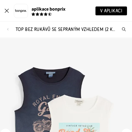
aplikace bonprix
V APLIKACI
TOP BEZ RUKÁVŮ SE SEPRANÝM VZHLEDEM (2 KS V BALENÍ)
Hl
vý