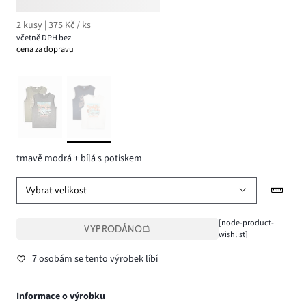
2 kusy | 375 Kč / ks
včetně DPH bez
cena za dopravu
tmavě modrá + bílá s potiskem
Vybrat velikost
[node-product-
VYPRODÁNO
wishlist]
7 osobám se tento výrobek líbí
Informace o výrobku