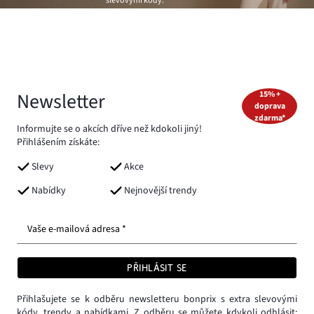
slevovými kódy.
Newsletter
15% +
doprava
zdarma*
Informujte se o akcích dříve než kdokoli jiný!
Přihlášením získáte:
Slevy
Akce
Nabídky
Nejnovější trendy
Vaše e-mailová adresa *
PŘIHLÁSIT SE
Přihlašujete se k odběru newsletteru bonprix s extra slevovými
kódy, trendy a nabídkami. Z odběru se můžete kdykoli odhlásit: