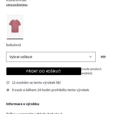
včetně DPH bez
cena za dopravu
bobulová
Vybrat velikost
[node-product-
PŘIDAT DO KOŠÍKU
wishlist]
12 osobám se tento výrobek líbí
9 osob si během 24 hodin prohlédlo tento výrobek
Informace o výrobku