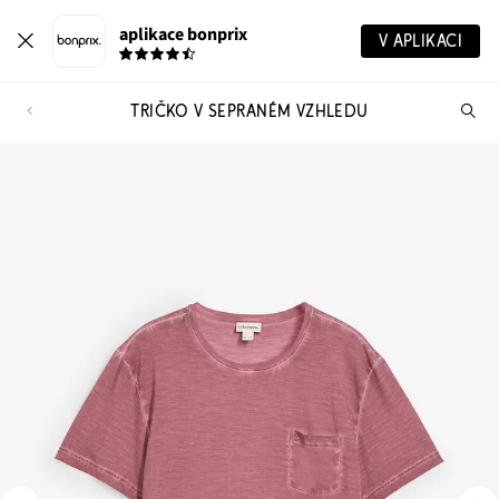
aplikace bonprix
V APLIKACI
TRIČKO V SEPRANÉM VZHLEDU
Hl
vý