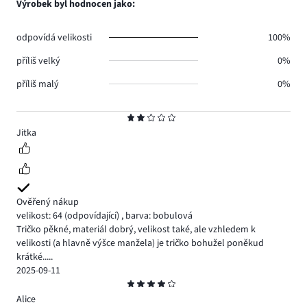
Výrobek byl hodnocen jako:
1.
hlasů
1.
odpovídá velikosti
100%
příliš velký
0%
příliš malý
0%
Hodnocení
2
Jitka
Ověřený nákup
velikost: 64
(odpovídající)
,
barva: bobulová
Tričko pěkné, materiál dobrý, velikost také, ale vzhledem k
velikosti (a hlavně výšce manžela) je tričko bohužel poněkud
krátké.....
2025-09-11
Hodnocení
4
Alice