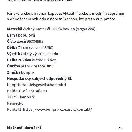
Tričko v sepraném vzhledu bobulová
Pánské tričko s náprsní kapsou. Aktuální tričko s módním sepráním
v obnošeném vzhledu a náprsní kapsou, lze prát v aut. pračce.
Materiál
Vrchný materiál: 100% bavlna (organická)
Barva
bobulová
Číslo zboží
96384995
Délka
71 cm (ve vel. 48/50)
Výstřih
kulatý výstřih, ke krku
Délka rukávu
krátké rukávy
Údržba
praní v pračce 30°C
Značka
bonprix
Hospodářský subjekt odpovědný EU
bonprix Handelsgesellschaft mbH
Haldesdorfer Straße 61
22179 Hamburk
Německo
Kontakt: https://www.bonprix.cz/servis/kontakt/
Možnosti doručení