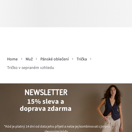
Home
Muž
Pánské oblečení
Trička
Tričko v sepraném vzhledu
NEWSLETTER
15% sleva a
doprava zdarma
*Kód je platný 14 dní od data jeho přijetí a nelze jej kombinovat s jinými
slevovými kódy.