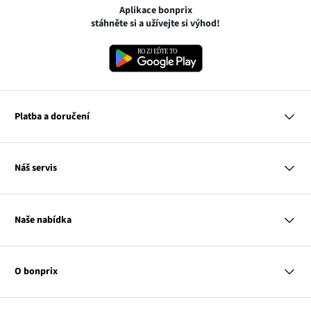
Aplikace bonprix
stáhněte si a užívejte si výhod!
Platba a doručení
MasterCard
Náš servis
VISA
Google pay
Otázky a odpovědi
Apple pay
Doručení a platby
Naše nabídka
PayU
Vrácení a reklamace
Platba na dobírku
Tabulky velikostí
Žena
Balikovna
Klub bonprix
Muž
Zasilkovna
Katalog
O bonprix
Dítě
Kontakt
Dům
Hodnocení výrobků
Odkaz
O nás
Mapa tagů