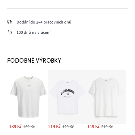
Dodání do 2–4 pracovních dnů
100 dnů na vrácení
PODOBNÉ VÝROBKY
139 Kč
119 Kč
149 Kč
169 Kč
129 Kč
219 Kč