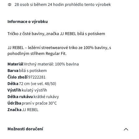
28 osob si během 24 hodin prohlédlo tento výrobek
Informace o výrobku
Tričko z čisté bavlny, značka JJ REBEL bílá s potiskem
JJ REBEL – ležérní streetwearové triko ze 100% bavlny, s
pohodlným střihem Regular Fit.
Materiál
Vrchný materiál: 100% bavlna
Barva
bílá s potiskem
Číslo zboží
97222281
Délka
72 cm (ve vel. 48/50)
Výstřih
kulatý výstřih
Délka rukávu
krátké rukávy
Údržba
praní v pračce 30°C
Značka
JJ REBEL
Možnosti doručení