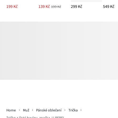
199 Kč
139 Kč
299 Kč
549 Kč
199 Kč
Home
Muž
Pánské oblečení
Trička
Tričko z čisté bavlny, značka JJ REBEL