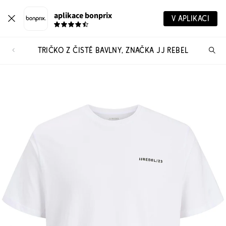
aplikace bonprix
V APLIKACI
TRIČKO Z ČISTÉ BAVLNY, ZNAČKA JJ REBEL
Hl
vý