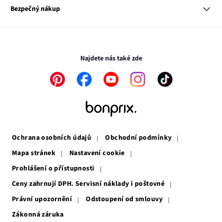
se
Odkaz
Naše zodpovědnost
Bezpečný nákup
otevře
se
Média
v
otevře
novém
v
Transakce a platby jsou zabezpečeny pomocí připojení SSL.
okně
novém
okně
Najdete nás také zde
Odkaz
Odkaz
Odkaz
Odkaz
Odkaz
se
se
se
se
se
otevře
otevře
otevře
otevře
otevře
v
v
v
v
v
novém
novém
novém
novém
novém
okně
okně
okně
okně
okně
Ochrana osobních údajů
Obchodní podmínky
Mapa stránek
Nastavení cookie
Prohlášení o přístupnosti
Ceny zahrnují DPH. Servisní náklady i poštovné
Právní upozornění
Odstoupení od smlouvy
Zákonná záruka
Odkaz