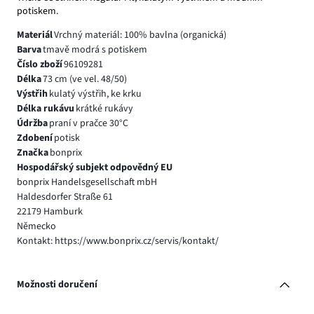
potiskem.
Materiál
Vrchný materiál: 100% bavlna (organická)
Barva
tmavě modrá s potiskem
Číslo zboží
96109281
Délka
73 cm (ve vel. 48/50)
Výstřih
kulatý výstřih, ke krku
Délka rukávu
krátké rukávy
Údržba
praní v pračce 30°C
Zdobení
potisk
Značka
bonprix
Hospodářský subjekt odpovědný EU
bonprix Handelsgesellschaft mbH
Haldesdorfer Straße 61
22179 Hamburk
Německo
Kontakt: https://www.bonprix.cz/servis/kontakt/
Možnosti doručení