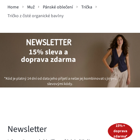
Home
Muž
Pánské oblečení
Trička
Tričko z čisté organické bavlny
NEWSLETTER
15% sleva a
doprava zdarma
*Kód je platný 14 dní od data jeho přijetí a nelze jej kombinovat s jinými
slevovými kódy.
Newsletter
15% +
doprava
zdarma*