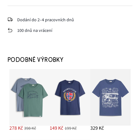
Dodání do 2–4 pracovních dnů
100 dnů na vrácení
PODOBNÉ VÝROBKY
278 Kč
149 Kč
329 Kč
398 Kč
199 Kč