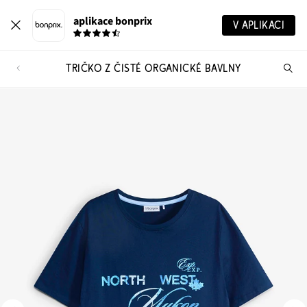
aplikace bonprix
V APLIKACI
TRIČKO Z ČISTÉ ORGANICKÉ BAVLNY
Hl
vý