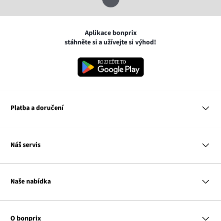
Aplikace bonprix
stáhněte si a užívejte si výhod!
Platba a doručení
MasterCard
Náš servis
VISA
Google pay
Otázky a odpovědi
Apple pay
Doručení a platby
Naše nabídka
PayU
Vrácení a reklamace
Platba na dobírku
Tabulky velikostí
Žena
Balikovna
Klub bonprix
Muž
Zasilkovna
Katalog
O bonprix