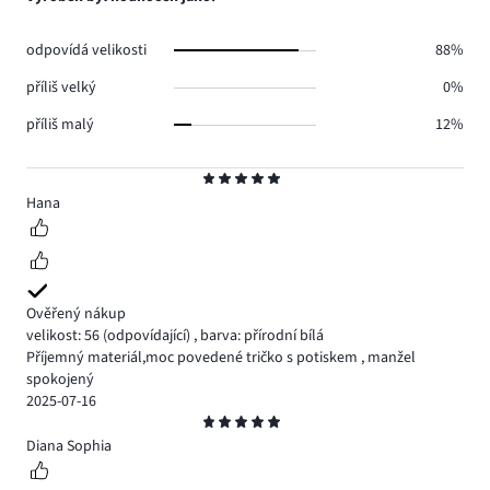
0.
hlasů
0.
odpovídá velikosti
88%
příliš velký
0%
příliš malý
12%
Hodnocení
5
Hana
Ověřený nákup
velikost: 56
(odpovídající)
,
barva: přírodní bílá
Příjemný materiál,moc povedené tričko s potiskem , manžel
spokojený
2025-07-16
Hodnocení
5
Diana Sophia