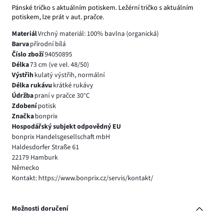
Pánské tričko s aktuálním potiskem. Ležérní tričko s aktuálním
potiskem, lze prát v aut. pračce.
Materiál
Vrchný materiál: 100% bavlna (organická)
Barva
přírodní bílá
Číslo zboží
94050895
Délka
73 cm (ve vel. 48/50)
Výstřih
kulatý výstřih, normální
Délka rukávu
krátké rukávy
Údržba
praní v pračce 30°C
Zdobení
potisk
Značka
bonprix
Hospodářský subjekt odpovědný EU
bonprix Handelsgesellschaft mbH
Haldesdorfer Straße 61
22179 Hamburk
Německo
Kontakt: https://www.bonprix.cz/servis/kontakt/
Možnosti doručení