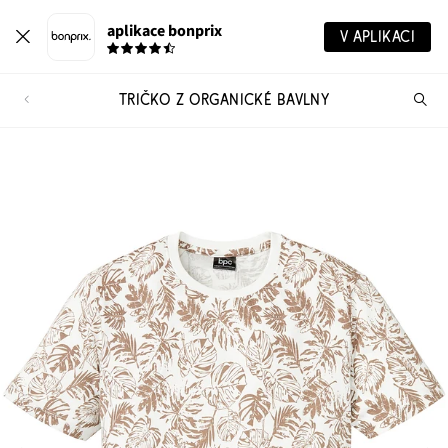
aplikace bonprix
V APLIKACI
TRIČKO Z ORGANICKÉ BAVLNY
Hl
vý