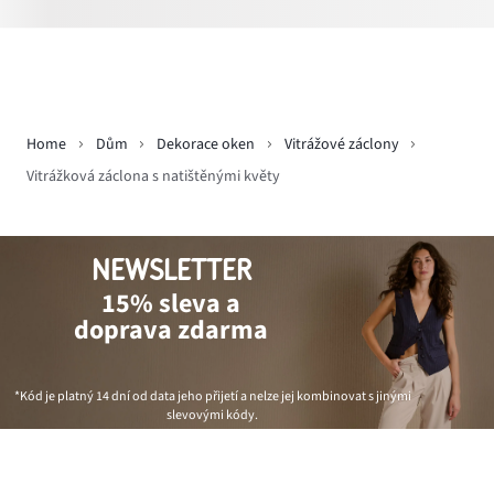
Home
Dům
Dekorace oken
Vitrážové záclony
Vitrážková záclona s natištěnými květy
NEWSLETTER
15% sleva a
doprava zdarma
*Kód je platný 14 dní od data jeho přijetí a nelze jej kombinovat s jinými
slevovými kódy.