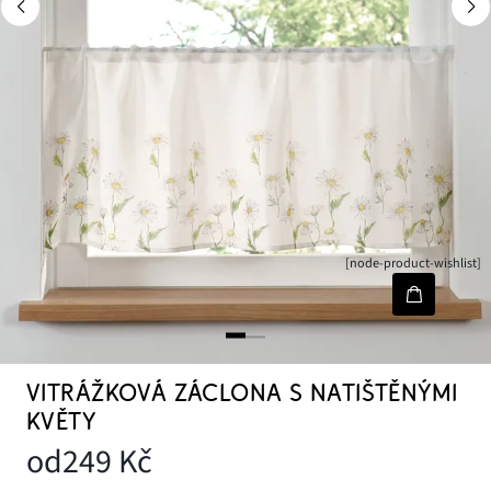
[node-product-wishlist]
VITRÁŽKOVÁ ZÁCLONA S NATIŠTĚNÝMI
KVĚTY
od
249 Kč