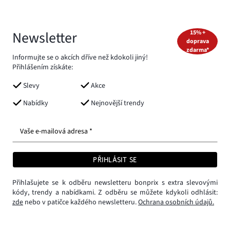
Newsletter
15% +
doprava
zdarma*
Informujte se o akcích dříve než kdokoli jiný!
Přihlášením získáte:
Slevy
Akce
Nabídky
Nejnovější trendy
Vaše e-mailová adresa *
PŘIHLÁSIT SE
Přihlašujete se k odběru newsletteru bonprix s extra slevovými
kódy, trendy a nabídkami. Z odběru se můžete kdykoli odhlásit:
zde
nebo v patičce každého newsletteru.
Ochrana osobních údajů.