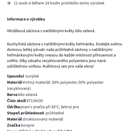
11 osob si během 24 hodin prohlédlo tento výrobek
Informace o výrobku
Vitrážková záclona s natištěnými květy bílo-zelená
Kuchyňská záclona s natištěnými květy heřmánku. Dodejte svému
domovu lehký půvab: naše průhledné záclony s natištěnými
heřmánkovými květy vnesou do každé místnosti přirozenost a
světlo. Díky obsahu recyklovaného polyesteru jsou navíc
udržitelnou volbou. Květinový sen pro vaše okna!
Upevnění
tunýlek
Materiál
Vrchný materiál: 50% polyester, 50% polyester
(recyklovaný)
Barva
bílo-zelená
Číslo zboží
97134195
Údržba
praní v pračce při 30°C, šetrný pro
Stupeň průhlednosti
průhledné
Materiál
strukturovaný materiál
Značka
bonprix