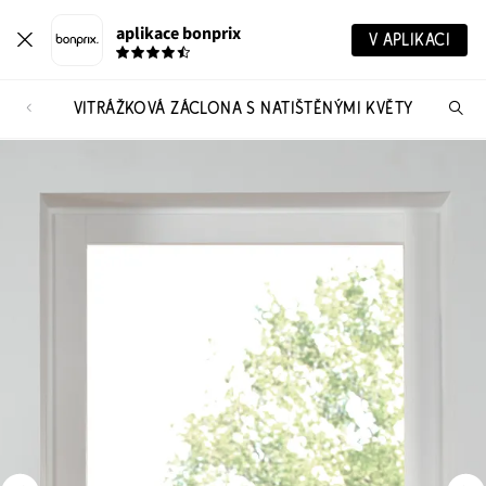
aplikace bonprix
V APLIKACI
VITRÁŽKOVÁ ZÁCLONA S NATIŠTĚNÝMI KVĚTY
Hl
vý