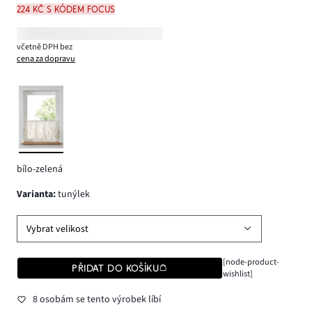
224 Kč s kódem FOCUS
včetně DPH bez
cena za dopravu
bílo-zelená
varianta
:
tunýlek
Vybrat velikost
[node-product-
PŘIDAT DO KOŠÍKU
wishlist]
8 osobám se tento výrobek líbí