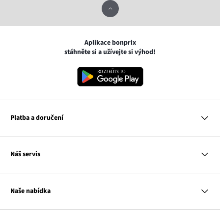
Aplikace bonprix
stáhněte si a užívejte si výhod!
Platba a doručení
MasterCard
Náš servis
VISA
Google pay
Otázky a odpovědi
Apple pay
Doručení a platby
Naše nabídka
PayU
Vrácení a reklamace
Platba na dobírku
Tabulky velikostí
Žena
Balikovna
Klub bonprix