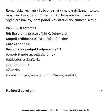
Romantická kuchyňská záclona s rýšky na okraji. Seznamte se s
naší překrásnou poloprůhlednou kuchyňskou záclonkou z
organické bavlny, která ponoří váš interiér do jemného světla.
Číslo zboží
96239281
Údržba
praní v pračce při 30°C, šetrný pro
Stupeň průhlednosti
částečně průhledné
Značka
bonprix
Hospodářský subjekt odpovědný EU
bonprix Handelsgesellschaft mbH
Haldesdorfer Straße 61
22179 Hamburk
Německo
Kontakt: https://www.bonprix.cz/servis/kontakt/
Možnosti doručení
Doprava zdarma
při objednávce nad
1300 Kč
!