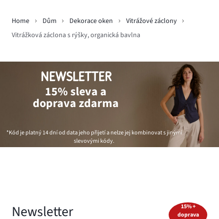
Home
Dům
Dekorace oken
Vitrážové záclony
Vitrážková záclona s rýšky, organická bavlna
NEWSLETTER
15% sleva a
doprava zdarma
*Kód je platný 14 dní od data jeho přijetí a nelze jej kombinovat s jinými
slevovými kódy.
Newsletter
15% +
doprava