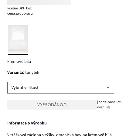
včetně DPH bez
cena za dopravu
krémově bílá
varianta
:
tunýlek
Vybrat velikost
[node-product-
VYPRODÁNO
wishlist]
Informace o výrobku
Vitrážková záclona s rýšky, organická bavlna krémově bílá