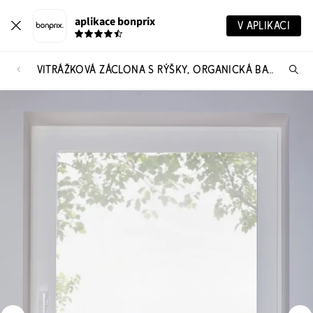
aplikace bonprix
V APLIKACI
VITRÁŽKOVÁ ZÁCLONA S RÝŠKY, ORGANICKÁ BAVLNA
Hl
vý