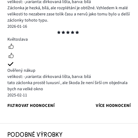
velikost: -
,
varianta: dírkovaná lišta,
barva: bílá
Záclonka je hezká, bílá, ale rozplétání je obtížné. Vzhledem k malé
velikosti to nezabere zase tolik času a nervů jako tomu bylo u delší
záclonky tohoto typu.
2026-01-16
Hodnocení
5
Květoslava
Ověřený nákup
velikost: -
,
varianta: dírkovaná lišta,
barva: bílá
tato záclonka prostě luxusní , ale škoda že není širší cm objednala
bych na velké okno
2025-02-11
FILTROVAT HODNOCENÍ
VÍCE HODNOCENÍ
PODOBNÉ VÝROBKY