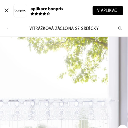
aplikace bonprix
V APLIKACI
VITRÁŽKOVÁ ZÁCLONA SE SRDÍČKY
Hl
vý