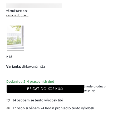
včetně DPH bez
cena za dopravu
bílá
varianta
:
dírkovaná lišta
Dodání do 2–4 pracovních dnů
[node-product-
PŘIDAT DO KOŠÍKU
wishlist]
14 osobám se tento výrobek líbí
17 osob si během 24 hodin prohlédlo tento výrobek