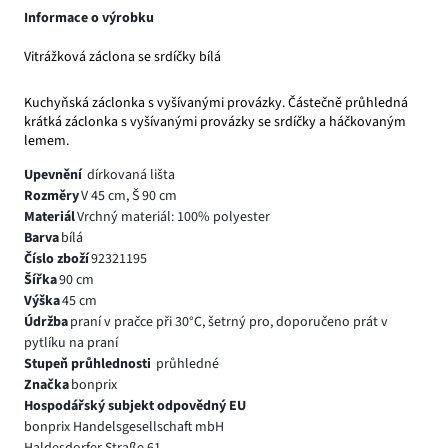
Informace o výrobku
Vitrážková záclona se srdíčky bílá
Kuchyňská záclonka s vyšívanými provázky. Částečně průhledná
krátká záclonka s vyšívanými provázky se srdíčky a háčkovaným
lemem.
Upevnění
dírkovaná lišta
Rozměry
V 45 cm, Š 90 cm
Materiál
Vrchný materiál: 100% polyester
Barva
bílá
Číslo zboží
92321195
Šířka
90 cm
Výška
45 cm
Údržba
praní v pračce při 30°C, šetrný pro, doporučeno prát v
pytlíku na praní
Stupeň průhlednosti
průhledné
Značka
bonprix
Hospodářský subjekt odpovědný EU
bonprix Handelsgesellschaft mbH
Haldesdorfer Straße 61