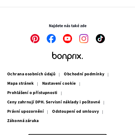
v
otevře
novém
v
Transakce a platby jsou zabezpečeny pomocí připojení SSL.
okně
novém
okně
Najdete nás také zde
Odkaz
Odkaz
Odkaz
Odkaz
Odkaz
se
se
se
se
se
otevře
otevře
otevře
otevře
otevře
v
v
v
v
v
novém
novém
novém
novém
novém
okně
okně
okně
okně
okně
Ochrana osobních údajů
Obchodní podmínky
Mapa stránek
Nastavení cookie
Prohlášení o přístupnosti
Ceny zahrnují DPH. Servisní náklady i poštovné
Právní upozornění
Odstoupení od smlouvy
Zákonná záruka
Odkaz
se
otevře