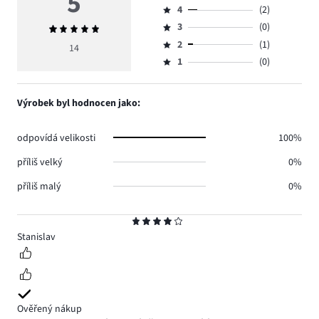
5
4
(2)
5,
Hodnocení
počet
3
(0)
Průměrné
4,
Hodnocení
hlasů
hodnocení
počet
2
(1)
3,
14
Hodnocení
11.
5
hlasů
počet
1
(0)
2,
Hodnocení
2.
hlasů
počet
1,
0.
hlasů
počet
Výrobek byl hodnocen jako:
1.
hlasů
0.
odpovídá velikosti
100%
příliš velký
0%
příliš malý
0%
Hodnocení
4
Stanislav
Ověřený nákup