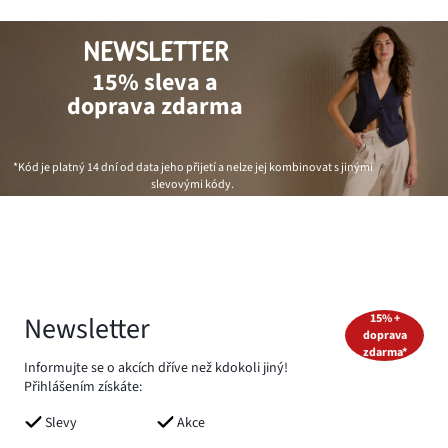
NEWSLETTER
15% sleva a
doprava zdarma
*Kód je platný 14 dní od data jeho přijetí a nelze jej kombinovat s jinými
slevovými kódy.
Newsletter
15% +
doprava
zdarma*
Informujte se o akcích dříve než kdokoli jiný!
Přihlášením získáte:
Slevy
Akce