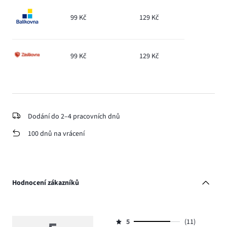
99 Kč
129 Kč
99 Kč
129 Kč
Dodání do 2–4 pracovních dnů
100 dnů na vrácení
Hodnocení zákazníků
5
(11)
Hodnocení