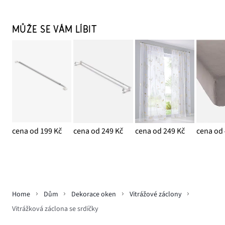
MŮŽE SE VÁM LÍBIT
cena od 199 Kč
cena od 249 Kč
cena od 249 Kč
cena od 
Home
Dům
Dekorace oken
Vitrážové záclony
Vitrážková záclona se srdíčky