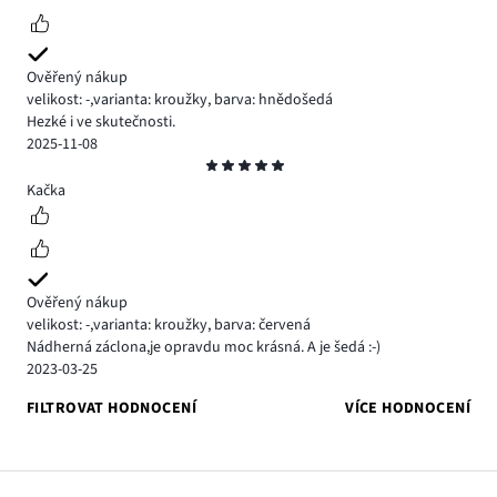
Ověřený nákup
velikost: -
,
varianta: kroužky,
barva: hnědošedá
Hezké i ve skutečnosti.
2025-11-08
Hodnocení
5
Kačka
Ověřený nákup
velikost: -
,
varianta: kroužky,
barva: červená
Nádherná záclona,je opravdu moc krásná. A je šedá :-)
2023-03-25
FILTROVAT HODNOCENÍ
VÍCE HODNOCENÍ