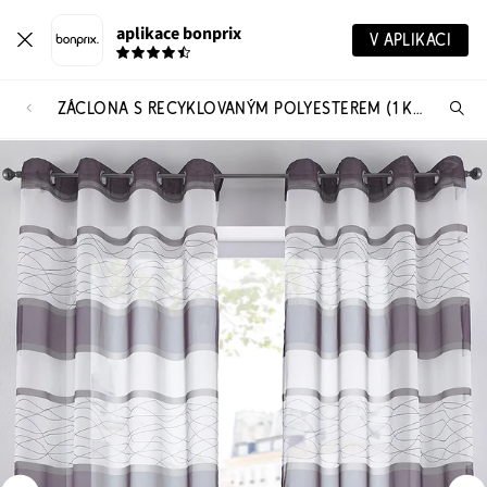
aplikace bonprix
V APLIKACI
ZÁCLONA S RECYKLOVANÝM POLYESTEREM (1 KS V BALENÍ)
Hl
vý