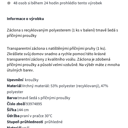
48 osob si během 24 hodin prohlédlo tento výrobek
Informace o výrobku
Záclona s recyklovaným polyesterem (1 ks v balení) tmavě šedá s
příčnými proužky
Transparentní záclona s natištěnými příčnými pruhy (1 ks).
Zkrášlete svůj domov snadno a rychle pomocí této krásné
transparentní záclony z kvalitního voálu. Záclona je zdobená
příčnými proužky a působí velmi vzdušně. Na výběr máte z mnoha
útulných barev.
Upevnění
kroužky
Materiál
Vrchný materiál: 53% polyester (recyklovaný), 47%
polyester
Barva
tmavě šedá s příčnými proužky
Číslo zboží
93974895
Šířka
144 cm
Údržba
praní v pračce 30°C
Stupeň průhlednosti
průhledné
Materiál
voál