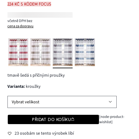
224 Kč s kódem FOCUS
včetně DPH bez
cena za dopravu
tmavě šedá s příčnými proužky
varianta
:
kroužky
Vybrat velikost
[node-product-
PŘIDAT DO KOŠÍKU
wishlist]
23 osobám se tento výrobek líbí