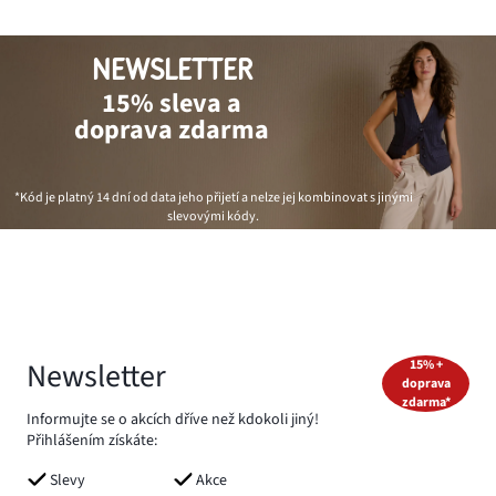
NEWSLETTER
15% sleva a
doprava zdarma
*Kód je platný 14 dní od data jeho přijetí a nelze jej kombinovat s jinými
slevovými kódy.
Newsletter
15% +
doprava
zdarma*
Informujte se o akcích dříve než kdokoli jiný!
Přihlášením získáte:
Slevy
Akce