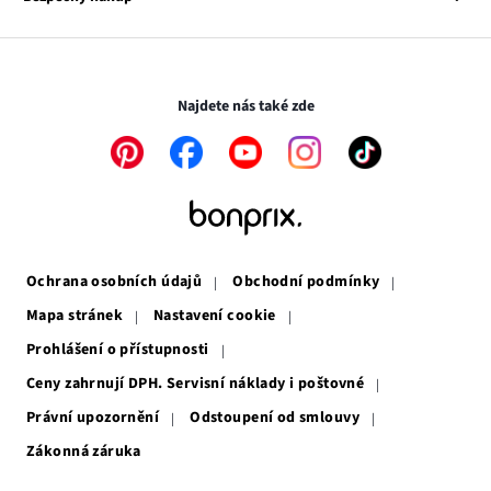
otevře
se
Média
v
otevře
novém
v
Transakce a platby jsou zabezpečeny pomocí připojení SSL.
okně
novém
okně
Najdete nás také zde
Odkaz
Odkaz
Odkaz
Odkaz
Odkaz
se
se
se
se
se
otevře
otevře
otevře
otevře
otevře
v
v
v
v
v
novém
novém
novém
novém
novém
okně
okně
okně
okně
okně
Ochrana osobních údajů
Obchodní podmínky
Mapa stránek
Nastavení cookie
Prohlášení o přístupnosti
Ceny zahrnují DPH. Servisní náklady i poštovné
Právní upozornění
Odstoupení od smlouvy
Zákonná záruka
Odkaz
se