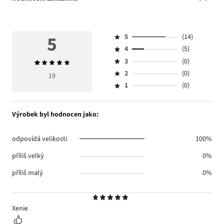
5
5
(14)
Hodnocení
4
(5)
5,
Hodnocení
počet
3
(0)
Průměrné
4,
Hodnocení
hlasů
hodnocení
počet
2
(0)
3,
19
Hodnocení
14.
5
hlasů
počet
1
(0)
2,
Hodnocení
5.
hlasů
počet
1,
0.
hlasů
počet
Výrobek byl hodnocen jako:
0.
hlasů
0.
odpovídá velikosti
100%
příliš velký
0%
příliš malý
0%
Hodnocení
5
Xenie