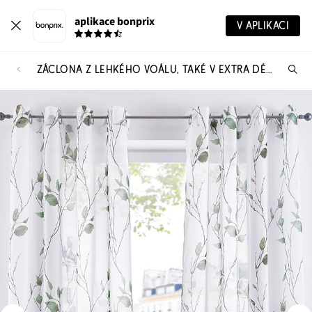
aplikace bonprix
V APLIKACI
ZÁCLONA Z LEHKÉHO VOÁLU, TAKÉ V EXTRA DÉLCE (1 KS V BALENÍ)
Hl
vý