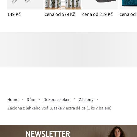
149 Kč
cena od 579 Kč
cena od 219 Kč
cena od 
Home
Dům
Dekorace oken
Záclony
Záclona z lehkého voálu, také v extra délce (1 ks v balení)
NEWSLETTER