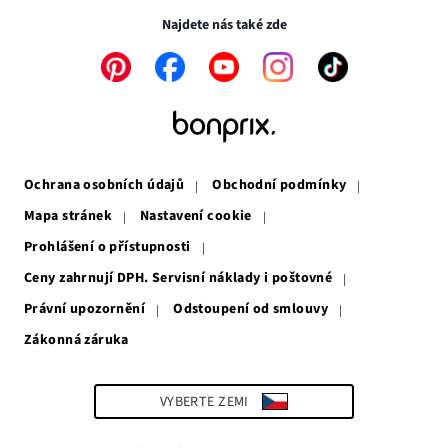
okně
Najdete nás také zde
Odkaz
Odkaz
Odkaz
Odkaz
Odkaz
se
se
se
se
se
otevře
otevře
otevře
otevře
otevře
v
v
v
v
v
novém
novém
novém
novém
novém
okně
okně
okně
okně
okně
Ochrana osobních údajů
Obchodní podmínky
Mapa stránek
Nastavení cookie
Prohlášení o přístupnosti
Ceny zahrnují DPH. Servisní náklady i poštovné
Právní upozornění
Odstoupení od smlouvy
Zákonná záruka
Odkaz
se
otevře
v
VYBERTE ZEMI
novém
okně