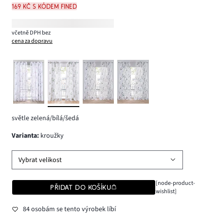
169 Kč s kódem FINED
včetně DPH bez
cena za dopravu
světle zelená/bílá/šedá
varianta
:
kroužky
Vybrat velikost
[node-product-
PŘIDAT DO KOŠÍKU
wishlist]
84 osobám se tento výrobek líbí