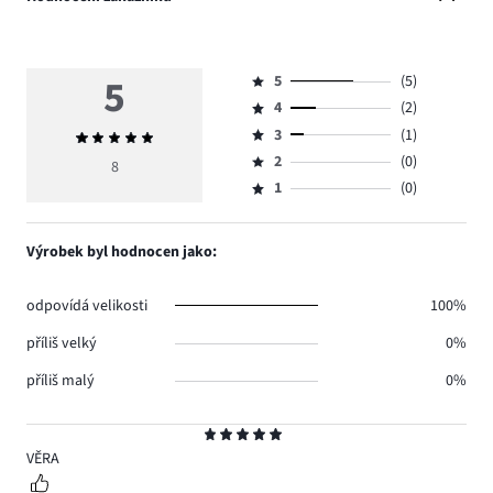
5
5
(5)
Hodnocení
4
(2)
5,
Hodnocení
počet
3
(1)
Průměrné
4,
Hodnocení
hlasů
hodnocení
počet
2
(0)
3,
8
Hodnocení
5.
5
hlasů
počet
1
(0)
2,
Hodnocení
2.
hlasů
počet
1,
1.
hlasů
počet
Výrobek byl hodnocen jako:
0.
hlasů
0.
odpovídá velikosti
100%
příliš velký
0%
příliš malý
0%
Hodnocení
5
VĚRA