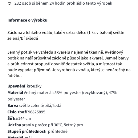
232 osob si během 24 hodin prohlédlo tento výrobek
Informace o výrobku
Záclona z lehkého voálu, také v extra délce (1 ks v balení) světle
zelená/bílá/šedá
Jemný potisk ve vzhledu akvarelu na jemné tkanině. Květinový
potisk na naší průsvitné zácloně působí jako akvarel. Jemné barvy
a průhlednost propustí dovnitř dostatek světla, a místnost tak
bude vypadat příjemně. Je vyrobená z voálu, který je nenáročný na
údržbu.
Upevnění
kroužky
Materiál
Vrchný materiál: 53% polyester (recyklovaný), 47%
polyester
Barva
světle zelená/bílá/šedá
Číslo zboží
96825895
Šířka
144 cm
Údržba
praní v pračce při 30°C, šetrný pro
Stupeň průhlednosti
průhledné
Materiál
voál