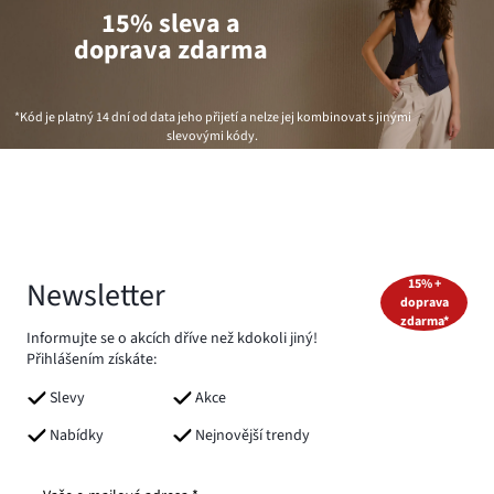
15% sleva a
doprava zdarma
*Kód je platný 14 dní od data jeho přijetí a nelze jej kombinovat s jinými
slevovými kódy.
Newsletter
15% +
doprava
zdarma*
Informujte se o akcích dříve než kdokoli jiný!
Přihlášením získáte:
Slevy
Akce
Nabídky
Nejnovější trendy