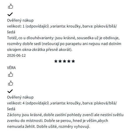
Ověřený nákup
velikost: 1
(odpovídající)
,
varianta: kroužky,
barva: písková/bílá/
šedá
Totéž, co u dlouhévarianty: jsou krásné, sousedka už je obdivuje,
rozměry dobře sedí (nešourají po parapetu ani nejsou nad dolním
okrajem okna-zkrátka přesně akorát).
2026-06-12
Hodnocení
5
VĚRA
Ověřený nákup
velikost: 4
(odpovídající)
,
varianta: kroužky,
barva: písková/bílá/
šedá
Záclony jsou krásné, dobře zastíní pohledy zvenčí ale nestíní světlu
zvenku do místnosti. Dobře se perou, hned je věším,abych
nemusela žehlit. Dobře ušité, rozměry vyhovují.