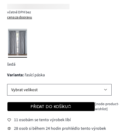
včetně DPH bez
cena za dopravu
šedá
varianta
:
řasící páska
Vybrat velikost
[node-product-
PŘIDAT DO KOŠÍKU
wishlist]
11 osobám se tento výrobek líbí
28 osob si během 24 hodin prohlédlo tento výrobek