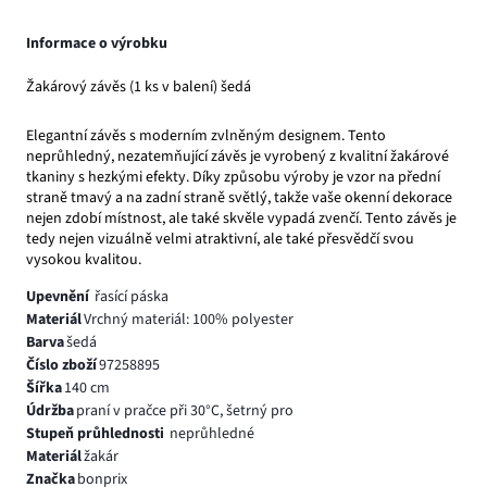
Informace o výrobku
Žakárový závěs (1 ks v balení) šedá
Elegantní závěs s moderním zvlněným designem. Tento
neprůhledný, nezatemňující závěs je vyrobený z kvalitní žakárové
tkaniny s hezkými efekty. Díky způsobu výroby je vzor na přední
straně tmavý a na zadní straně světlý, takže vaše okenní dekorace
nejen zdobí místnost, ale také skvěle vypadá zvenčí. Tento závěs je
tedy nejen vizuálně velmi atraktivní, ale také přesvědčí svou
vysokou kvalitou.
Upevnění
řasící páska
Materiál
Vrchný materiál: 100% polyester
Barva
šedá
Číslo zboží
97258895
Šířka
140 cm
Údržba
praní v pračce při 30°C, šetrný pro
Stupeň průhlednosti
neprůhledné
Materiál
žakár
Značka
bonprix