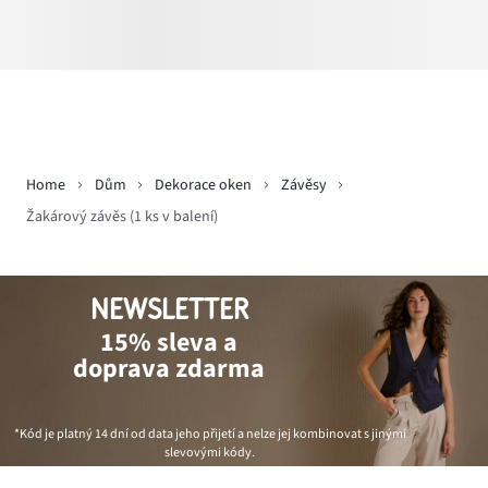
Home
Dům
Dekorace oken
Závěsy
Žakárový závěs (1 ks v balení)
NEWSLETTER
15% sleva a
doprava zdarma
*Kód je platný 14 dní od data jeho přijetí a nelze jej kombinovat s jinými
slevovými kódy.