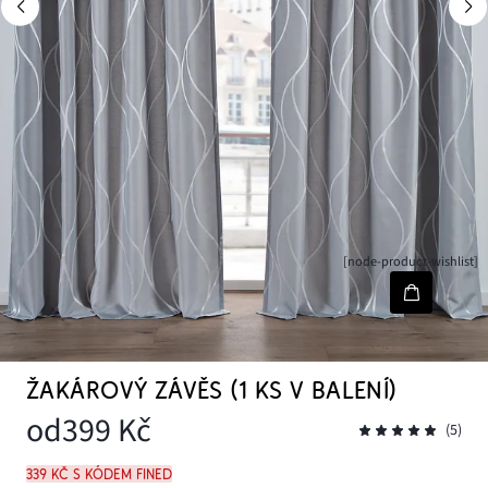
[node-product-wishlist]
ŽAKÁROVÝ ZÁVĚS (1 KS V BALENÍ)
od
399 Kč
(5)
339 Kč s kódem FINED