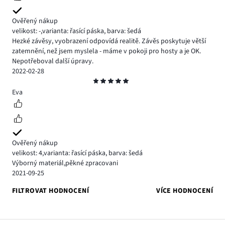
Ověřený nákup
velikost: -
,
varianta: řasící páska,
barva: šedá
Hezké závěsy, vyobrazení odpovídá realitě. Závěs poskytuje větší
zatemnění, než jsem myslela - máme v pokoji pro hosty a je OK.
Nepotřeboval další úpravy.
2022-02-28
Hodnocení
5
Eva
Ověřený nákup
velikost: 4
,
varianta: řasící páska,
barva: šedá
Výborný materiál,pěkné zpracovani
2021-09-25
FILTROVAT HODNOCENÍ
VÍCE HODNOCENÍ