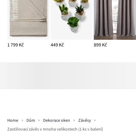
1 799 Kč
449 Kč
899 Kč
Home
Dům
Dekorace oken
Závěsy
Zastiňovací závěs v mnoha velikostech (1 ks v balení)