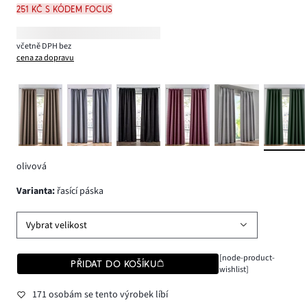
251 Kč s kódem FOCUS
včetně DPH bez
cena za dopravu
olivová
varianta
:
řasící páska
Vybrat velikost
[node-product-
PŘIDAT DO KOŠÍKU
wishlist]
171 osobám se tento výrobek líbí