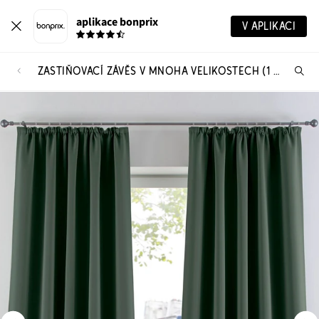
aplikace bonprix
V APLIKACI
ZASTIŇOVACÍ ZÁVĚS V MNOHA VELIKOSTECH (1 KS V BALENÍ)
Hl
vý