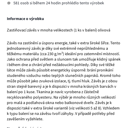
581 osob si během 24 hodin prohlédlo tento výrobek
Informace o výrobku
Zastiňovací závěs v mnoha velikostech (1 ks v balení) olivová
Závěs na zastínění a úsporu energie, také v extra široké šířce. Tento
jednobarevný závěs je díky své extrémně neprůhlednému a
těžkému materiálu (cca 230 g/m²) ideální pro zatemnění místností.
Jako ochrana před světlem a sluncem tak umožňuje klidný spánek
i během dne a chrání před nežádoucími pohledy. Díky své těžké
látce může závěs působit energeticky úsporně: brání pronikání
studeného vzduchu nebo teplých slunečních paprsků. Kromě toho
může působit jako zvuková izolace, tj. tlumí hluk. Závěs je z obou
stran stejně barevný a je k dispozici v mnoha krásných barvách v
balení po 1 kuse. Tkanina je navíc vyrobena z částečně
recyklovaného polyesteru. Na výběr je mnoho různých velikostí
pro malá a podlahová okna nebo balkonové dveře. Závěs je k
dispozici také v extra široké variantě (viz velikosti 5 až 8). Vzhledem
k typu balení se na závěsu tvoří záhyby. V případě potřeby před
zavěšením vyžehlete.