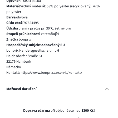
Upevnění
řasící páska
Materiál
Vrchný materiál: 58% polyester (recyklovaný), 42%
polyester
Barva
olivová
Číslo zboží
97624495
Údržba
praní v pračce při 30°C, šetrný pro
Stupeň průhlednosti
zatemňující
Značka
bonprix
Hospodářský subjekt odpovědný EU
bonprix Handelsgesellschaft mbH
Haldesdorfer Straße 61
22179 Hamburk
Německo
Kontakt: https://www.bonprix.cz/servis/kontakt/
Možnosti doručení
Doprava zdarma
při objednávce nad
1300 Kč
!