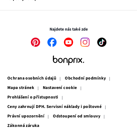
otevře
se
Média
v
otevře
novém
v
Transakce a platby jsou zabezpečeny pomocí připojení SSL.
okně
novém
okně
Najdete nás také zde
Odkaz
Odkaz
Odkaz
Odkaz
Odkaz
se
se
se
se
se
otevře
otevře
otevře
otevře
otevře
v
v
v
v
v
novém
novém
novém
novém
novém
okně
okně
okně
okně
okně
Ochrana osobních údajů
Obchodní podmínky
Mapa stránek
Nastavení cookie
Prohlášení o přístupnosti
Ceny zahrnují DPH. Servisní náklady i poštovné
Právní upozornění
Odstoupení od smlouvy
Zákonná záruka
Odkaz
se
otevře