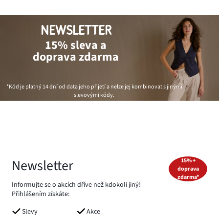
NEWSLETTER
15% sleva a
doprava zdarma
*Kód je platný 14 dní od data jeho přijetí a nelze jej kombinovat s jinými
slevovými kódy.
Newsletter
15% +
doprava
zdarma*
Informujte se o akcích dříve než kdokoli jiný!
Přihlášením získáte:
Slevy
Akce