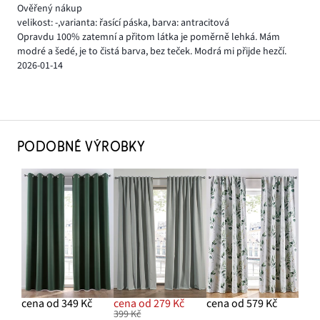
Ověřený nákup
velikost: -
,
varianta: řasící páska,
barva: antracitová
Opravdu 100% zatemní a přitom látka je poměrně lehká. Mám
modré a šedé, je to čistá barva, bez teček. Modrá mi přijde hezčí.
2026-01-14
PODOBNÉ VÝROBKY
cena od 349 Kč
cena od 279 Kč
cena od 579 Kč
399 Kč