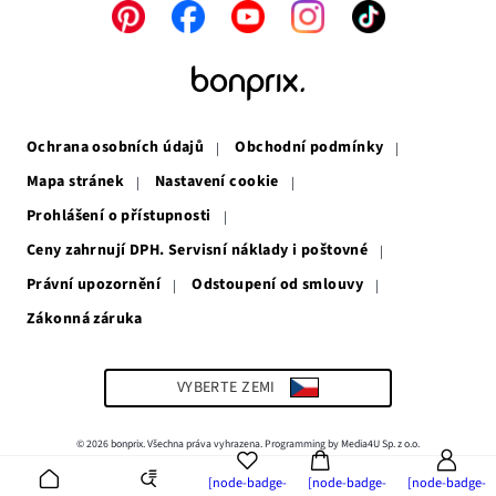
Odkaz
Odkaz
Odkaz
Odkaz
Odkaz
se
se
se
se
se
otevře
otevře
otevře
otevře
otevře
v
v
v
v
v
novém
novém
novém
novém
novém
okně
okně
okně
okně
okně
Ochrana osobních údajů
Obchodní podmínky
Mapa stránek
Nastavení cookie
Prohlášení o přístupnosti
Ceny zahrnují DPH. Servisní náklady i poštovné
Právní upozornění
Odstoupení od smlouvy
Zákonná záruka
Odkaz
se
otevře
v
VYBERTE ZEMI
novém
okně
© 2026 bonprix. Všechna práva vyhrazena. Programming by Media4U Sp. z o.o.
[node-badge-
[node-badge-
[node-badge-