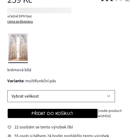
včetně DPH bez
cena za dopravu
krémová bílá
varianta
:
multifunkční pás
Vybrat velikost
[node-product-
PŘIDAT DO KOŠÍKU
wishlist]
22 osobám se tento výrobek líbí
55 osob si během 24 hodin prohlédlo tento výrobek