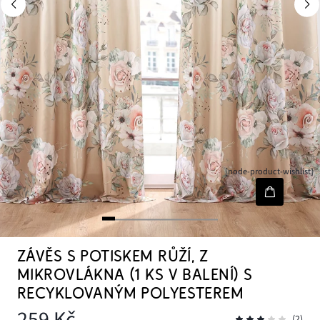
[node-product-wishlist]
ZÁVĚS S POTISKEM RŮŽÍ, Z
MIKROVLÁKNA (1 KS V BALENÍ) S
RECYKLOVANÝM POLYESTEREM
259 Kč
(2)