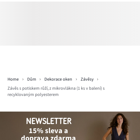
Home
Dům
Dekorace oken
Závěsy
Závěs s potiskem růží, z mikrovlákna (1 ks v balení) s
recyklovaným polyesterem
NEWSLETTER
15% sleva a
doprava zdarma