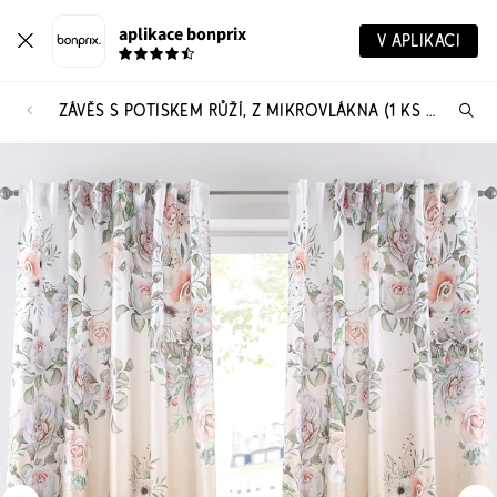
aplikace bonprix
V APLIKACI
ZÁVĚS S POTISKEM RŮŽÍ, Z MIKROVLÁKNA (1 KS V BALENÍ) S RECYKLOVANÝM POLYESTEREM
Hl
vý