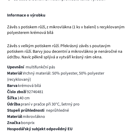
Informace o výrobku
Závěs s potiskem růží, z mikrovlákna (1 ks v balení) s recyklovaným
polyesterem krémová bílá
Závěs s velkým potiskem růží. Překrásný závěs s poutavým
potiskem růží. Barvy jsou decentní a mikrovlákno je nenáročné na
údržbu. Navíc pěkně splývá a vytváří krásný rám okna.
Upevnění
multifunkční pás
Materiál
Vrchný materiál: 50% polyester, 50% polyester
(recyklovaný)
Barva
krémová bílá
Číslo zboží
92746481
Šířka
140 cm
Údržba
praní v pračce při 30°C, šetrný pro
Stupeň průhlednosti
neprůhledné
Materiál
mikrovlákno
Značka
bonprix
Hospodářský subjekt odpovědný EU