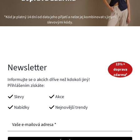
*Kód je platný 14 dní od data jeho přijetí a nelze jej kombinovat s jinými
slevovými kódy.
Newsletter
15% +
doprava
zdarma*
Informujte se o akcích dříve než kdokoli jiný!
Přihlášením získáte:
Slevy
Akce
Nabídky
Nejnovější trendy
Vaše e-mailová adresa *