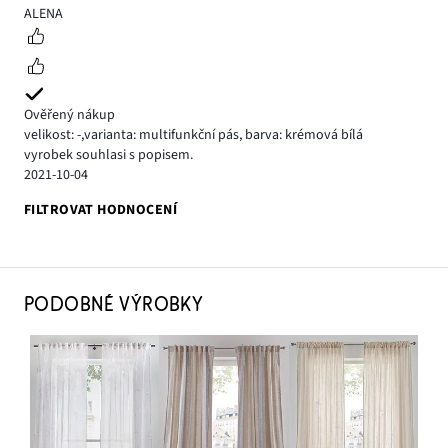
4
ALENA
Ověřený nákup
velikost: -
,
varianta: multifunkční pás,
barva: krémová bílá
vyrobek souhlasi s popisem.
2021-10-04
FILTROVAT HODNOCENÍ
PODOBNÉ VÝROBKY