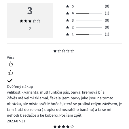
3
5
(0)
Hodnocení
4
(1)
5,
Hodnocení
počet
3
(0)
Průměrné
4,
Hodnocení
hlasů
hodnocení
počet
2
(0)
3,
2
Hodnocení
0.
3
hlasů
počet
1
(1)
2,
Hodnocení
1.
hlasů
počet
1,
0.
hlasů
počet
Hodnocení
0.
hlasů
1
Věra
1.
Ověřený nákup
velikost: -
,
varianta: multifunkční pás,
barva: krémová bílá
Závěs mě velmi zklamal, čekala jsem barvy jako jsou na tomto
obrázku, ale místo světlé hnědé, která se prolíná celým závěsem, je
tam žlutá do zelená ( slupka od nezralého banánu) a ta se mi
nehodí k sedačce a ke koberci. Posílám zpět.
2023-07-31
Hodnocení