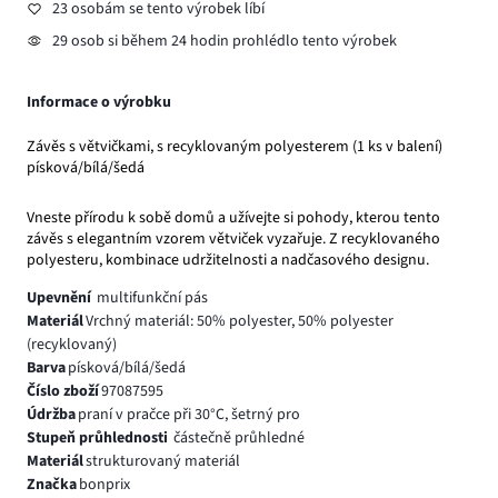
23 osobám se tento výrobek líbí
29 osob si během 24 hodin prohlédlo tento výrobek
Informace o výrobku
Závěs s větvičkami, s recyklovaným polyesterem (1 ks v balení)
písková/bílá/šedá
Vneste přírodu k sobě domů a užívejte si pohody, kterou tento
závěs s elegantním vzorem větviček vyzařuje. Z recyklovaného
polyesteru, kombinace udržitelnosti a nadčasového designu.
Upevnění
multifunkční pás
Materiál
Vrchný materiál: 50% polyester, 50% polyester
(recyklovaný)
Barva
písková/bílá/šedá
Číslo zboží
97087595
Údržba
praní v pračce při 30°C, šetrný pro
Stupeň průhlednosti
částečně průhledné
Materiál
strukturovaný materiál
Značka
bonprix