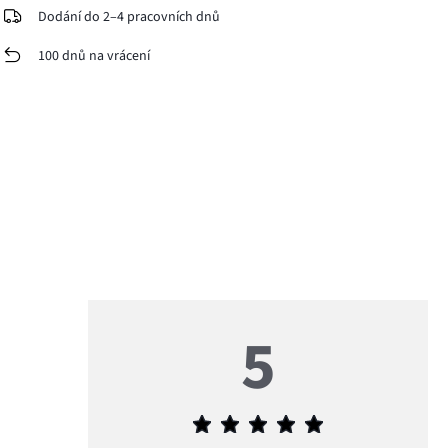
Dodání do 2–4 pracovních dnů
100 dnů na vrácení
5
Průměrné
hodnocení