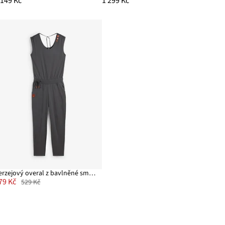
 149 Kč
1 299 Kč
Žerzejový overal z bavlněné směsi
79 Kč
529 Kč