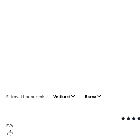
Filtrovat hodnocení:
Velikost
Barva
Hodnocení
5
EVA