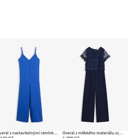
Overal s nastavitelnými ramínky, z viskózové směsi
Overal z měkkého materiálu scuba, s krajkou