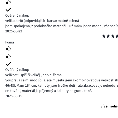
Ověřený nákup
velikost: 40
(odpovídající)
,
barva: matně zelená
jsem spokojena, z podobného materiálu už mám jeden model, vše sedí ve
2026-05-22
Hodnocení
5
Ivana
Ověřený nákup
velikost: -
(příliš velké)
,
barva: černá
Souprava se mi moc líbila, ale musela jsem zkombinovat dvě velikosti (
46/48). Mám 164 cm, kalhoty jsou trošku delší, ale zkracovat je nebudu,
cestování, materiál je příjemný a kalhoty na gumu také.
2025-08-15
více hodn