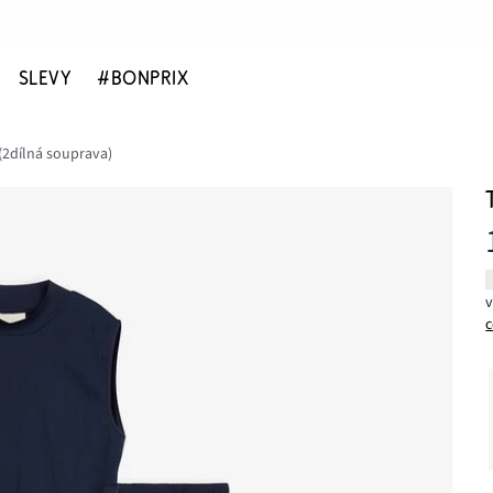
SLEVY
#BONPRIX
 (2dílná souprava)
c