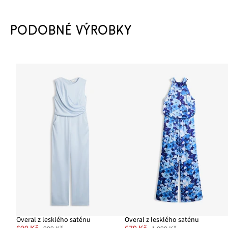
PODOBNÉ VÝROBKY
Overal z lesklého saténu
Overal z lesklého saténu