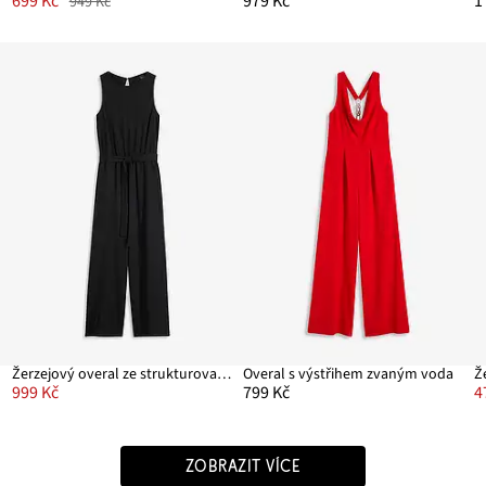
699 Kč
979 Kč
1
949 Kč
Žerzejový overal ze strukturovaného krepu
Overal s výstřihem zvaným voda
999 Kč
799 Kč
4
ZOBRAZIT VÍCE