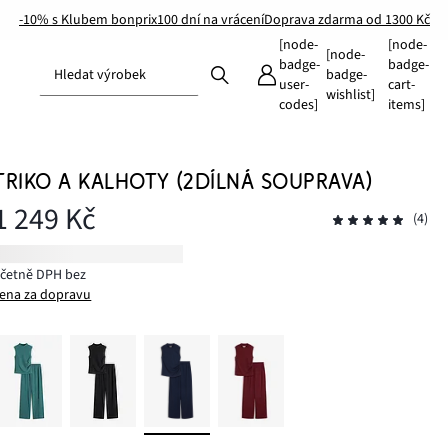
-10% s Klubem bonprix
100 dní na vrácení
Doprava zdarma od 1300 Kč
[node-
[node-
[node-
badge-
badge-
Hledat výrobek
badge-
user-
cart-
wishlist]
codes]
items]
TRIKO A KALHOTY (2DÍLNÁ SOUPRAVA)
1 249 Kč
(4)
včetně DPH bez
ena za dopravu