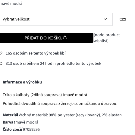
tmavě modrá
Vybrat velikost
[node-product-
PŘIDAT DO KOŠÍKU
wishlist]
165 osobám se tento výrobek líbí
313 osob si během 24 hodin prohlédlo tento výrobek
Informace o výrobku
Triko a kalhoty (2dílná souprava) tmavě modrá
Pohodlná dvoudílná souprava z žerzeje se zmačkanou úpravou.
Materiál
Vrchný materiál: 98% polyester (recyklovaný), 2% elastan
Barva
tmavě modrá
Číslo zboží
97059295