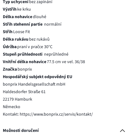
Typ uchycení
bez zapínání
Výstřih
ke krku
Délka nohavice
dlouhé
Střih stehenní partie
normální
Střih
Loose Fit
Délka rukávu
bez rukávů
Údržba
praní v pračce 30°C
Stupeň průhlednosti
neprůhledné
Vnitřní délka nohavice
77.5 cm ve vel. 36/38
Značka
bonprix
Hospodářský subjekt odpovědný EU
bonprix Handelsgesellschaft mbH
Haldesdorfer Straße 61
22179 Hamburk
Německo
Kontakt: https://www.bonprix.cz/servis/kontakt/
Možnosti doručení